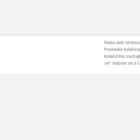
Naša web stranica 
Postavke kolačića
kolačićima saznaj
se" slažete se s U
PRETPLATI SE NA NAŠ NEWSLETTER