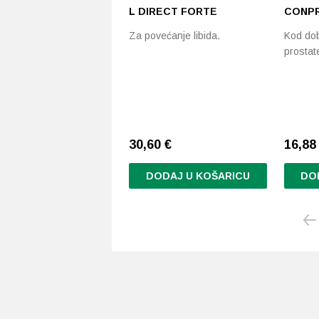
L DIRECT FORTE
CONPR
Za povećanje libida.
Kod do
prostat
30,60
€
16,8
DODAJ U KOŠARICU
DO