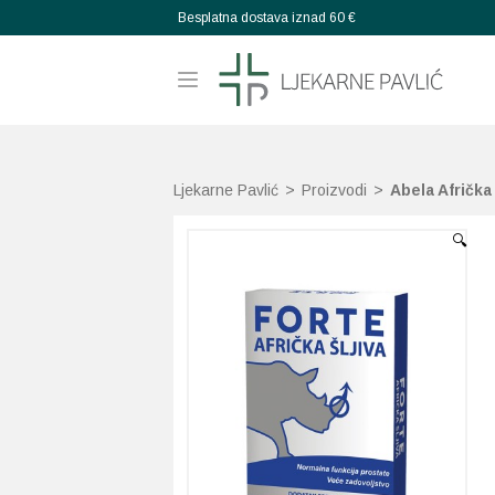
Besplatna dostava iznad 60 €
Ljekarne Pavlić
>
Proizvodi
>
Abela Afrička
🔍