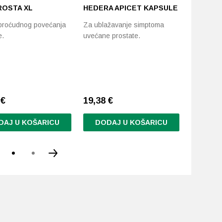
OSTA XL
HEDERA APICET KAPSULE
RADOVA
PROSTA
broćudnog povećanja
Za ublažavanje simptoma
I VRBOV
e.
uvećane prostate.
PROSTAT
Pomoć pr
prostate
8
€
19,38
€
21,88
€
DAJ U KOŠARICU
DODAJ U KOŠARICU
DODA