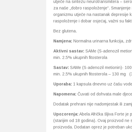
utječe na sintezu neurotransmitera – ser
za naše „dobro raspoloženje“. Smanjenje 
organizmu utječe na nastanak depresije ka
raspoloženje i dobar osjećaj, važni su fakt
Bez glutena.
Namjena:
Normalna urinarna funkcija, zdr
Aktivni sastav:
SAMe (S-adenozil metionin
min. 2.5% ukupnih fitosterola
Sastav:
SAMe (S-adenozil metionin)- 100 m
min. 2.5% ukupnih fitosterola – 130 mg (3
Uporaba:
1 kapsula dnevno uz čašu vode,
Napomena:
Čuvati od dohvata male djece
Dodatak prehrani nije nadomjestak ili zam
Upozorenja:
Abela Afrička šljiva Forte je
(starijim od 18 godina). Ovaj proizvod ne s
proizvoda. Dodatan oprez je potreban ukoli