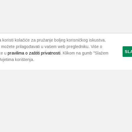
koristi kolačiće za pružanje boljeg korisničkog iskustva.
 možete prilagođavati u vašem web pregledniku. Više o
SL
te u
pravilima o zaštiti privatnosti
. Klikom na gumb "Slažem
vjetima korištenja.
LJEKARNE PAVLIĆ
PODRŠKA
NAČI