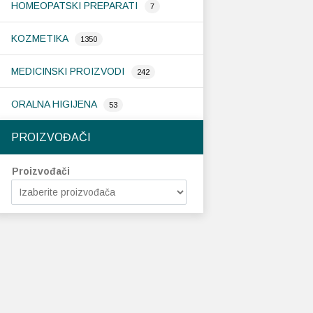
HOMEOPATSKI PREPARATI
7
KOZMETIKA
1350
MEDICINSKI PROIZVODI
242
ORALNA HIGIJENA
53
PROIZVOĐAČI
Proizvođači