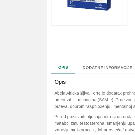
OPIS
DODATNE INFORMACIJE
Opis
Abela Afrička šljiva Forte je dodatak prehra
adenozil- L -metionina (SAM-e). Proizvod j
puteva, dobrom raspoloženju i mentalnoj 
Pored pozitivnih utjecaja beta-sitosterola i
metabolizmu testosterona, smanjenju upale,
zdravlje muškaraca i „dobar osjećaj“ ost