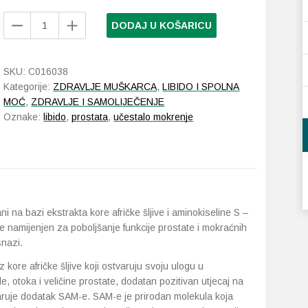
Abela
DODAJ U KOŠARICU
Afrička
šljiva
Forte
SKU:
C016038
10
Kategorije:
ZDRAVLJE MUŠKARCA
,
LIBIDO I SPOLNA
kapsula
MOĆ
,
ZDRAVLJE I SAMOLIJEČENJE
količina
Oznake:
libido
,
prostata
,
učestalo mokrenje
ni na bazi ekstrakta kore afričke šljive i aminokiseline S –
e namijenjen za poboljšanje funkcije prostate i mokraćnih
snazi.
z kore afričke šljive koji ostvaruju svoju ulogu u
 otoka i veličine prostate, dodatan pozitivan utjecaj na
varuje dodatak SAM-e. SAM-e je prirodan molekula koja