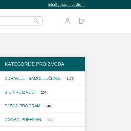
info@ljekarne-pavlic.hr
KATEGORIJE PROIZVODA
ZDRAVLJE I SAMOLIJEČENJE
1173
BIO PROIZVODI
204
DJEČJI PROGRAM
346
DODACI PREHRANI
501