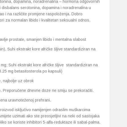
otonina, dopamina, noradrenalina – hormona odgovornih
i disbalans serotonina, dopamina i noradrenalina u
o i na različite promjene raspoloženja. Dobro
ori za normalan libido i kvalitetan seksualni odnos.
avlje prostate, smanjen libido i mentalna slabost
), Suhi ekstrakt kore afričke šljive standardiziran na
g; Suhi ekstrakt kore afričke šljive standardiziran na
.25 mg betasitosterola po kapsuli)
 najbolje uz obrok
. Preporučene dnevne doze ne smiju se prekoračiti.
jena uravnoteženoj prehrani.
 proizvod isključivo namijenjen odraslim muškarcima
mijete uzimati ako ste preosjetljivi na neki od sastojaka
ko se koriste inhibitori 5-alfa-reduktaze ili sabal-palma.