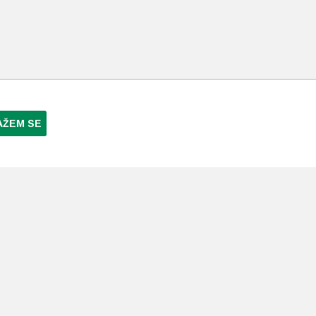
AŽEM SE
NI PLAĆANJA