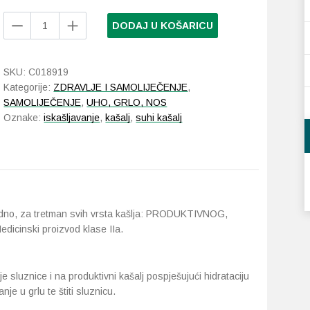
Aboca
DODAJ U KOŠARICU
Grintuss
sirup
za
SKU:
C018919
odrasle
Kategorije:
ZDRAVLJE I SAMOLIJEČENJE
,
128
SAMOLIJEČENJE
,
UHO, GRLO, NOS
g
Oznake:
iskašljavanje
,
kašalj
,
suhi kašalj
količina
rodno, za tretman svih vrsta kašlja: PRODUKTIVNOG,
nski proizvod klase IIa.
je sluznice i na produktivni kašalj pospješujući hidrataciju
anje u grlu te štiti sluznicu.