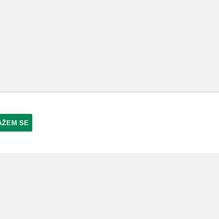
Opcije
se
mogu
odabrati
na
stranici
proizvoda
AŽEM SE