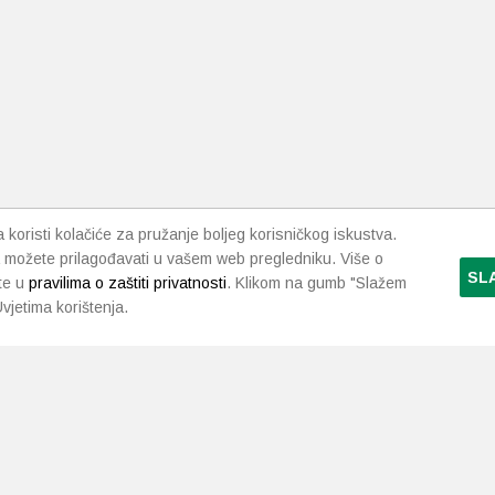
koristi kolačiće za pružanje boljeg korisničkog iskustva.
 možete prilagođavati u vašem web pregledniku. Više o
SL
te u
pravilima o zaštiti privatnosti
. Klikom na gumb "Slažem
vjetima korištenja.