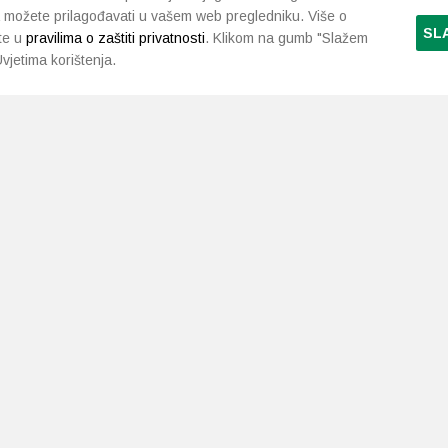
 možete prilagođavati u vašem web pregledniku. Više o
SL
te u
pravilima o zaštiti privatnosti
. Klikom na gumb "Slažem
vjetima korištenja.
LJEKARNE PAVLIĆ
PODRŠKA
NAČI
O nama
Uvjeti i pravila
Gdje smo
Dostava i isporuka
Kontakt
Raskid ugovora