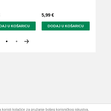
smanjuje 
€
5,99
€
7,81
€
DAJ U KOŠARICU
DODAJ U KOŠARICU
DODA
koristi kolačiće za pružanje boljeg korisničkog iskustva.