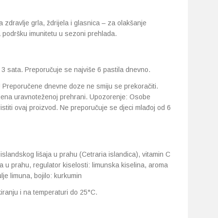
 zdravlje grla, ždrijela i glasnica – za olakšanje
 podršku imunitetu u sezoni prehlada.
– 3 sata. Preporučuje se najviše 6 pastila dnevno.
 Preporučene dnevne doze ne smiju se prekoračiti.
mjena uravnoteženoj prehrani. Upozorenje: Osobe
ristiti ovaj proizvod. Ne preporučuje se djeci mlađoj od 6
islandskog lišaja u prahu (Cetraria islandica), vitamin C
a u prahu, regulator kiselosti: limunska kiselina, aroma
lje limuna, bojilo: kurkumin
ranju i na temperaturi do 25°C.