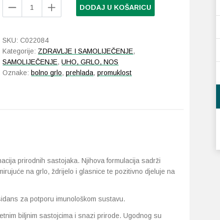
Apipharma
DODAJ U KOŠARICU
Apipro
Classic
24
SKU:
C022084
pastile
Kategorije:
ZDRAVLJE I SAMOLIJEČENJE
,
količina
SAMOLIJEČENJE
,
UHO, GRLO, NOS
Oznake:
bolno grlo
,
prehlada
,
promuklost
cija prirodnih sastojaka. Njihova formulacija sadrži
umirujuće na grlo, ždrijelo i glasnice te pozitivno djeluje na
sidans za potporu imunološkom sustavu.
tetnim biljnim sastojcima i snazi prirode. Ugodnog su