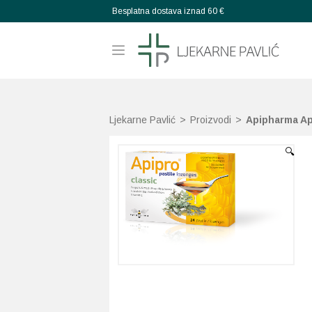
Besplatna dostava iznad 60 €
Ljekarne Pavlić
>
Proizvodi
>
Apipharma Api
🔍