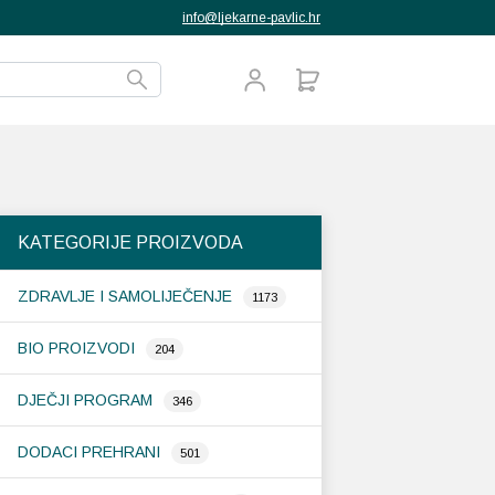
info@ljekarne-pavlic.hr
KATEGORIJE PROIZVODA
ZDRAVLJE I SAMOLIJEČENJE
1173
BIO PROIZVODI
204
DJEČJI PROGRAM
346
DODACI PREHRANI
501