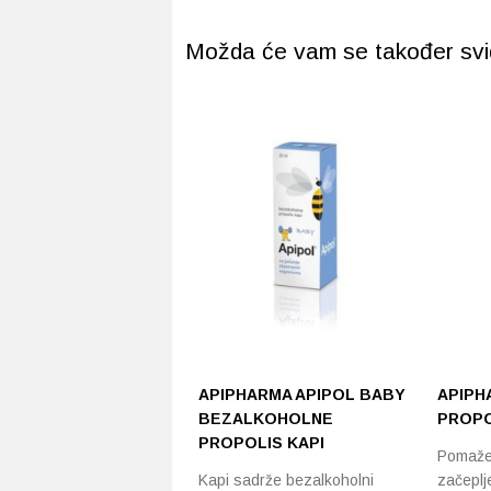
Možda će vam se također svidj
APIPHARMA APIPOL BABY
APIPH
BEZALKOHOLNE
PROPO
PROPOLIS KAPI
Pomaže 
Kapi sadrže bezalkoholni
začeplj