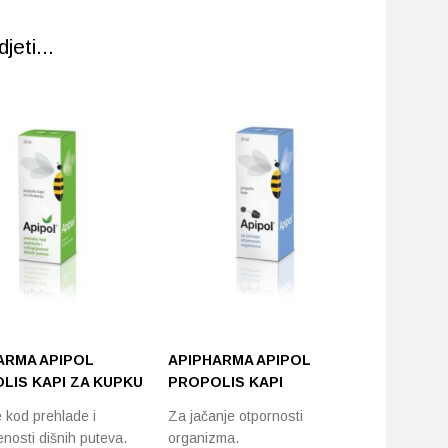
eti...
ARMA APIPOL
APIPHARMA APIPOL
APIPHA
LIS KAPI ZA KUPKU
PROPOLIS KAPI
SPREJ 2
kod prehlade i
Za jačanje otpornosti
Pomaže u
enosti dišnih puteva.
organizma.
nadraženo