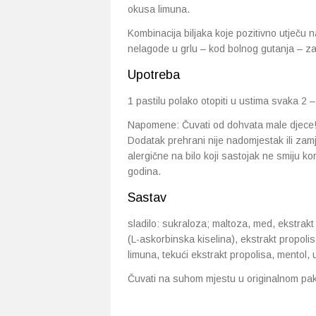
okusa limuna.
Kombinacija biljaka koje pozitivno utječu na
nelagode u grlu – kod bolnog gutanja – za
Upotreba
1 pastilu polako otopiti u ustima svaka 2 
Napomene: Čuvati od dohvata male djece!
Dodatak prehrani nije nadomjestak ili za
alergične na bilo koji sastojak ne smiju ko
godina.
Sastav
sladilo: sukraloza; maltoza, med, ekstrakt 
(L-askorbinska kiselina), ekstrakt propolis
limuna, tekući ekstrakt propolisa, mentol, u
Čuvati na suhom mjestu u originalnom paki