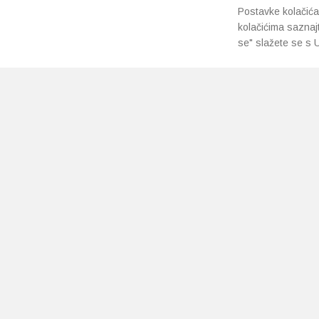
Postavke kolačića
kolačićima saznaj
se" slažete se s U
PRETPLATI SE NA NAŠ NEWSLETTER
Prihvaćam
uvjete poslovanja
*