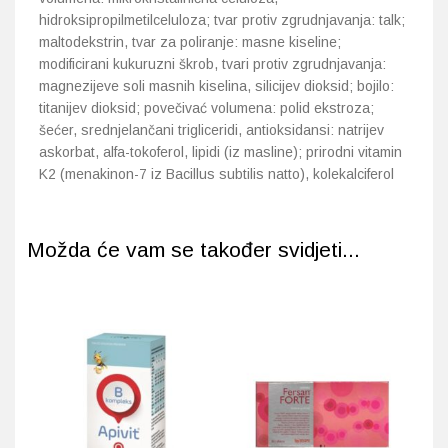
hidroksipropilmetilceluloza; tvar protiv zgrudnjavanja: talk;
maltodekstrin, tvar za poliranje: masne kiseline;
modificirani kukuruzni škrob, tvari protiv zgrudnjavanja:
magnezijeve soli masnih kiselina, silicijev dioksid; bojilo:
titanijev dioksid; povečivać volumena: polid ekstroza;
šećer, srednjelančani trigliceridi, antioksidansi: natrijev
askorbat, alfa-tokoferol, lipidi (iz masline); prirodni vitamin
K2 (menakinon-7 iz Bacillus subtilis natto), kolekalciferol
Možda će vam se također svidjeti...