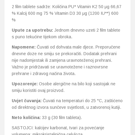
2 film tablete sadrže: Količina PU* Vitamin K2 50 μg 66,67
% Kalcij 600 mg 75 % Vitamin D3 30 μg (1200 IU**) 600
%
Upute za upotrebu:
Jednom dnevno uzeti 2 film tablete
s puno tekućine tijekom obroka.
Napomene:
Čuvati od dohvata male djece. Preporučene
dnevne doze ne smiju se prekoračiti. Dodatak prehrani
nije nadomjestak ili zamjena uravnoteženoj prehrani.
Važno je pridržavati se uravnotežene i raznovrsne
prehrane i zdravog načina života.
Upozorenje:
Osobe alergične na bilo koji sastojak ne
smiju koristiti ovaj proizvod.
Uvjet čuvanja:
Čuvati na temperaturi do 25 °C, zaštićeno
od direktnog izvora sunčeve svjetlosti, u zatvorenoj kutiji.
Neto količina:
33 g (30 film tableta).
SASTOJCI: kalcijev karbonat, tvari za povećanje
volumena: mikrokristalinična celuloza,