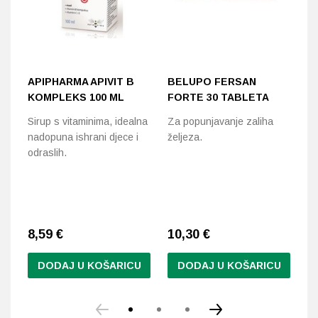
APIPHARMA APIVIT B
BELUPO FERSAN
D
KOMPLEKS 100 ML
FORTE 30 TABLETA
C
Sirup s vitaminima, idealna
Za popunjavanje zaliha
Do
nadopuna ishrani djece i
željeza.
me
odraslih.
ru
8,59
€
10,30
€
1
DODAJ U KOŠARICU
DODAJ U KOŠARICU