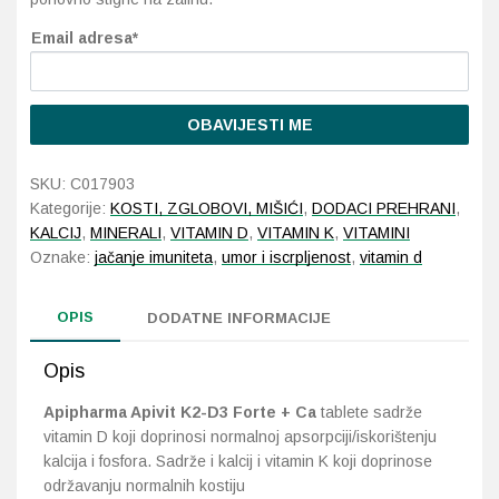
Email adresa*
Probava, hemoroidi, pr
Srce i krvne žile, vene
OBAVIJESTI ME
Stres, nesanica, opušt
SKU:
C017903
Kategorije:
KOSTI, ZGLOBOVI, MIŠIĆI
,
DODACI PREHRANI
,
Uho, grlo, nos
KALCIJ
,
MINERALI
,
VITAMIN D
,
VITAMIN K
,
VITAMINI
Oznake:
jačanje imuniteta
,
umor i iscrpljenost
,
vitamin d
Usta, usne, zubi
OPIS
DODATNE INFORMACIJE
Opis
Apipharma Apivit K2-D3 Forte + Ca
tablete sadrže
vitamin D koji doprinosi normalnoj apsorpciji/iskorištenju
kalcija i fosfora. Sadrže i kalcij i vitamin K koji doprinose
održavanju normalnih kostiju