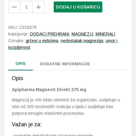
Apipharma
DODAJ U KOŠARICU
Magnevit
Probava, hemoroidi, pr
Direkt
375
SKU:
C018376
Srce i krvne žile, vene
mg
Kategorije:
DODACI PREHRANI
,
MAGNEZIJ
,
MINERALI
20
Oznake:
grčevi u mišićima
,
nedostatak magnezija
,
umor i
Stres, nesanica, opušt
vrećica
iscrpljenost
količina
Uho, grlo, nos
OPIS
DODATNE INFORMACIJE
Usta, usne, zubi
Opis
Apipharma Magnevit Direkt 375 mg
Magnezij je vrlo bitan element za organizam, sudjeluje u
više od 300 enzimskih reakcija u tijelu i sudjeluje kao
potpora mnogim staničnim procesima.
Važan je za:
-normalan metabolizam stvaranja energije