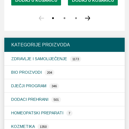
DODAJ U KOŠARICU
DODAJ U KOŠARICU
Ov
pr
im
vi
var
Op
KATEGORIJE PROIZVODA
se
m
ZDRAVLJE I SAMOLIJEČENJE
od
1173
na
st
BIO PROIZVODI
204
pr
DJEČJI PROGRAM
346
DODACI PREHRANI
501
HOMEOPATSKI PREPARATI
7
KOZMETIKA
1350