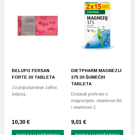
BELUPO FERSAN
DIETPHARM MAGNEZIJ
N
FORTE 30 TABLETA
375 30 ŠUMEĆIH
P
TABLETA
Za popunjavanje zaliha
Po
željeza.
Dodatak prehrani s
or
magnezijem, vitaminom B6
i vitaminom C
10,30
€
9,01
€
9