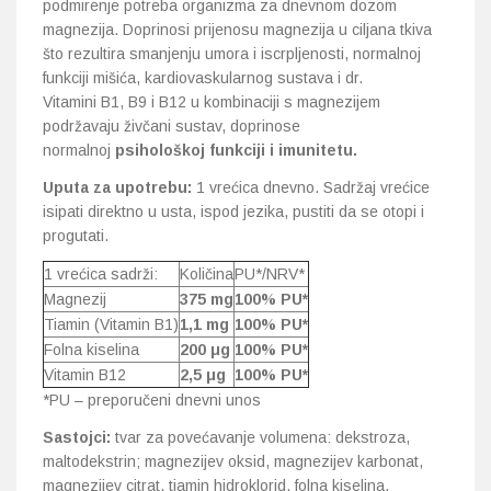
podmirenje potreba organizma za dnevnom dozom
magnezija. Doprinosi prijenosu magnezija u ciljana tkiva
što rezultira smanjenju umora i iscrpljenosti, normalnoj
funkciji mišića, kardiovaskularnog sustava i dr.
Vitamini B1, B9 i B12 u kombinaciji s magnezijem
podržavaju živčani sustav, doprinose
normalnoj
psihološkoj funkciji i imunitetu.
Uputa za upotrebu:
1 vrećica dnevno. Sadržaj vrećice
isipati direktno u usta, ispod jezika, pustiti da se otopi i
progutati.
1 vrećica sadrži:
Količina
PU*/NRV*
Magnezij
375 mg
100% PU*
Tiamin (Vitamin B1)
1,1 mg
100% PU*
Folna kiselina
200 μg
100% PU*
Vitamin B12
2,5 μg
100% PU*
*PU – preporučeni dnevni unos
Sastojci:
tvar za povećavanje volumena: dekstroza,
maltodekstrin; magnezijev oksid, magnezijev karbonat,
magnezijev citrat, tiamin hidroklorid, folna kiselina,