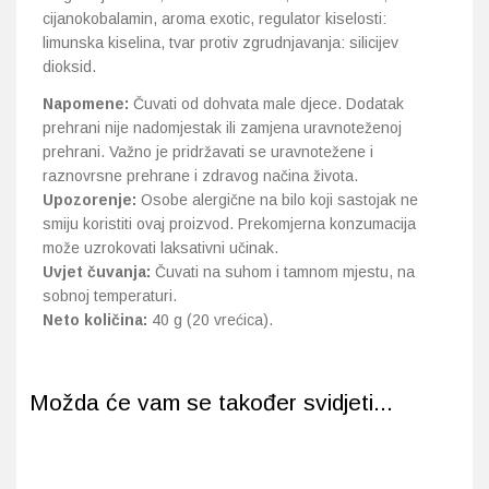
cijanokobalamin, aroma exotic, regulator kiselosti:
limunska kiselina, tvar protiv zgrudnjavanja: silicijev
dioksid.
Napomene:
Čuvati od dohvata male djece. Dodatak
prehrani nije nadomjestak ili zamjena uravnoteženoj
prehrani. Važno je pridržavati se uravnotežene i
raznovrsne prehrane i zdravog načina života.
Upozorenje:
Osobe alergične na bilo koji sastojak ne
smiju koristiti ovaj proizvod. Prekomjerna konzumacija
može uzrokovati laksativni učinak.
Uvjet čuvanja:
Čuvati na suhom i tamnom mjestu, na
sobnoj temperaturi.
Neto količina:
40 g (20 vrećica).
Možda će vam se također svidjeti...