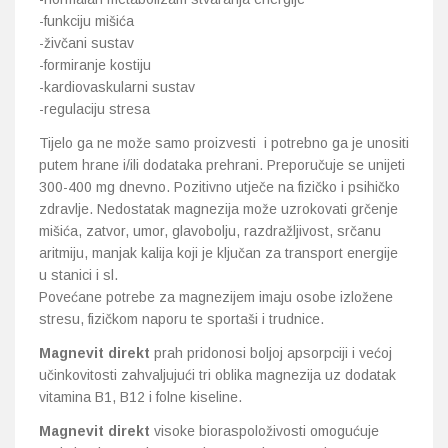
-funkciju mišića
-živčani sustav
-formiranje kostiju
-kardiovaskularni sustav
-regulaciju stresa
Tijelo ga ne može samo proizvesti i potrebno ga je unositi
putem hrane i/ili dodataka prehrani. Preporučuje se unijeti
300-400 mg dnevno. Pozitivno utječe na fizičko i psihičko
zdravlje. Nedostatak magnezija može uzrokovati grčenje
mišića, zatvor, umor, glavobolju, razdražljivost, srčanu
aritmiju, manjak kalija koji je ključan za transport energije
u stanici i sl.
Povećane potrebe za magnezijem imaju osobe izložene
stresu, fizičkom naporu te sportaši i trudnice.
Magnevit direkt
prah pridonosi boljoj apsorpciji i većoj
učinkovitosti zahvaljujući tri oblika magnezija uz dodatak
vitamina B1, B12 i folne kiseline.
Magnevit direkt
visoke bioraspoloživosti omogućuje