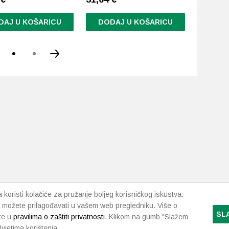
DAJ U KOŠARICU
DODAJ U KOŠARICU
DODA
koristi kolačiće za pružanje boljeg korisničkog iskustva.
 možete prilagođavati u vašem web pregledniku. Više o
SL
te u
pravilima o zaštiti privatnosti
. Klikom na gumb "Slažem
vjetima korištenja.