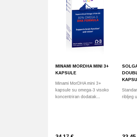
MINAMI MORDHA MINI 3+
SOLGA
KAPSULE
DOUBL
KAPSU
Minami MorDHA mini 3+
kapsule su omega-3 visoko
Standar
koncentriran dodatak…
ribljeg u
34,17
€
32,4