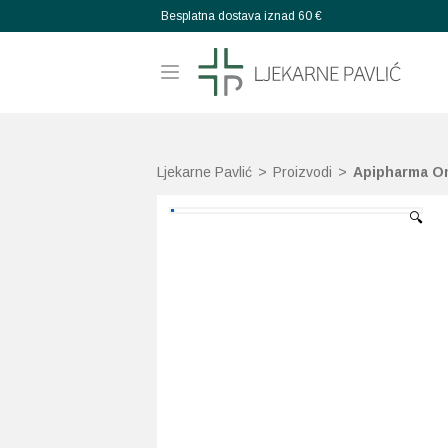
Besplatna dostava iznad 60 €
Ljekarne Pavlić
>
Proizvodi
>
Apipharma O
🔍