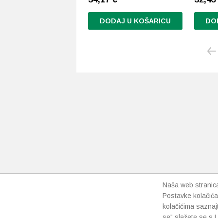
DODAJ U KOŠARICU
DO
Naša web stranica 
Postavke kolačića
kolačićima saznaj
se" slažete se s U