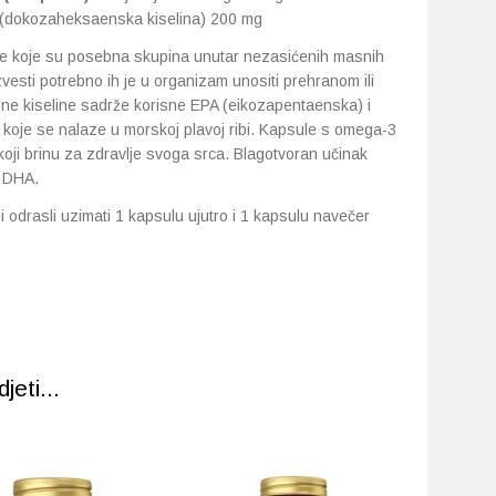
 (dokozaheksaenska kiselina) 200 mg
e koje su posebna skupina unutar nezasićenih masnih
zvesti potrebno ih je u organizam unositi prehranom ili
 kiseline sadrže korisne EPA (eikozapentaenska) i
oje se nalaze u morskoj plavoj ribi. Kapsule s omega-3
ji brinu za zdravlje svoga srca. Blagotvoran učinak
 DHA.
i odrasli uzimati 1 kapsulu ujutro i 1 kapsulu navečer
eti...