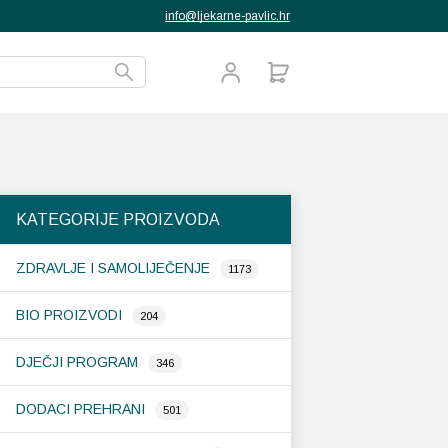
info@ljekarne-pavlic.hr
KATEGORIJE PROIZVODA
ZDRAVLJE I SAMOLIJEČENJE
1173
BIO PROIZVODI
204
DJEČJI PROGRAM
346
DODACI PREHRANI
501