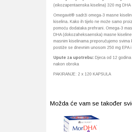
(eikozapentaenska kiselina) 320 mg DHA
Omegavit® sadrži omega-3 masne kiselin
kiselina. Kako ih tijelo ne može samo proi
pomoću dodataka prehrani. Omega-3 masne
DHA (dokozaheksaenska) masne kiseline k
masnim kiselinama preporučujemo svima ko
postiže se dnevnim unosom 250 mg EPA i
Upute za upotrebu:
Djeca od 12 godina 
nakon obroka
PAKIRANJE: 2 x 120 KAPSULA
Možda će vam se također svidj