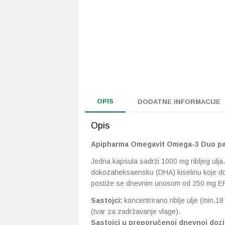
OPIS
DODATNE INFORMACIJE
Opis
Apipharma Omegavit Omega-3 Duo pa
Jedna kapsula sadrži 1000 mg ribljeg ulja
dokozaheksaensku (DHA) kiselinu koje dop
postiže se dnevnim unosom od 250 mg EP
Sastojci:
koncentrirano riblje ulje (min.1
(tvar za zadržavanje vlage).
Sastojci u preporučenoj dnevnoj dozi