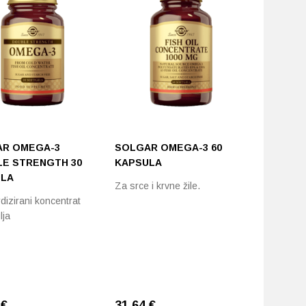
R OMEGA-3
SOLGAR OMEGA-3 60
JAMIES
E STRENGTH 30
KAPSULA
TABLET
LA
ZA DJEC
Za srce i krvne žile.
KOMAD
dizirani koncentrat
lja
Dodatak 
masnim ki
Vitamino
5
€
31,64
€
28,88
€