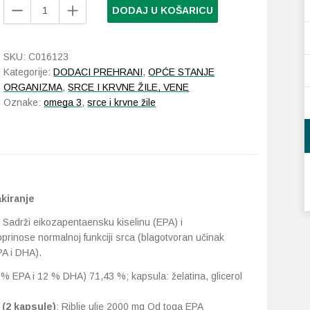
Apipharma
DODAJ U KOŠARICU
Omegavit
Omega-
3
SKU:
C016123
Duo
Kategorije:
DODACI PREHRANI
,
OPĆE STANJE
pakiranje
ORGANIZMA
,
SRCE I KRVNE ŽILE, VENE
količina
Oznake:
omega 3
,
srce i krvne žile
kiranje
. Sadrži eikozapentaensku kiselinu (EPA) i
rinose normalnoj funkciji srca (blagotvoran učinak
A i DHA).
8 % EPA i 12 % DHA) 71,43 %; kapsula: želatina, glicerol
 (2 kapsule)
: Riblje ulje 2000 mg Od toga EPA