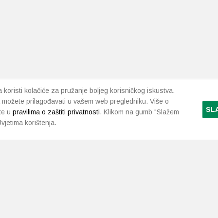
i
da
koristi kolačiće za pružanje boljeg korisničkog iskustva.
 možete prilagođavati u vašem web pregledniku. Više o
SL
te u
pravilima o zaštiti privatnosti
. Klikom na gumb "Slažem
vjetima korištenja.