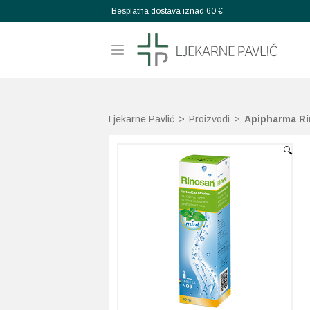
Besplatna dostava iznad 60 €
Ljekarne Pavlić
>
Proizvodi
>
Apipharma Ri
🔍