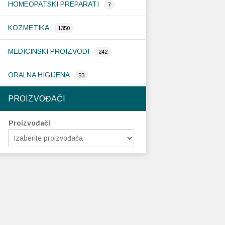
HOMEOPATSKI PREPARATI
7
KOZMETIKA
1350
MEDICINSKI PROIZVODI
242
ORALNA HIGIJENA
53
PROIZVOĐAČI
Proizvođači