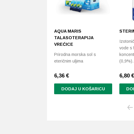
AQUA MARIS
STERI
TALASOTERAPIJA
Izotoni
VREĆICE
vode s 
Prirodna morska sol s
koncent
eteričnim uljima
(0,9%).
6,36
€
6,80 €
DODAJ U KOŠARICU
DO
Ovaj
proizvo
ima
više
varijanti
Opcije