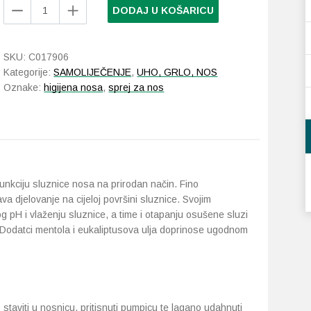
Apipharma
DODAJ U KOŠARICU
Rinosan
mint
sprej
SKU:
C017906
za
Kategorije:
SAMOLIJEČENJE
,
UHO, GRLO, NOS
nos
Oznake:
higijena nosa
,
sprej za nos
30
ml
količina
funkciju sluznice nosa na prirodan način. Fino
 djelovanje na cijeloj površini sluznice. Svojim
pH i vlaženju sluznice, a time i otapanju osušene sluzi
. Dodatci mentola i eukaliptusova ulja doprinose ugodnom
 staviti u nosnicu, pritisnuti pumpicu te lagano udahnuti