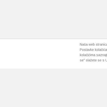
se
mogu
odabrat
na
stranici
proizvo
Naša web stranica 
Postavke kolačića
kolačićima saznaj
se" slažete se s U