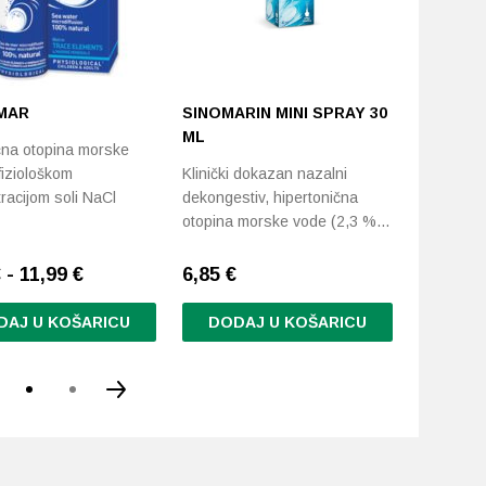
MAR
SINOMARIN MINI SPRAY 30
SINOMA
ML
RELIEF 
čna otopina morske
fiziološkom
Klinički dokazan nazalni
Sinomarin
racijom soli NaCl
dekongestiv, hipertonična
vlaži i um
otopina morske vode (2,3 %…
iziritiran
 - 11,99 €
6,85
€
7,50
€
DAJ U KOŠARICU
DODAJ U KOŠARICU
DODA
d
.