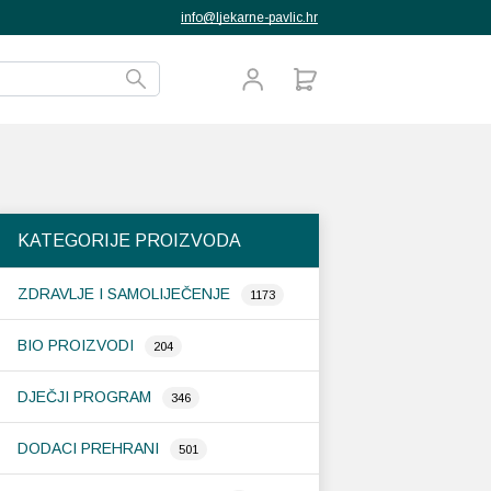
info@ljekarne-pavlic.hr
KATEGORIJE PROIZVODA
ZDRAVLJE I SAMOLIJEČENJE
1173
BIO PROIZVODI
204
DJEČJI PROGRAM
346
DODACI PREHRANI
501