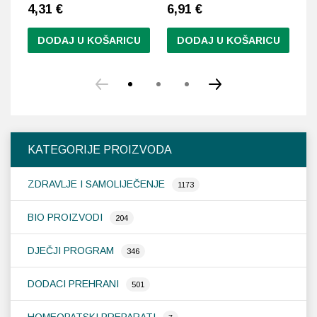
4,31
€
6,91
€
8
DODAJ U KOŠARICU
DODAJ U KOŠARICU
KATEGORIJE PROIZVODA
ZDRAVLJE I SAMOLIJEČENJE
1173
BIO PROIZVODI
204
DJEČJI PROGRAM
346
DODACI PREHRANI
501