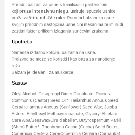
Prirodni balzam za usne s kamilicom i pantenolom
koji
pruža intenzivnu njegu
, umiruje ispucale usnice i
pruža
zaštitu od UV zraka
. Prirodni balzam za usne
svojim prirodnim sastojcima usne čini mekanima te im nudi
zaštitni faktor prilikom izlaganja sunčevim zrakama.
Upotreba
Nanesite izdašnu količinu balzama na usne.
Proizvod se može se koristiti i kao baza za nanošenje
ruža.
Balzam je idealan i za muškarce.
Sastav
Oleyl Alcohol, Diisopropyl Dimer Dilinoleate, Ricinus
Communis (Castor) Seed Oil*, Helianthus Annuus Seed
Cera/Helianthus Annuus (Sunflower) Seed Wax, Jojoba
Esters, Ethylhexyl Methoxycinnamate, Glyceryl Abietate,
Cera Alba/Beeswax/Cire d’abeille*, Butyrospermum Parkii
(Shea) Butter*, Theobroma Cacao (Cocoa) Seed Butter,
Copernicia Cerifera Cera/Copernicia Cerifera (Carnauba)