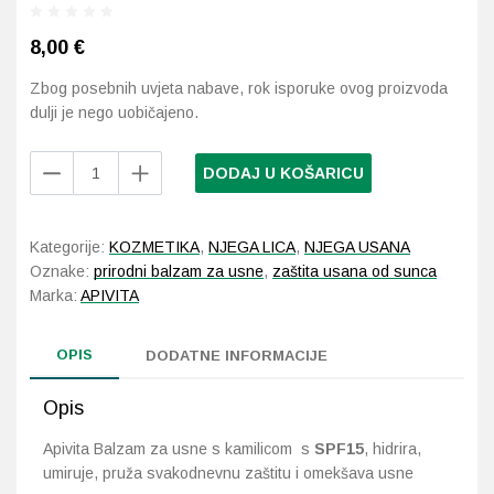
8,00
€
Probava, hemoroidi, pr
Zbog posebnih uvjeta nabave, rok isporuke ovog proizvoda
Srce i krvne žile, vene
dulji je nego uobičajeno.
Stres, nesanica, opušt
Apivita
DODAJ U KOŠARICU
Balzam
za
Uho, grlo, nos
usne
Kategorije:
KOZMETIKA
,
NJEGA LICA
,
NJEGA USANA
s
Usta, usne, zubi
Oznake:
prirodni balzam za usne
,
zaštita usana od sunca
kamilicom
Marka:
APIVITA
4,4
g
OPIS
količina
DODATNE INFORMACIJE
Opis
Apivita Balzam za usne s kamilicom s
SPF15
, hidrira,
umiruje, pruža svakodnevnu zaštitu i omekšava usne