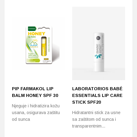
PIP FARMAKOL LIP
LABORATORIOS BABÉ
A
BALM HONEY SPF 30
ESSENTIALS LIP CARE
U
STICK SPF20
R
Njeguje i hidratizira kožu
usana, osigurava zaštitu
Hidratantni stick za usne
Ba
od sunca
sa zaštitom od sunca i
hi
transparentnim…