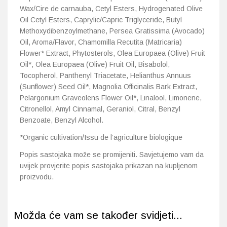
Wax/Cire de carnauba, Cetyl Esters, Hydrogenated Olive
Oil Cetyl Esters, Caprylic/Capric Triglyceride, Butyl
Methoxydibenzoylmethane, Persea Gratissima (Avocado)
Oil, Aroma/Flavor, Chamomilla Recutita (Matricaria)
Flower* Extract, Phytosterols, Olea Europaea (Olive) Fruit
Oil*, Olea Europaea (Olive) Fruit Oil, Bisabolol,
Tocopherol, Panthenyl Triacetate, Helianthus Annuus
(Sunflower) Seed Oil*, Magnolia Officinalis Bark Extract,
Pelargonium Graveolens Flower Oil*, Linalool, Limonene,
Citronellol, Amyl Cinnamal, Geraniol, Citral, Benzyl
Benzoate, Benzyl Alcohol.
*Organic cultivation/Issu de l’agriculture biologique
Popis sastojaka može se promijeniti. Savjetujemo vam da
uvijek provjerite popis sastojaka prikazan na kupljenom
proizvodu.
Možda će vam se također svidjeti...