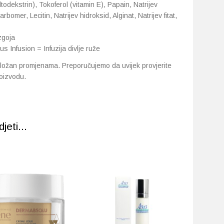
todekstrin), Tokoferol (vitamin E), Papain, Natrijev
rbomer, Lecitin, Natrijev hidroksid, Alginat, Natrijev fitat,
zgoja
s Infusion = Infuzija divlje ruže
ložan promjenama. Preporučujemo da uvijek provjerite
oizvodu.
eti...