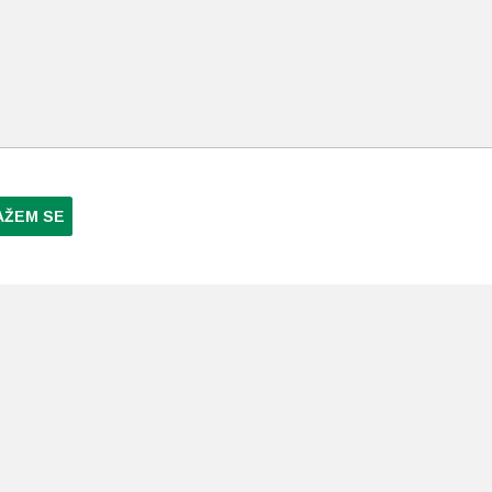
AŽEM SE
NI PLAĆANJA