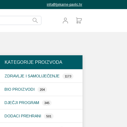
info@ljekarne-pavlic.hr
KATEGORIJE PROIZVODA
ZDRAVLJE I SAMOLIJEČENJE
1173
BIO PROIZVODI
204
DJEČJI PROGRAM
345
DODACI PREHRANI
501