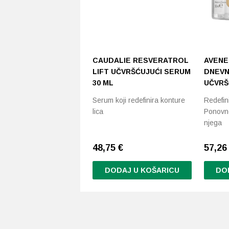
CAUDALIE RESVERATROL
AVENE
LIFT UČVRŠĆUJUĆI SERUM
DNEVN
30 ML
UČVRŠ
Serum koji redefinira konture
Redefinir
lica
Ponovno
njega
48,75
€
57,2
DODAJ U KOŠARICU
DO