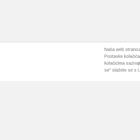
Naša web stranica 
Postavke kolačića
kolačićima saznaj
se" slažete se s U
PRETPLATI SE NA NAŠ NEWSLETTER