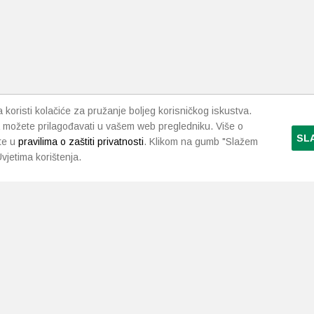
koristi kolačiće za pružanje boljeg korisničkog iskustva.
 možete prilagođavati u vašem web pregledniku. Više o
SL
te u
pravilima o zaštiti privatnosti
. Klikom na gumb "Slažem
vjetima korištenja.
LJEKARNE PAVLIĆ
PODRŠKA
NAČI