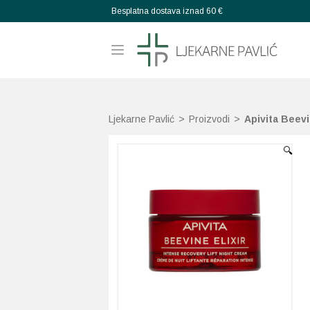
Besplatna dostava iznad 60 €
Ljekarne Pavlić
>
Proizvodi
>
Apivita Beevi
🔍