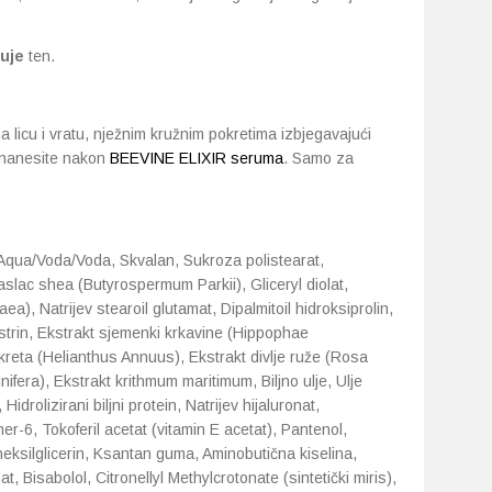
juje
ten.
 licu i vratu, nježnim kružnim pokretima izbjegavajući
, nanesite nakon
BEEVINE ELIXIR seruma
. Samo za
 Aqua/Voda/Voda, Skvalan, Sukroza polistearat,
Maslac shea (Butyrospermum Parkii), Gliceryl diolat,
ea), Natrijev stearoil glutamat, Dipalmitoil hidroksiprolin,
kstrin, Ekstrakt sjemenki krkavine (Hippophae
reta (Helianthus Annuus), Ekstrakt divlje ruže (Rosa
inifera), Ekstrakt krithmum maritimum, Biljno ulje, Ulje
rolizirani biljni protein, Natrijev hijaluronat,
r-6, Tokoferil acetat (vitamin E acetat), Pantenol,
tilheksilglicerin, Ksantan guma, Aminobutična kiselina,
nat, Bisabolol, Citronellyl Methylcrotonate (sintetički miris),