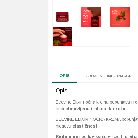
OPIS
DODATNE INFORMACIJE
Opis
Beevine Elixir noćna krema popunjava i red
nudi
obnovljenu i mladoliku kožu.
BEEVINE ELIXIR NOĆNA KREMA popunjava 
njegovu
elastičnost
.
Redefinira
i podiže konture lica,
hidratiz