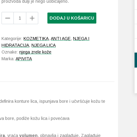
proizvoda dulji je nego uobičajeno.
Apivita
DODAJ U KOŠARICU
Beevine
Elixir
noćna
Kategorije:
KOZMETIKA
,
ANTI AGE
,
NJEGA I
krema
HIDRATACIJA
,
NJEGA LICA
50
Oznake:
njega zrele kože
ml
Marka:
APIVITA
količina
efinira konture lica, ispunjava bore i učvršćuje kožu te
bore, podiže kožu lica i povećava
ira
, vraća
volumen
, obnavlja i zaglađuje. Zaglađuje