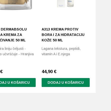
 DERMABSOLU
A313 KREMA PROTIV
A KREMA ZA
BORA I ZA HIDRATACIJU
ĆIVANJE 50 ML
KOŽE 50 ML
a liniju čeljusti -
Lagana tekstura, peptidi,
 učvršćuje - Hranjiva
vitamin A i E.njega
6
€
44,90
€
DAJ U KOŠARICU
DODAJ U KOŠARICU