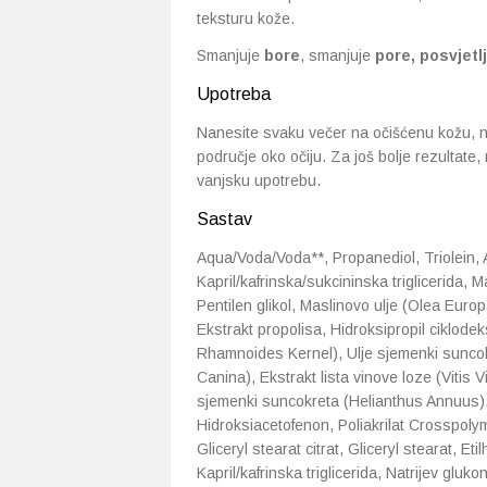
teksturu kože.
Smanjuje
bore
, smanjuje
pore,
posvjetl
Upotreba
Nanesite svaku večer na očišćenu kožu, na
područje oko očiju. Za još bolje rezultate
vanjsku upotrebu.
Sastav
Aqua/Voda/Voda**, Propanediol, Triolein,
Kapril/kafrinska/sukcininska triglicerida, 
Pentilen glikol, Maslinovo ulje (Olea Europa
Ekstrakt propolisa, Hidroksipropil ciklode
Rhamnoides Kernel), Ulje sjemenki suncok
Canina), Ekstrakt lista vinove loze (Vitis V
sjemenki suncokreta (Helianthus Annuus), Hid
Hidroksiacetofenon, Poliakrilat Crosspolyme
Gliceryl stearat citrat, Gliceryl stearat, E
Kapril/kafrinska triglicerida, Natrijev gluko