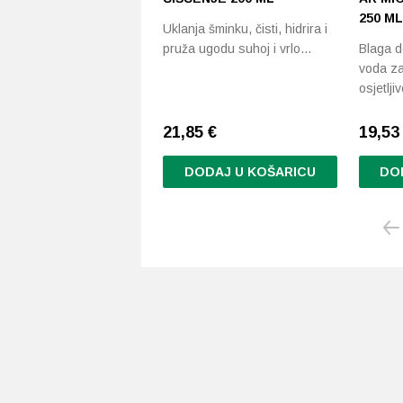
250 ML
Uklanja šminku, čisti, hidrira i
pruža ugodu suhoj i vrlo…
Blaga d
voda za
osjetlj
21,85
€
19,5
DODAJ U KOŠARICU
DO