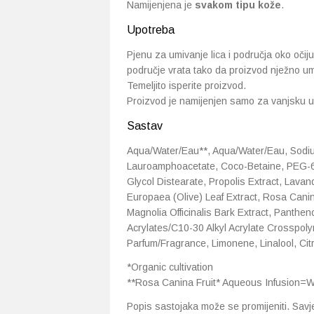
Namijenjena je
svakom tipu kože
.
Upotreba
Pjenu za umivanje lica i područja oko očij
područje vrata tako da proizvod nježno um
Temeljito isperite proizvod.
Proizvod je namijenjen samo za vanjsku u
Sastav
Aqua/Water/Eau**, Aqua/Water/Eau, Sodiu
Lauroamphoacetate, Coco-Betaine, PEG-6
Glycol Distearate, Propolis Extract, Lavan
Europaea (Olive) Leaf Extract, Rosa Canina 
Magnolia Officinalis Bark Extract, Panthen
Acrylates/C10-30 Alkyl Acrylate Crosspoly
Parfum/Fragrance, Limonene, Linalool, Citr
*Organic cultivation
**Rosa Canina Fruit* Aqueous Infusion=W
Popis sastojaka može se promijeniti. Savj