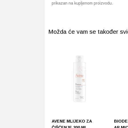
prikazan na kupljenom proizvodu.
Možda će vam se također svidj
AVENE MLIJEKO ZA
BIODE
ČIŠĆENJE 200 ML
AR MI