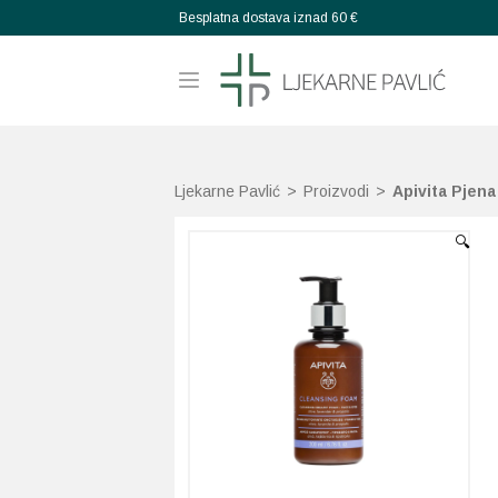
Besplatna dostava iznad 60 €
Ljekarne Pavlić
>
Proizvodi
>
Apivita Pjena
🔍