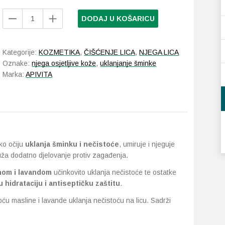
Apivita
DODAJ U KOŠARICU
Pjena
za
umivanje
Kategorije:
KOZMETIKA
,
ČIŠĆENJE LICA
,
NJEGA LICA
lica
Oznake:
njega osjetljive kože
,
uklanjanje šminke
i
Marka:
APIVITA
područja
oko
očiju
200
ml
količina
oko očiju
uklanja šminku i nečistoće
, umiruje i njeguje
ruža dodatno djelovanje protiv zagađenja.
nom i lavandom
učinkovito uklanja nečistoće te ostatke
 hidrataciju i antiseptičku zaštitu
.
ću masline i lavande uklanja nečistoću na licu. Sadrži