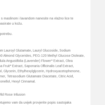
u s maslinom i lavandom nanesite na vlažno lice te
asirate u kožu.
potrebu.
m Lauroyl Glutamate, Lauryl Glucoside, Sodium
0 Almond Glycerides, PEG-120 Methyl Glucose Dioleate,
dula Angustifolia (Lavender) Flower* Extract, Olea
Fruit* Extract, Saponaria Officinalis Leaf Extract,
ol, Glycerin, Ethylhexylglycerin, Hydroxyacetophenone,
mer, Tetrasodium Glutamate Diacetate, Citric Acid,
onellol, Hexyl Cinnamal.
ild Rose Infusion
etujemo vam da uvijek provjerite popis sastojaka