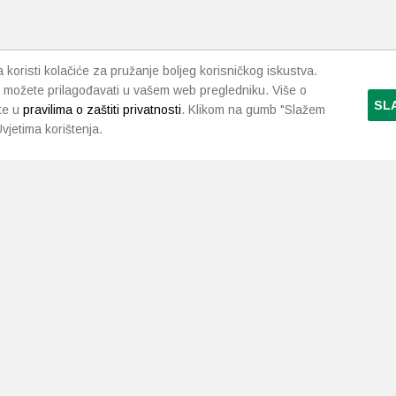
koristi kolačiće za pružanje boljeg korisničkog iskustva.
 možete prilagođavati u vašem web pregledniku. Više o
SL
te u
pravilima o zaštiti privatnosti
. Klikom na gumb "Slažem
vjetima korištenja.
LJEKARNE PAVLIĆ
PODRŠKA
NAČI
O nama
Uvjeti i pravila
Gdje smo
Dostava i isporuka