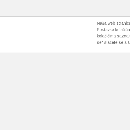
Naša web stranica 
Postavke kolačića
kolačićima saznaj
se" slažete se s U
PRETPLATI SE NA NAŠ NEWSLETTER
Prihvaćam
uvjete poslovanja
*