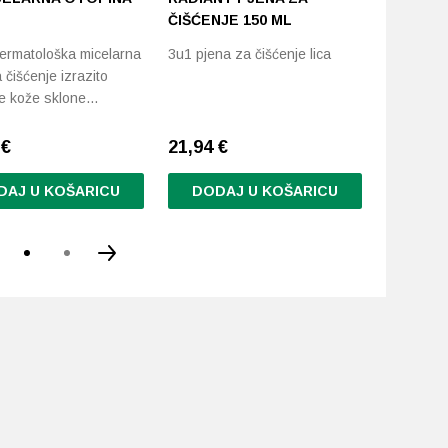
ČIŠĆENJE 150 ML
Termalna 
ermatološka micelarna
3u1 pjena za čišćenje lica
čišćenje 
 čišćenje izrazito
kože
ive kože sklone…
3
€
21,94
€
15,59
€
DAJ U KOŠARICU
DODAJ U KOŠARICU
DODA