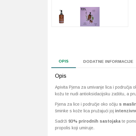
OPIS
DODATNE INFORMACIJE
Opis
Apivita Pjena za umivanje lica i područja 
kožu te nudi antioksidacijsku zaštitu, a p
Pjena za lice i područje oko očiju
s masli
šminke s kože lica pružajući joj
intenzivnu
Sadrži
93% prirodnih sastojaka
te pomo
propolis koji umiruje.