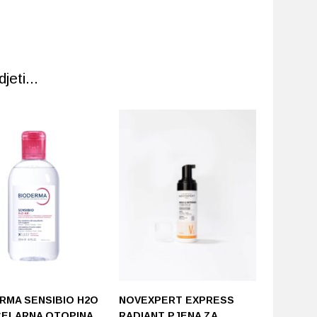
eti...
RMA SENSIBIO H2O
NOVEXPERT EXPRESS
URIAGE
CELARNA OTOPINA
RADIANT PJENA ZA
MJEŠOVI