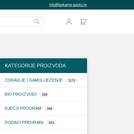
info@ljekarne-pavlic.hr
KATEGORIJE PROIZVODA
ZDRAVLJE I SAMOLIJEČENJE
1173
BIO PROIZVODI
204
DJEČJI PROGRAM
346
DODACI PREHRANI
501