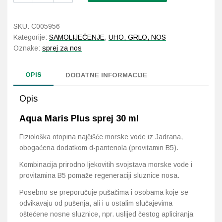
Plus
sprej
Probava, hemoroidi, pr
SKU:
C005956
30
Kategorije:
SAMOLIJEČENJE
,
UHO, GRLO, NOS
ml
Srce i krvne žile, vene
Oznake:
sprej za nos
količina
Stres, nesanica, opušt
OPIS
DODATNE INFORMACIJE
Uho, grlo, nos
Opis
Aqua Maris Plus sprej 30 ml
Usta, usne, zubi
Fiziološka otopina najčišće morske vode iz Jadrana,
obogaćena dodatkom d-pantenola (provitamin B5).
Kombinacija prirodno ljekovitih svojstava morske vode i
provitamina B5 pomaže regeneraciji sluznice nosa.
Posebno se preporučuje pušačima i osobama koje se
odvikavaju od pušenja, ali i u ostalim slučajevima
oštećene nosne sluznice, npr. uslijed čestog apliciranja