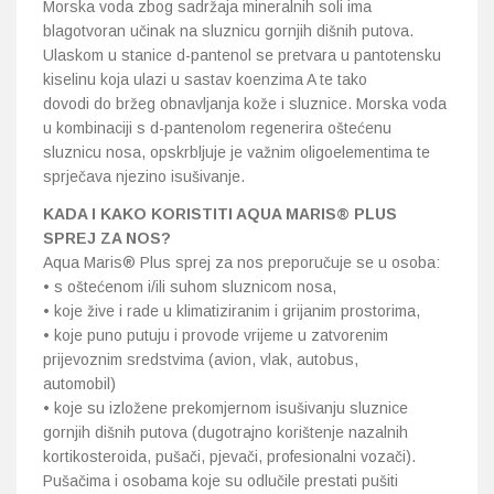
Morska voda zbog sadržaja mineralnih soli ima
blagotvoran učinak na sluznicu gornjih dišnih putova.
Ulaskom u stanice d-pantenol se pretvara u pantotensku
kiselinu koja ulazi u sastav koenzima A te tako
dovodi do bržeg obnavljanja kože i sluznice. Morska voda
u kombinaciji s d-pantenolom regenerira oštećenu
sluznicu nosa, opskrbljuje je važnim oligoelementima te
sprječava njezino isušivanje.
KADA I KAKO KORISTITI AQUA MARIS® PLUS
SPREJ ZA NOS?
Aqua Maris® Plus sprej za nos preporučuje se u osoba:
• s oštećenom i/ili suhom sluznicom nosa,
• koje žive i rade u klimatiziranim i grijanim prostorima,
• koje puno putuju i provode vrijeme u zatvorenim
prijevoznim sredstvima (avion, vlak, autobus,
automobil)
• koje su izložene prekomjernom isušivanju sluznice
gornjih dišnih putova (dugotrajno korištenje nazalnih
kortikosteroida, pušači, pjevači, profesionalni vozači).
Pušačima i osobama koje su odlučile prestati pušiti