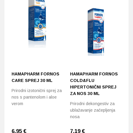
HAMAPHARM FORNOS
HAMAPHARM FORNOS
H
CARE SPREJ 30 ML
COLD&FLU
F
HIPERTONIČNI SPREJ
Prirodni izotonični sprej za
Pr
ZA NOS 30 ML
nos s pantenolom i aloe
ub
verom
Prirodni dekongestiv za
n
ublažavanje začepljenja
nosa
6,95
€
7,19
€
7