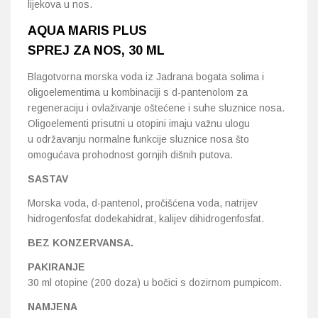
lijekova u nos.
AQUA MARIS PLUS
SPREJ ZA NOS, 30 ML
Blagotvorna morska voda iz Jadrana bogata solima i
oligoelementima u kombinaciji s d-pantenolom za
regeneraciju i ovlaživanje oštećene i suhe sluznice nosa.
Oligoelementi prisutni u otopini imaju važnu ulogu
u održavanju normalne funkcije sluznice nosa što
omogućava prohodnost gornjih dišnih putova.
SASTAV
Morska voda, d-pantenol, pročišćena voda, natrijev
hidrogenfosfat dodekahidrat, kalijev dihidrogenfosfat.
BEZ KONZERVANSA.
PAKIRANJE
30 ml otopine (200 doza) u bočici s dozirnom pumpicom.
NAMJENA