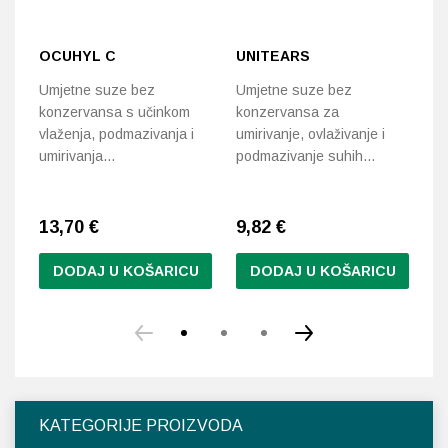
OCUHYL C
UNITEARS
H
Umjetne suze bez
Umjetne suze bez
Um
konzervansa s učinkom
konzervansa za
ov
vlaženja, podmazivanja i
umirivanje, ovlaživanje i
za
umirivanja…
podmazivanje suhih…
13,70
€
9,82
€
6
DODAJ U KOŠARICU
DODAJ U KOŠARICU
KATEGORIJE PROIZVODA