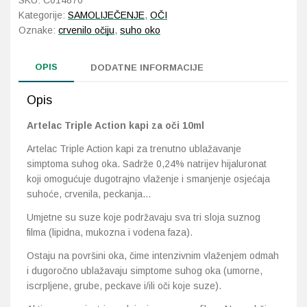
SKU:
C014870
za
Kategorije:
SAMOLIJEČENJE
,
OČI
oči
Oznake:
crvenilo očiju
,
suho oko
Probava, hemoroidi, pr
10ml
količina
Srce i krvne žile, vene
OPIS
DODATNE INFORMACIJE
Stres, nesanica, opušt
Opis
Artelac Triple Action kapi za oči 10ml
Uho, grlo, nos
Artelac Triple Action kapi za trenutno ublažavanje
simptoma suhog oka. Sadrže 0,24% natrijev hijaluronat
Usta, usne, zubi
koji omogućuje dugotrajno vlaženje i smanjenje osjećaja
suhoće, crvenila, peckanja…
Umjetne su suze koje podržavaju sva tri sloja suznog
filma (lipidna, mukozna i vodena faza).
Ostaju na površini oka, čime intenzivnim vlaženjem odmah
i dugoročno ublažavaju simptome suhog oka (umorne,
iscrpljene, grube, peckave i/ili oči koje suze).