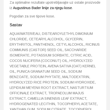
Za optimalne rezultate upotrebljavajte uz ostale proizvode
iz
Augustinus Bader linije za njegu kose
.
Pogodan za sve tipove kose.
Sastav
AQUA/WATER/EAU, DISTEAROYLETHYL DIMONIUM
CHLORIDE, CETEARYL ALCOHOL, GLYCERIN,
ERYTHRITOL, PANTHENOL, CETYL ALCOHOL, RICINUS
COMMUNIS (CASTOR) SEED OIL, SACCHARIDE
ISOMERATE, POTASSIUM SORBATE, CITRIC ACID,
COCOS NUCIFERA (COCONUT) OIL, HYDROLYZED
VEGETABLE PROTEIN, AVENA SATIVA (OAT) KERNEL
OIL, PUNICA GRANATUM SEED OIL, SODIUM
BENZOATE, SODIUM PHYTATE, MALTODEXTRIN,
HYDROLYZED RICE PROTEIN, SODIUM HYDROXIDE,
LEPIDIUM MEYENII ROOT EXTRACT, NASTURTIUM
OFFICINALE EXTRACT, TROPAEOLUM MAJUS
EXTRACT, CAMELLIA SINENSIS LEAF EXTRACT,
HYDROGENATED LECITHIN, TOCOPHERYL ACETATE,
XANTHAN GUM, SODIUM CITRATE, TOCOPHEROL,