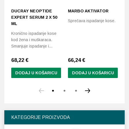
DUCRAY NEOPTIDE
MARBO AKTIVATOR
A
EXPERT SERUM 2 X 50
T
Sprečava ispadanje kose.
ML
2
Kronično ispadanje kose
Lu
kod žena i muškaraca.
ko
Smanjuje ispadanje i…
k
68,22
€
66,24
€
6
DODAJ U KOŠARICU
DODAJ U KOŠARICU
KATEGORIJE PROIZVODA