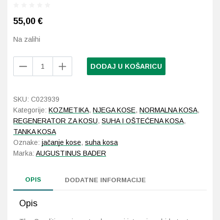
55,00
€
Probava, hemoroidi, pr
Na zalihi
Srce i krvne žile, vene
Augustinus
DODAJ U KOŠARICU
Stres, nesanica, opušt
Bader
The
Conditioner
Uho, grlo, nos
SKU:
C023939
150
Kategorije:
KOZMETIKA
,
NJEGA KOSE
,
NORMALNA KOSA
,
ml
Usta, usne, zubi
REGENERATOR ZA KOSU
,
SUHA I OŠTEĆENA KOSA
,
količina
TANKA KOSA
Oznake:
jačanje kose
,
suha kosa
Marka:
AUGUSTINUS BADER
OPIS
DODATNE INFORMACIJE
Opis