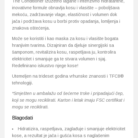
The Conditioner izuzetno lagane i intenzivno hidratantne,
inovativne formule obnavlja kosu i vlasište – poboljšava
mekoću, zadržavanje vlage, elastičnost i volumen dok
jača i podržava kosu u borbi protiv opadanja, lomljenja i
znakova oštećenja.
Može se koristiti i kao maska ​​za kosu i vlasište bogata
hranjivim tvarima. Dizajniran da djeluje sinergijski sa
šamponom, revitalizira kosu, raspetljava ju, kontrolira
elektricitet i smanjuje ga te stvara volumen i sjaj.
Redefinirano iskustvo njege kose!
Utemeljen na trideset godina vrhunske znanosti i TFC8®
tehnologiji.
*Smješten u ambalažu od šećerne trske i pripadajući čep,
koji se mogu reciklirati. Karton i letak imaju FSC certifikat i
mogu se reciklirati.
Blagodati
Hidratizira, raspetljava, zaglađuje i smanjuje elektricitet
kose, a rezultat je jača i gušća kosa s naglašenim