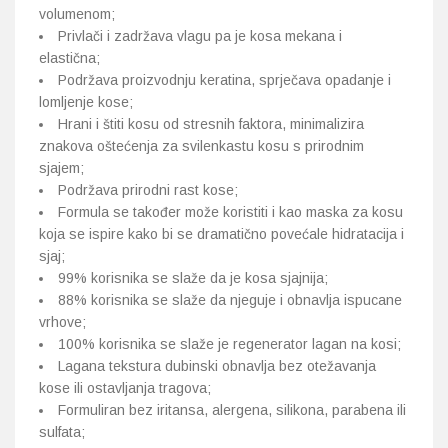
volumenom;
Privlači i zadržava vlagu pa je kosa mekana i
elastična;
Podržava proizvodnju keratina, sprječava opadanje i
lomljenje kose;
Hrani i štiti kosu od stresnih faktora, minimalizira
znakova oštećenja za svilenkastu kosu s prirodnim
sjajem;
Podržava prirodni rast kose;
Formula se također može koristiti i kao maska ​​za kosu
koja se ispire kako bi se dramatično povećale hidratacija i
sjaj;
99% korisnika se slaže da je kosa sjajnija;
88% korisnika se slaže da njeguje i obnavlja ispucane
vrhove;
100% korisnika se slaže je regenerator lagan na kosi;
Lagana tekstura dubinski obnavlja bez otežavanja
kose ili ostavljanja tragova;
Formuliran bez iritansa, alergena, silikona, parabena ili
sulfata;