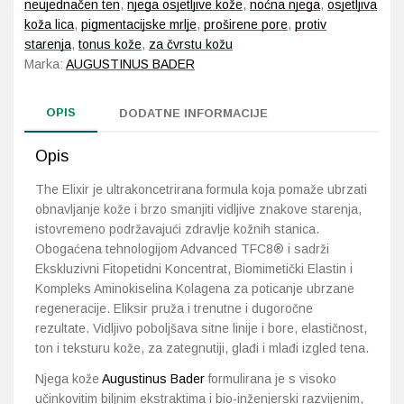
neujednačen ten
,
njega osjetljive kože
,
noćna njega
,
osjetljiva
koža lica
,
pigmentacijske mrlje
,
proširene pore
,
protiv
starenja
,
tonus kože
,
za čvrstu kožu
Marka:
AUGUSTINUS BADER
OPIS
DODATNE INFORMACIJE
Opis
The Elixir je ultrakoncetrirana formula koja pomaže ubrzati
obnavljanje kože i brzo smanjiti vidljive znakove starenja,
istovremeno podržavajući zdravlje kožnih stanica.
Obogaćena tehnologijom Advanced TFC8® i sadrži
Ekskluzivni Fitopetidni Koncentrat, Biomimetički Elastin i
Kompleks Aminokiselina Kolagena za poticanje ubrzane
regeneracije. Eliksir pruža i trenutne i dugoročne
rezultate. Vidljivo poboljšava sitne linije i bore, elastičnost,
ton i teksturu kože, za zategnutiji, glađi i mlađi izgled tena.
Njega kože
Augustinus Bader
formulirana je s visoko
učinkovitim biljnim ekstraktima i bio-inženjerski razvijenim,