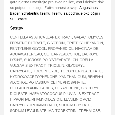
gore nježno umasirajte proizvod na lice, vrat i dekolte dok
se potpuno ne upije. Zatim nanesite svoju
Augustinus
Bader hidratantnu kremu
,
kremu za područje oko očiju
i
SPF zaštitu
.
Sastav
CENTELLA ASIATICA LEAF EXTRACT, GALACTOMYCES
FERMENT FILTRATE, GLYCERIN, TRIETHYLHEXANOIN,
PENTYLENE GLYCOL, PROPANEDIOL, NIACINAMIDE,
AQUA/WATER/EAU, CETEARYL ALCOHOL, LAUROYL
LYSINE, SUCROSE POLYSTEARATE, CHLORELLA
VULGARIS EXTRACT, TRIOLEIN, GLYCERYL
CAPRYLATE, TOCOPHEROL, TOCOPHERYL ACETATE,
HYDROXYACETOPHENONE, XANTHAN GUM, BEHENYL
ALCOHOL, POTASSIUM CETYL PHOSPHATE,
COLLAGEN AMINO ACIDS, CERAMIDE NP, GLYCERYL
DIOLEATE, HAEMATOCOCCUS PLUVIALIS EXTRACT,
HIPPOPHAE RHAMNOIDES OIL, LEVULINIC ACID,
CAPRYLHYDROXAMIC ACID, SODIUM PHYTATE,
SODIUM LEVULINATE, MALTODEXTRIN, TREHALOSE,