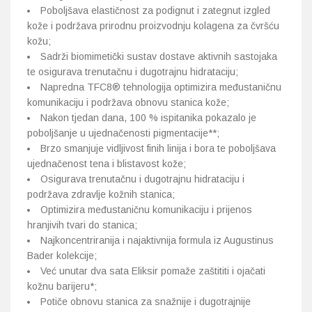
Poboljšava elastičnost za podignut i zategnut izgled
kože i podržava prirodnu proizvodnju kolagena za čvršću
kožu;
Sadrži biomimetički sustav dostave aktivnih sastojaka
te osigurava trenutačnu i dugotrajnu hidrataciju;
Napredna TFC8® tehnologija optimizira međustaničnu
komunikaciju i podržava obnovu stanica kože;
Nakon tjedan dana, 100 % ispitanika pokazalo je
poboljšanje u ujednačenosti pigmentacije**;
Brzo smanjuje vidljivost finih linija i bora te poboljšava
ujednačenost tena i blistavost kože;
Osigurava trenutačnu i dugotrajnu hidrataciju i
podržava zdravlje kožnih stanica;
Optimizira međustaničnu komunikaciju i prijenos
hranjivih tvari do stanica;
Najkoncentriranija i najaktivnija formula iz Augustinus
Bader kolekcije;
Već unutar dva sata Eliksir pomaže zaštititi i ojačati
kožnu barijeru*;
Potiče obnovu stanica za snažnije i dugotrajnije