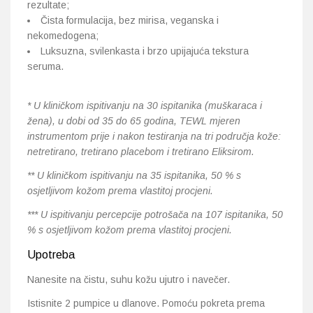
rezultate;
Čista formulacija, bez mirisa, veganska i
nekomedogena;
Luksuzna, svilenkasta i brzo upijajuća tekstura
seruma.
* U kliničkom ispitivanju na 30 ispitanika (muškaraca i
žena), u dobi od 35 do 65 godina, TEWL mjeren
instrumentom prije i nakon testiranja na tri područja kože:
netretirano, tretirano placebom i tretirano Eliksirom.
** U kliničkom ispitivanju na 35 ispitanika, 50 % s
osjetljivom kožom prema vlastitoj procjeni.
*** U ispitivanju percepcije potrošača na 107 ispitanika, 50
% s osjetljivom kožom prema vlastitoj procjeni.
Upotreba
Nanesite na čistu, suhu kožu ujutro i navečer.
Istisnite 2 pumpice u dlanove. Pomoću pokreta prema