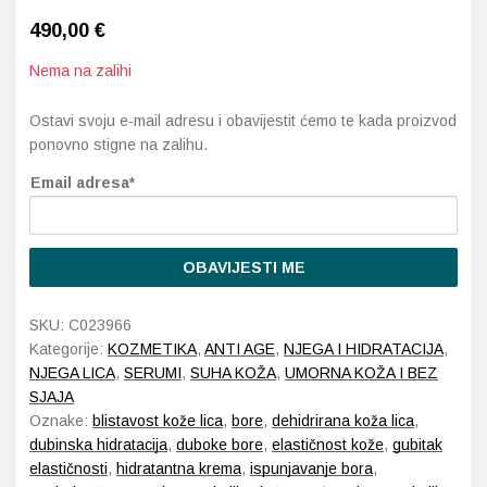
490,00
€
Probava, hemoroidi, pr
Nema na zalihi
Srce i krvne žile, vene
Ostavi svoju e-mail adresu i obavijestit ćemo te kada proizvod
ponovno stigne na zalihu.
Stres, nesanica, opušt
Email adresa*
Uho, grlo, nos
Usta, usne, zubi
OBAVIJESTI ME
SKU:
C023966
Kategorije:
KOZMETIKA
,
ANTI AGE
,
NJEGA I HIDRATACIJA
,
NJEGA LICA
,
SERUMI
,
SUHA KOŽA
,
UMORNA KOŽA I BEZ
SJAJA
Oznake:
blistavost kože lica
,
bore
,
dehidrirana koža lica
,
dubinska hidratacija
,
duboke bore
,
elastičnost kože
,
gubitak
elastičnosti
,
hidratantna krema
,
ispunjavanje bora
,