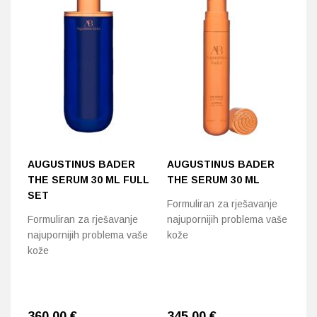
AUGUSTINUS BADER
AUGUSTINUS BADER
A
THE SERUM 30 ML FULL
THE SERUM 30 ML
T
SET
3
Formuliran za rješavanje
Formuliran za rješavanje
najupornijih problema vaše
Lu
najupornijih problema vaše
kože
s 
kože
vi
360,00
€
345,00
€
3