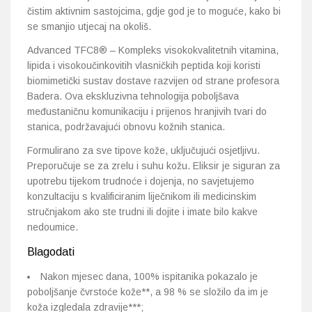
čistim aktivnim sastojcima, gdje god je to moguće, kako bi
se smanjio utjecaj na okoliš.
Advanced TFC8® – Kompleks visokokvalitetnih vitamina,
lipida i visokoučinkovitih vlasničkih peptida koji koristi
biomimetički sustav dostave razvijen od strane profesora
Badera. Ova ekskluzivna tehnologija poboljšava
međustaničnu komunikaciju i prijenos hranjivih tvari do
stanica, podržavajući obnovu kožnih stanica.
Formulirano za sve tipove kože, uključujući osjetljivu.
Preporučuje se za zrelu i suhu kožu. Eliksir je siguran za
upotrebu tijekom trudnoće i dojenja, no savjetujemo
konzultaciju s kvalificiranim liječnikom ili medicinskim
stručnjakom ako ste trudni ili dojite i imate bilo kakve
nedoumice.
Blagodati
Nakon mjesec dana, 100% ispitanika pokazalo je
poboljšanje čvrstoće kože**, a 98 % se složilo da im je
koža izgledala zdravije***;