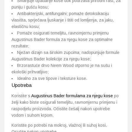
Smanjuje opadanje kose dok podržava prirodni rast, za
puniju i gušću kosu;
Antibakterijski, antifungalni; pomaže detoksikaciju
vlasišta, sprječava ljuskanje i štiti od lomljenja, za jaku,
elastičnu kosu;
Pomaže osigurati temeljitu, ravnomjernu primjenu
Augustinus Bader formula za njegu kose za optimalne
rezultate;
Nježan dizajn sa širokim zupcima; nadopunjuje formule
Augustinus Bader kolekcije za njegu kose;
Brzorastuće drvo Neem Wood otporno je na sušu i
ekološki prihvatljivo;
Idealno za sve tipove i teksture kose.
Upotreba
Koristite s
Augustinus Bader formulama za njegu kose
po
želji kako biste osigurali temeljitu, ravnomjernu primjenu i
raspodjelu proizvoda.
Očistite češalj nakon upotrebe
vodom i suhom krpom.
Koristite po potrebi na mokroj, vlažnoj ili suhoj kosi.
Osušite nakon upotrebe.