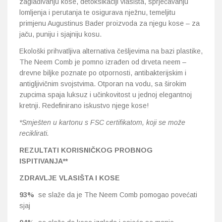
zaglađivanju kose, detoksikaciji vlasišta, sprječavanju
lomljenja i perutanja te osigurava nježnu, temeljitu
primjenu Augustinus Bader proizvoda za njegu kose – za
jaču, puniju i sjajniju kosu.
Ekološki prihvatljiva alternativa češljevima na bazi plastike,
The Neem Comb je pomno izrađen od drveta neem –
drevne biljke poznate po otpornosti, antibakterijskim i
antigljivičnim svojstvima. Otporan na vodu, sa širokim
zupcima spaja luksuz i učinkovitost u jednoj elegantnoj
kretnji. Redefinirano iskustvo njege kose!
*Smješten u kartonu s FSC certifikatom, koji se može
reciklirati.
REZULTATI KORISNIČKOG PROBNOG
ISPITIVANJA**
ZDRAVLJE VLASIŠTA I KOSE
93%
se slaže da je The Neem Comb pomogao povećati
sjaj