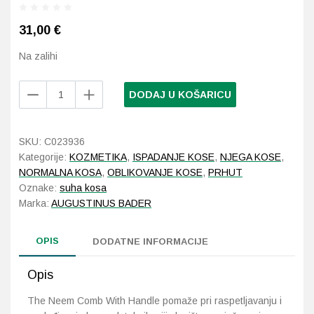
31,00
€
Probava, hemoroidi, pr
Na zalihi
Srce i krvne žile, vene
Augustinus
DODAJ U KOŠARICU
Stres, nesanica, opušt
Bader
The
Neem
Uho, grlo, nos
SKU:
C023936
Comb
Kategorije:
KOZMETIKA
,
ISPADANJE KOSE
,
NJEGA KOSE
,
With
Usta, usne, zubi
NORMALNA KOSA
,
OBLIKOVANJE KOSE
,
PRHUT
Handle
Oznake:
suha kosa
količina
Marka:
AUGUSTINUS BADER
OPIS
DODATNE INFORMACIJE
Opis
The Neem Comb With Handle
pomaže pri raspetljavanju i