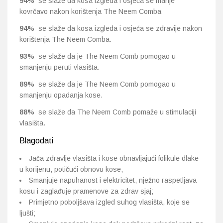
94%
se slaže da kosa izgleda i osjeća se manje
kovrčavo nakon korištenja The Neem Comba
94%
se slaže da kosa izgleda i osjeća se zdravije nakon
korištenja The Neem Comba.
93%
se slaže da je The Neem Comb pomogao u
smanjenju peruti vlasišta.
89%
se slaže da je The Neem Comb pomogao u
smanjenju opadanja kose.
88%
se slaže da The Neem Comb pomaže u stimulaciji
vlasišta.
Blagodati
Jača zdravlje vlasišta i kose obnavljajući folikule dlake
u korijenu, potičući obnovu kose;
Smanjuje napuhanost i elektricitet, nježno raspetljava
kosu i zaglađuje pramenove za zdrav sjaj;
Primjetno poboljšava izgled suhog vlasišta, koje se
ljušti;