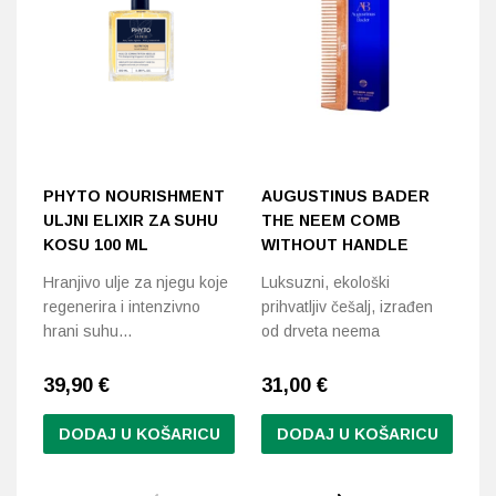
PHYTO NOURISHMENT
AUGUSTINUS BADER
P
ULJNI ELIXIR ZA SUHU
THE NEEM COMB
S
KOSU 100 ML
WITHOUT HANDLE
Af
Hranjivo ulje za njegu koje
Luksuzni, ekološki
ko
regenerira i intenzivno
prihvatljiv češalj, izrađen
ol
hrani suhu…
od drveta neema
39,90
€
31,00
€
3
DODAJ U KOŠARICU
DODAJ U KOŠARICU