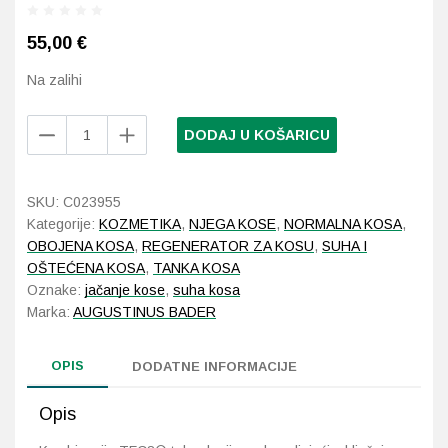
55,00
€
Probava, hemoroidi, pr
Na zalihi
Srce i krvne žile, vene
Augustinus
DODAJ U KOŠARICU
Stres, nesanica, opušt
Bader
The
Rich
Uho, grlo, nos
SKU:
C023955
Conditioner
Kategorije:
KOZMETIKA
,
NJEGA KOSE
,
NORMALNA KOSA
,
150
Usta, usne, zubi
OBOJENA KOSA
,
REGENERATOR ZA KOSU
,
SUHA I
ml
OŠTEĆENA KOSA
,
TANKA KOSA
količina
Oznake:
jačanje kose
,
suha kosa
Marka:
AUGUSTINUS BADER
OPIS
DODATNE INFORMACIJE
Opis