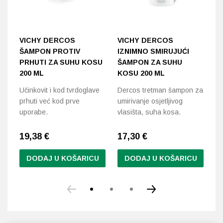
VICHY DERCOS
VICHY DERCOS
K
ŠAMPON PROTIV
IZNIMNO SMIRUJUĆI
K
PRHUTI ZA SUHU KOSU
ŠAMPON ZA SUHU
R
200 ML
KOSU 200 ML
Re
Učinkovit i kod tvrdoglave
Dercos tretman šampon za
os
prhuti već kod prve
umirivanje osjetljivog
tr
uporabe.
vlasišta, suha kosa.
is
19,38
€
17,30
€
1
DODAJ U KOŠARICU
DODAJ U KOŠARICU