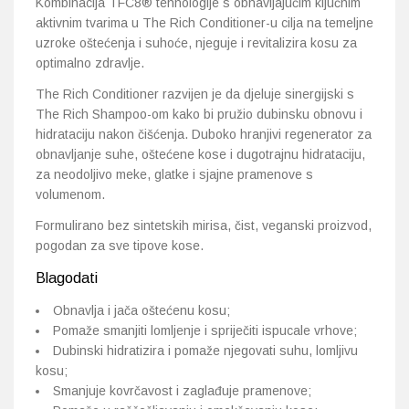
Kombinacija TFC8® tehnologije s obnavljajućim ključnim
aktivnim tvarima u The Rich Conditioner-u cilja na temeljne
uzroke oštećenja i suhoće, njeguje i revitalizira kosu za
optimalno zdravlje.
The Rich Conditioner razvijen je da djeluje sinergijski s
The Rich Shampoo-om kako bi pružio dubinsku obnovu i
hidrataciju nakon čišćenja. Duboko hranjivi regenerator za
obnavljanje suhe, oštećene kose i dugotrajnu hidrataciju,
za neodoljivo meke, glatke i sjajne pramenove s
volumenom.
Formulirano bez sintetskih mirisa, čist, veganski proizvod,
pogodan za sve tipove kose.
Blagodati
Obnavlja i jača oštećenu kosu;
Pomaže smanjiti lomljenje i spriječiti ispucale vrhove;
Dubinski hidratizira i pomaže njegovati suhu, lomljivu
kosu;
Smanjuje kovrčavost i zaglađuje pramenove;