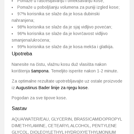
Pomaže u raščešljavanju i omekšavanju kose;
Pomaže u poboljšanju volumena za puniji izgled kose;
97% korisnika se slaže da je kosa dubinski
nahranjena;
98% korisnika se slaže da je sjaj vidljivo povećan;
96% korisnika se slaže da je kovrčavost vidljivo
smanjena/ukroćena;
99% korisnika se slaže da je kosa mekša i glatkija.
Upotreba
Nanesite na čistu, vlažnu kosu duž vlasišta nakon
korištenja
šampona
.
Temeljito isperite nakon 1-2 minute.
Za optimalne rezultate upotrebljavajte uz ostale proizvode
iz
Augustinus Bader linije za njegu kose
.
Pogodan za sve tipove kose.
Sastav
AQUA/WATER/EAU, GLYCERIN, BRASSICAMIDOPROPYL
DIMETHYLAMINE, CETEARYL ALCOHOL, PENTYLENE
GLYCOL, DIOLEOYLETHYL HYDROXYETHYLMONIUM