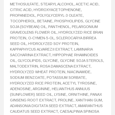
METHOSULFATE, STEARYL ALCOHOL, ACETIC ACID,
CITRIC ACID, HYDROXYACETOPHENONE,
PROPANEDIOL, POLYGLYCERYL-3 OLEATE,
TOCOPHEROL, BETAINE, PHOSPHOLIPIDS, GLYCINE
SOJA (SOYBEAN) OIL, PANTHENOL, PELARGONIUM
GRAVEOLENS FLOWER OIL, HYDROLYZED RICE BRAN
PROTEIN, O-CYMEN-5-OL, SCLEROCARYA BIRREA
SEED OIL, HYDROLYZED SOY PROTEIN,
KAPPAPHYCUS ALVAREZII EXTRACT, LAMINARIA
SACCHARINA EXTRACT, HIPPOPHAE RHAMNOIDES
OIL, GLYCOLIPIDS, GLYCINE, GLYCINE SOJA STEROLS,
MALTODEXTRIN, ROSA DAMASCENA EXTRACT,
HYDROLYZED WHEAT PROTEIN, NIACINAMIDE,
SODIUM BENZOATE, POTASSIUM SORBATE,
HYDROLYZED RICE PROTEIN, ACETYL TYROSINE,
ADENOSINE, ARGININE, HELIANTHUS ANNUUS
(SUNFLOWER) SEED OIL, LYSINE, ORNITHINE, PANAX
GINSENG ROOT EXTRACT, PROLINE, XANTHAN GUM,
ADANSONIA DIGITATA SEED EXTRACT, AMARANTHUS
CAUDATUS SEED EXTRACT, CAESALPINIA SPINOSA