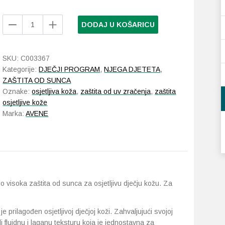
Avene
DODAJ U KOŠARICU
Sun
Dječji
sprej
SKU:
C003367
SPF
Kategorije:
DJEČJI PROGRAM
,
NJEGA DJETETA
,
50+
ZAŠTITA OD SUNCA
200
Oznake:
osjetljiva koža
,
zaštita od uv zračenja
,
zaštita
ml
osjetljive kože
količina
Marka:
AVENE
 visoka zaštita od sunca za osjetljivu dječju kožu. Za
prilagođen osjetljivoj dječjoj koži. Zahvaljujući svojoj
di fluidnu i laganu teksturu koja je jednostavna za