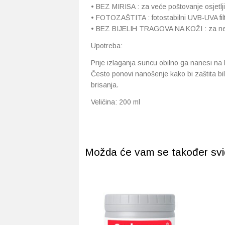
• BEZ MIRISA : za veće poštovanje osjetlji
• FOTOZAŠTITA : fotostabilni UVB-UVA filte
• BEZ BIJELIH TRAGOVA NA KOŽI : za nevi
Upotreba:
Prije izlaganja suncu obilno ga nanesi na lic
Često ponovi nanošenje kako bi zaštita bila
brisanja.
Veličina: 200 ml
Možda će vam se također svidj