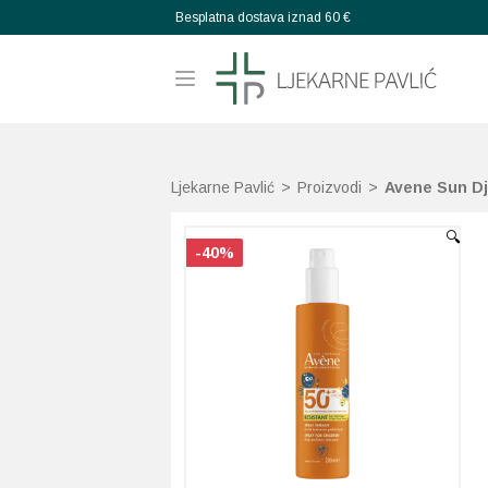
Besplatna dostava iznad 60 €
Ljekarne Pavlić
>
Proizvodi
>
Avene Sun Dj
🔍
-40%