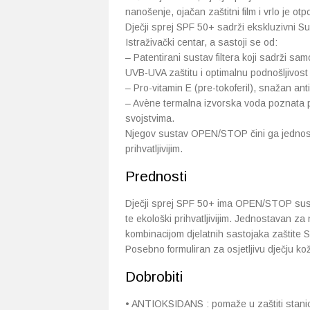
nanošenje, ojačan zaštitni film i vrlo je ot
Dječji sprej SPF 50+ sadrži ekskluzivni Su
Istraživački centar, a sastoji se od:
– Patentirani sustav filtera koji sadrži samo
UVB-UVA zaštitu i optimalnu podnošljivost
– Pro-vitamin E (pre-tokoferil), snažan ant
– Avène termalna izvorska voda poznata po
svojstvima.
Njegov sustav OPEN/STOP čini ga jednostavn
prihvatljivijim.
Prednosti
Dječji sprej SPF 50+ ima OPEN/STOP sustav 
te ekološki prihvatljivijim. Jednostavan z
kombinacijom djelatnih sastojaka zaštite S
Posebno formuliran za osjetljivu dječju ko
Dobrobiti
• ANTIOKSIDANS : pomaže u zaštiti stanic