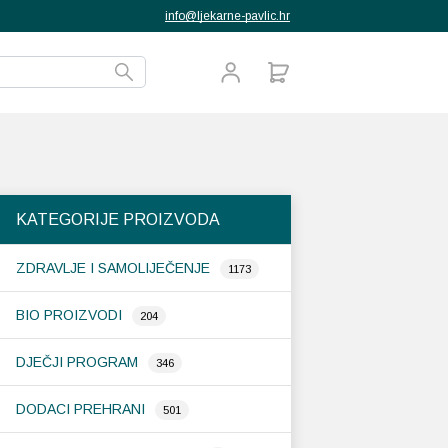
info@ljekarne-pavlic.hr
KATEGORIJE PROIZVODA
ZDRAVLJE I SAMOLIJEČENJE
1173
BIO PROIZVODI
204
DJEČJI PROGRAM
346
DODACI PREHRANI
501