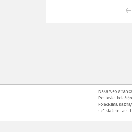
Ovaj
Ovaj
proizvod
proizvo
ima
ima
više
više
varijanti.
varijanti
Opcije
Opcije
se
se
mogu
mogu
odabrati
odabrat
na
na
stranici
stranici
proizvoda
proizvo
Naša web stranica 
Postavke kolačića
kolačićima saznaj
se" slažete se s U