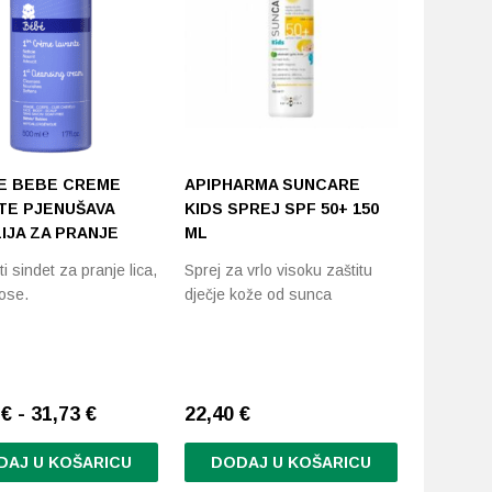
-50%
E BEBE CREME
APIPHARMA SUNCARE
EUCERIN
TE PJENUŠAVA
KIDS SPREJ SPF 50+ 150
ZA ZAŠT
IJA ZA PRANJE
ML
OD SUNC
i sindet za pranje lica,
Sprej za vrlo visoku zaštitu
Visoka za
kose.
dječje kože od sunca
djecu od 
18,68
€
Najniža c
€ - 31,73 €
22,40
€
dana:
37
DAJ U KOŠARICU
DODAJ U KOŠARICU
DODA