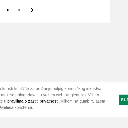
d
.
i
da
koristi kolačiće za pružanje boljeg korisničkog iskustva.
 možete prilagođavati u vašem web pregledniku. Više o
SL
te u
pravilima o zaštiti privatnosti
. Klikom na gumb "Slažem
vjetima korištenja.