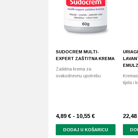
SUDOCREM MULTI-
URIAG
EXPERT ZAŠTITNA KREMA
LAVAN
EMULZ
Zaštitna krema za
svakodnevnu upotrebu
Kremast
tijela i 
4,89 € - 10,55 €
22,48 
DODAJ U KOŠARICU
DO