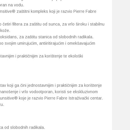
poran na vodu.
nsitive® zaštitni kompleks koji je razvio Pierre Fabre
 četiri filtera za zaštitu od sunca, za vrlo široku i stabilnu
 kože.
ioksidans, za zaštitu stanica od slobodnih radikala.
 svojim umirujućim, antiiritirajućim i omekšavajućim
ijim i praktičnijim za korištenje te ekološki
koji ga čini jednostavnijim i praktičnijim za korištenje
a nanošenje i vrlo vodootporan, koristi se ekskluzivnom
unsitive® koje je razvio Pierre Fabre Istraživački centar.
žu.
a od slobodnih radikala.