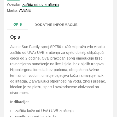
Oznake:
zaštita od uv zračenja
Marka:
AVENE
OPIS
DODATNE INFORMACIJE
Opis
Avene Sun Family sprej SPF50+ 400 ml pruža vrlo visoku
zaštitu od UVA i UVB zračenja za cijelu obitelj, uključujući
djecu od 2 godine. Ovaj praktičan sprej omogućuje brzo i
ravnomjerno nanošenje na lice i tijelo, bez bijelih tragova.
Hipoalergena formula bez parfema, obogaćena Avène
termalnom vodom, umiruje osjetljivu kožu i smanjuje rizik
od iritacija. Zahvaljujući otpornosti na vodu, znoj i pijesak,
idealan je za plažu, sport i svakodnevne aktivnosti na
otvorenom.
Indikacije:
zaštita kože od UVA i UVB zračenja
osjetljiva i reaktivna koža