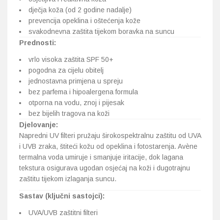
dječja koža (od 2 godine nadalje)
prevencija opeklina i oštećenja kože
svakodnevna zaštita tijekom boravka na suncu
Prednosti:
vrlo visoka zaštita SPF 50+
pogodna za cijelu obitelj
jednostavna primjena u spreju
bez parfema i hipoalergena formula
otporna na vodu, znoj i pijesak
bez bijelih tragova na koži
Djelovanje:
Napredni UV filteri pružaju širokospektralnu zaštitu od UVA
i UVB zraka, štiteći kožu od opeklina i fotostarenja. Avène
termalna voda umiruje i smanjuje iritacije, dok lagana
tekstura osigurava ugodan osjećaj na koži i dugotrajnu
zaštitu tijekom izlaganja suncu.
Sastav (ključni sastojci):
UVA/UVB zaštitni filteri