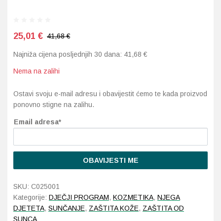
Probava, hemoroidi, pr
25,01
€
41,68 €
Srce i krvne žile, vene
Najniža cijena posljednjih 30 dana:
41,68
€
Stres, nesanica, opušt
Nema na zalihi
Ostavi svoju e-mail adresu i obavijestit ćemo te kada proizvod
Uho, grlo, nos
ponovno stigne na zalihu.
Usta, usne, zubi
Email adresa*
OBAVIJESTI ME
SKU:
C025001
Kategorije:
DJEČJI PROGRAM
,
KOZMETIKA
,
NJEGA
DJETETA
,
SUNČANJE
,
ZAŠTITA KOŽE
,
ZAŠTITA OD
SUNCA