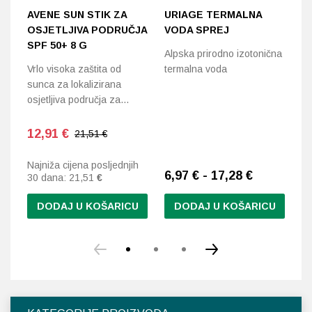
AVENE SUN STIK ZA
URIAGE TERMALNA
D
OSJETLJIVA PODRUČJA
VODA SPREJ
Z
SPF 50+ 8 G
P
Alpska prirodno izotonična
5
Vrlo visoka zaštita od
termalna voda
sunca za lokalizirana
Vr
osjetljiva područja za…
Sv
sp
mr
12,91
€
21,51 €
Najniža cijena posljednjih
6,97 € - 17,28 €
2
30 dana:
21,51
€
DODAJ U KOŠARICU
DODAJ U KOŠARICU
Ovaj
proizvod
ima
više
varijanti.
Opcije