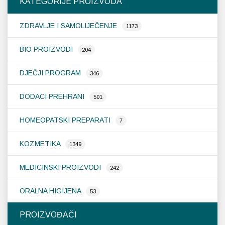
KATEGORIJE PROIZVODA
se
mogu
ZDRAVLJE I SAMOLIJEČENJE
odabrati
1173
na
stranici
BIO PROIZVODI
204
proizvoda
DJEČJI PROGRAM
346
DODACI PREHRANI
501
HOMEOPATSKI PREPARATI
7
KOZMETIKA
1349
MEDICINSKI PROIZVODI
242
ORALNA HIGIJENA
53
PROIZVOĐAČI