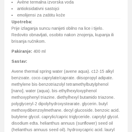
Avène termalna izvorska voda
antioksidativni sastojci
emolijensi za zaštitu kože
Upotreba:
Prije izlaganja suncu nanijeti obilno na lice i tijelo.
Redovito obnavljati, osobito nakon znojenja, kupanja ili
brisanja ručnikom.
Pakiranje:
400 ml
Sastav:
Avene thermal spring water (avene aqua). c12-15 alkyl
benzoate. coco-caprylate/caprate. diisopropyl adipate.
methylene bis-benzotriazolyl tetramethylbutylphenol
[nano]. water (aqua). bis-ethylhexyloxyphenol
methoxyphenyl triazine. diethylhexyl butamido triazone.
polyglyceryl-2 dipolyhydroxystearate. glycerin. butyl
methoxydibenzoylmethane. decyl glucoside. benzoic acid.
butylene glycol. caprylic/capric triglyceride. caprylyl glycol.
disodium edta. helianthus annuus (sunflower) seed oil
(helianthus annuus seed oil). hydroxycapric acid. lauryl