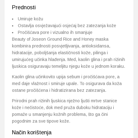
Prednosti
Umiruje kožu
Ostavlja osvježavajući osjećaj bez zatezanja kože
Pročišćava pore i vizualno ih smanjuje
Beauty of Joseon Ground Rice and Honey maska
kombinira prednosti posvjetljivanja, antioksidansa,
hidratacije, poboljšanja elastičnosti kože, pilinga i
umirujućeg učinka hlađenja. Med, kaolin glina i prah rižinih
ljuskica osiguravaju temeljitu njegu kože u jednom koraku.
Kaolin glina učinkovito upija sebum i pročišćava pore, a
med daje vlažnost i smiruje upale. To osigurava da koža
ostane pročišćena i hidratizirana bez zatezanja.
Prirodni prah rižinih ljuskica nježno ljušti mrtve stanice
kože i nečistoće, dok med pruža duboku hidrataciju i
pomaže u smanjenju kožnih problema, što ga čini
pogodnim za sve tipove kože.
Način korištenja