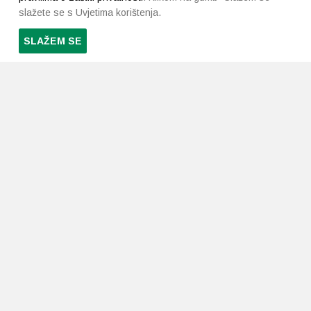
slažete se s Uvjetima korištenja.
SLAŽEM SE
PRETPLATI SE NA NAŠ NEWSLETTER
Prihvaćam
uvjete poslovanja
*