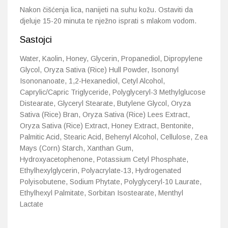
Nakon čišćenja lica, nanijeti na suhu kožu. Ostaviti da
djeluje 15-20 minuta te nježno isprati s mlakom vodom.
Sastojci
Water, Kaolin, Honey, Glycerin, Propanediol, Dipropylene
Glycol, Oryza Sativa (Rice) Hull Powder, Isononyl
Isononanoate, 1,2-Hexanediol, Cetyl Alcohol,
Caprylic/Capric Triglyceride, Polyglyceryl-3 Methylglucose
Distearate, Glyceryl Stearate, Butylene Glycol, Oryza
Sativa (Rice) Bran, Oryza Sativa (Rice) Lees Extract,
Oryza Sativa (Rice) Extract, Honey Extract, Bentonite,
Palmitic Acid, Stearic Acid, Behenyl Alcohol, Cellulose, Zea
Mays (Corn) Starch, Xanthan Gum,
Hydroxyacetophenone, Potassium Cetyl Phosphate,
Ethylhexylglycerin, Polyacrylate-13, Hydrogenated
Polyisobutene, Sodium Phytate, Polyglyceryl-10 Laurate,
Ethylhexyl Palmitate, Sorbitan Isostearate, Menthyl
Lactate