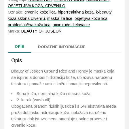
and
OSJETLJIVA KOŽA, CRVENILO
Honey
Oznake:
crvenilo kože lica
,
hiperreaktivna koža
,
k-beauty
,
Glow
koža sklona crvenilu
,
maska za lice
,
osjetljiva koža lica
,
Mask
problematična koža lica
,
umirujuće djelovanje
150
Marka:
BEAUTY OF JOSEON
ml
količina
OPIS
DODATNE INFORMACIJE
Opis
Beauty of Joseon Ground Rice and Honey je maska koja
se ispire, a donosi hidrataciju kože, ublažava narušenu
teksturu i pomaže umiriti kožu i smanjiti nepravilnosti.
Suha koža, normalna koža i masna koža
2. korak (wash off)
Obogaćena prahom rižinih ljuskica i s 5% ekstrakta meda,
pruža dubinsku hidrataciju kože, ublažava narušenu
teksturu dok istovremeno smanjuje upalne procese i
crvenilo kože.