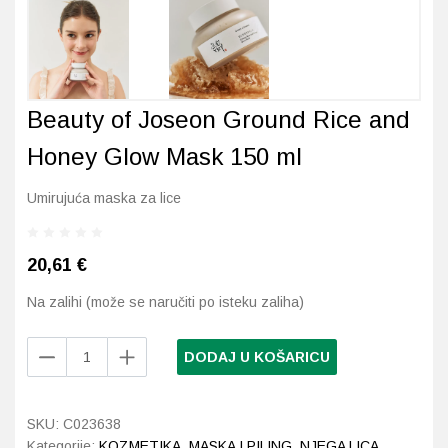
Probava, hemoroidi, pr
Srce i krvne žile, vene
Beauty of Joseon Ground Rice and
Stres, nesanica, opušt
Honey Glow Mask 150 ml
Uho, grlo, nos
Umirujuća maska za lice
Usta, usne, zubi
20,61
€
Na zalihi (može se naručiti po isteku zaliha)
Beauty
DODAJ U KOŠARICU
of
Joseon
Ground
SKU:
C023638
Rice
Kategorije:
KOZMETIKA
,
MASKA I PILING
,
NJEGA LICA
,