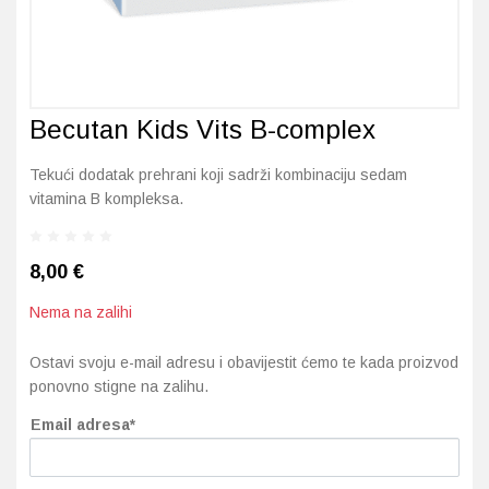
Probava, hemoroidi, pr
Srce i krvne žile, vene
Becutan Kids Vits B-complex
Stres, nesanica, opušt
Tekući dodatak prehrani koji sadrži kombinaciju sedam
vitamina B kompleksa.
Uho, grlo, nos
Usta, usne, zubi
8,00
€
Nema na zalihi
Ostavi svoju e-mail adresu i obavijestit ćemo te kada proizvod
ponovno stigne na zalihu.
Email adresa*