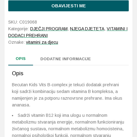
OBAVIJESTI ME
SKU:
C019068
Kategorije:
DJEČJI PROGRAM
,
NJEGA DJETETA
,
VITAMINI I
DODACI PREHRANI
Oznake:
vitamini za djecu
OPIS
DODATNE INFORMACIJE
Opis
Becutan Kids Vits B-complex je tekući dodatak prehrani
koji sadrži kombinaciju sedam vitamina B kompleksa, a
namijenjen je za potporu raznovrsne prehrane. Ima okus
ananasa.
Sadrži vitamin B12 koji ima ulogu u normalnom
metabolizmu stvaranja energije, normalnom funkcioniranju
živčanog sustava, normalnom metabolizmu homocisteina,
normalnoj psihološkoj funkciji, normalnom stvaranju