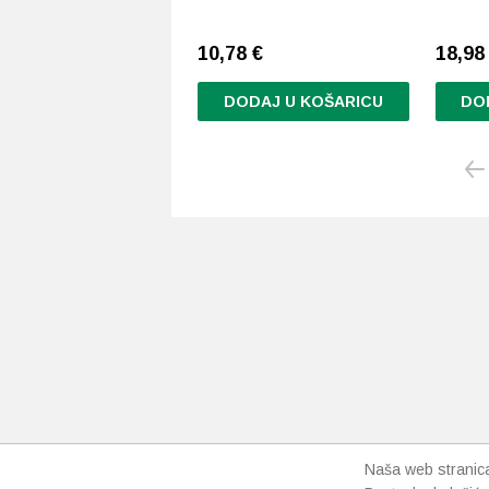
10,78
€
18,9
DODAJ U KOŠARICU
DO
Naša web stranica 