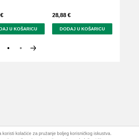
Najniža c
8
€
28,88
€
dana:
12
DAJ U KOŠARICU
DODAJ U KOŠARICU
DODA
koristi kolačiće za pružanje boljeg korisničkog iskustva.