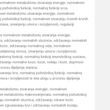
i normalnom metabolizmu stvaranja energije, normalnom
psihološkoj funkciji, normalnoj funkciji srca.
alnom metabolizmu stvaranja energije, normalnom
 psihološkoj funkciji, normalnom stvaranju crvenih krvnih
tava, smanjenju umora i iscrpljenosti, regulaciji
nosi normalnom metabolizmu stvaranja energije,
a, održavanju normalnih sluznica, održavanju normalnih
e kože, održavanju normalnog vida, normalnom
sidativnog stresa, smanjenju umora i iscrpljenosti.
nitivnoj funkciji, normalnoj funkciji imunološkog sustava,
žavanju normalne kose, kosti, noktiju i kože, doprinosi
ocesu dijeljenja stanica.
varanju krvi, normalnoj psihološkoj funkciji, normalnoj
ora i iscrpljenosti te ima ulogu u procesu dijeljenja
 metabolizmu stvaranja energije, normalnom
om metabolizmu makronutrijenata, normalnoj psihološkoj
nju normalnih sluznica, održavanju zdrave kože.
om zgrušavanju krvi i održavanju normalnih kostiju.