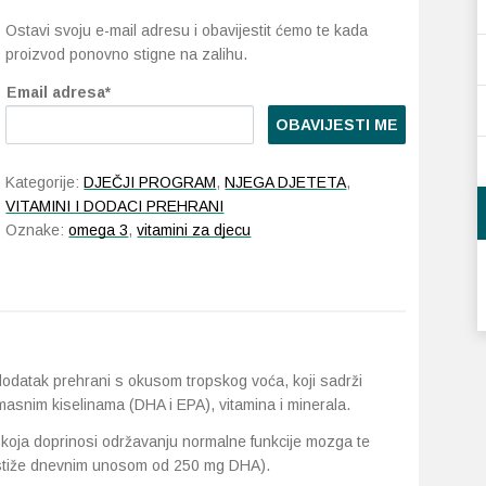
Ostavi svoju e-mail adresu i obavijestit ćemo te kada
proizvod ponovno stigne na zalihu.
Email adresa*
OBAVIJESTI ME
Kategorije:
DJEČJI PROGRAM
,
NJEGA DJETETA
,
VITAMINI I DODACI PREHRANI
Oznake:
omega 3
,
vitamini za djecu
dodatak prehrani s okusom tropskog voća, koji sadrži
masnim kiselinama (DHA i EPA), vitamina i minerala.
koja doprinosi održavanju normalne funkcije mozga te
ostiže dnevnim unosom od 250 mg DHA).