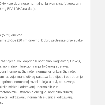
DHA koje doprinose normalnoj funkciji srca (blagotvorni
0 mg EPA i DHA na dan).
.
a (5 ml) dnevno.
jerne žličice (10 ml) dnevno. Dobro protresite prije svake
rast djece, koji doprinosi normalnoj kognitivnoj funkciji,
, normalnom funkcioniranju živčanog sustava,
nji hormona štitnjače i normalnoj funkciji štitnjače.
nom razvoju imunološkog sustava kod djece i potreban je
doprinosi normalnoj razini kalcija u krvi, održavanju
kcije mišića i održavanju normalnih zubi.
metabolizmu stvaranja energije, normalnoj funkciji
unkciji, održavanju normalnih sluznica, održavanju
ti.