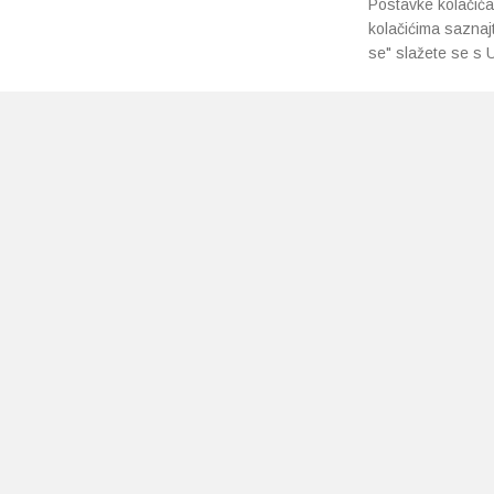
Postavke kolačića
kolačićima saznaj
se" slažete se s U
PRETPLATI SE NA NAŠ NEWSLETTER
Prihvaćam
uvjete poslovanja
*