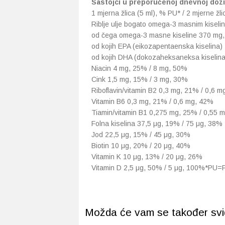
Sastojci u preporučenoj dnevnoj dozi
1 mjerna žlica (5 ml), % PU* / 2 mjerne žl
Riblje ulje bogato omega-3 masnim kiseli
od čega omega-3 masne kiseline 370 mg, 
od kojih EPA (eikozapentaenska kiselina)
od kojih DHA (dokozaheksaneksa kiselina
Niacin 4 mg, 25% / 8 mg, 50%
Cink 1,5 mg, 15% / 3 mg, 30%
Riboflavin/vitamin B2 0,3 mg, 21% / 0,6 
Vitamin B6 0,3 mg, 21% / 0,6 mg, 42%
Tiamin/vitamin B1 0,275 mg, 25% / 0,55 
Folna kiselina 37,5 μg, 19% / 75 μg, 38%
Jod 22,5 μg, 15% / 45 μg, 30%
Biotin 10 μg, 20% / 20 μg, 40%
Vitamin K 10 μg, 13% / 20 μg, 26%
Vitamin D 2,5 μg, 50% / 5 μg, 100%*PU=
Možda će vam se također svidj