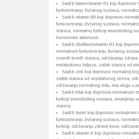
Sadrži tiamin/vitamin B1 koji doprinos
funkcioniranju živčanog sustava, normalnoj 
Sadrži vitamin B6 koji doprinosi norm
funkcioniranju živčanog sustava, normalnoj
stanica, normalnoj funkciji imunološkog sus
hormonske aktivnosti.
Sadrži riboflavin/vitamin B2 koji dopri
normalnom funkcioniranju živčanog sustav
crvenih krvnih stanica, održavanju zdrav
metabolizmu željeza, zaštiti stanica od ok
Sadrži cink koji doprinosi normalnoj kog
zaštiti stanica od oksidativnog stresa, odr
održavanju normalnog vida, ima ulogu u pr
Sadrži folat koji doprinosi normalnom st
funkciji imunološkog sustava, smanjenju um
stanica.
Sadrži biotin koji doprinosi normalnom
funkcioniranju živčanog sustava, normaln
funkciji, održavanju zdrave kose, održava
Sadrži vitamin K koji doprinosi normaln