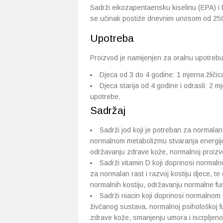
Sadrži eikozapentaensku kiselinu (EPA) i 
se učinak postiže dnevnim unosom od 25
Upotreba
Proizvod je namijenjen za oralnu upotrebu
Djeca od 3 do 4 godine: 1 mjerna žličic
Djeca starija od 4 godine i odrasli: 2 m
upotrebe.
Sadržaj
Sadrži jod koji je potreban za normalan 
normalnom metabolizmu stvaranja energije
održavanju zdrave kože, normalnoj proizvod
Sadrži vitamin D koji doprinosi normal
za normalan rast i razvoj kostiju djece, te 
normalnih kostiju, održavanju normalne fun
Sadrži niacin koji doprinosi normalnom 
živčanog sustava, normalnoj psihološkoj f
zdrave kože, smanjenju umora i iscrpljenos