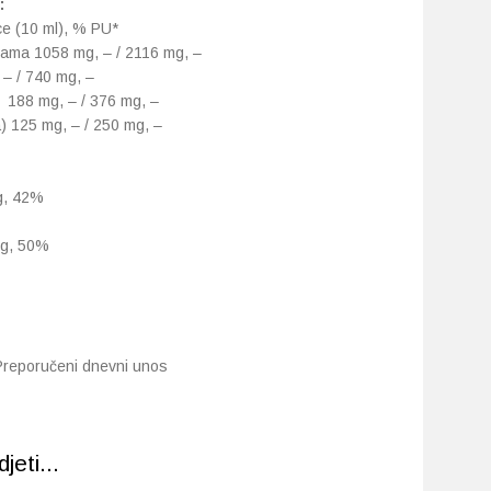
:
ice (10 ml), % PU*
nama 1058 mg, – / 2116 mg, –
– / 740 mg, –
 188 mg, – / 376 mg, –
) 125 mg, – / 250 mg, –
mg, 42%
mg, 50%
Preporučeni dnevni unos
eti...