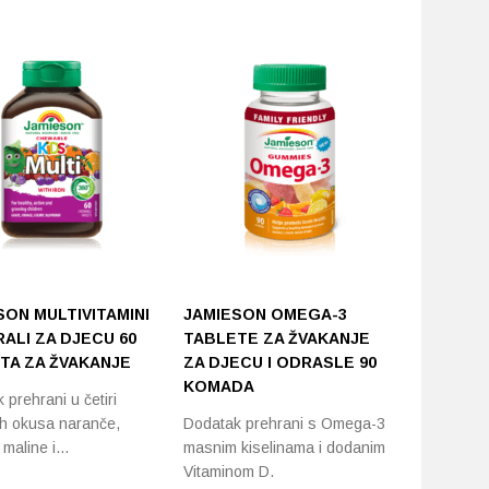
-15%
SON MULTIVITAMINI
JAMIESON OMEGA-3
SALVIT
RALI ZA DJECU 60
TABLETE ZA ŽVAKANJE
OMEGAB
TA ZA ŽVAKANJE
ZA DJECU I ODRASLE 90
MEDVJE
KOMADA
 prehrani u četiri
Ukusni me
ih okusa naranče,
Dodatak prehrani s Omega-3
(DHA), vi
 maline i…
masnim kiselinama i dodanim
Vitaminom D.
10,57
€