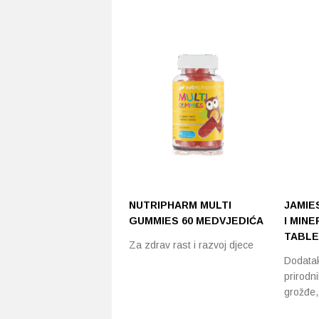
NUTRIPHARM MULTI
JAMIE
GUMMIES 60 MEDVJEDIĆA
I MINE
TABLE
Za zdrav rast i razvoj djece
Dodatak
prirodn
grožđe,