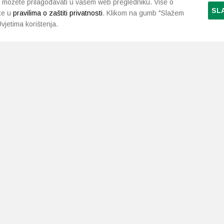
 možete prilagođavati u vašem web pregledniku. Više o
SL
te u
pravilima o zaštiti privatnosti
. Klikom na gumb "Slažem
vjetima korištenja.
LJEKARNE PAVLIĆ
PODRŠKA
NAČI
O nama
Uvjeti i pravila
Gdje smo
Dostava i isporuka
Kontakt
Raskid ugovora