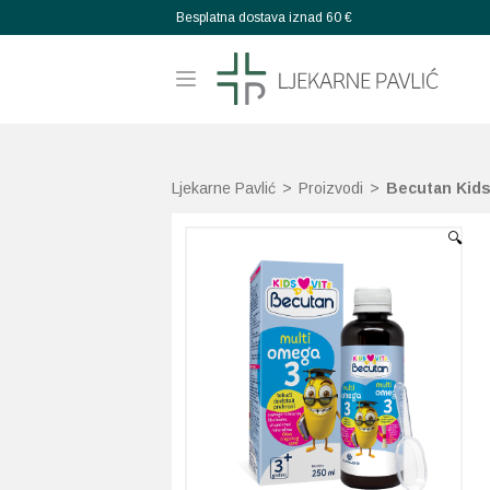
Besplatna dostava iznad 60 €
Ljekarne Pavlić
>
Proizvodi
>
Becutan Kids
🔍