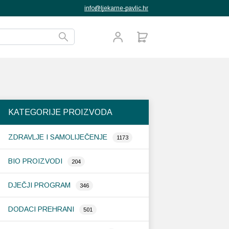
info@ljekarne-pavlic.hr
KATEGORIJE PROIZVODA
ZDRAVLJE I SAMOLIJEČENJE
1173
BIO PROIZVODI
204
DJEČJI PROGRAM
346
DODACI PREHRANI
501