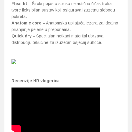
Flexi fit
– Široki pojas u struku i elastična čičak-traka
tvore fleksibilan sustav koji osigurava izuzetnu slobodu
pokreta.
Anatomic core
– Anatomska upijajuća jezgra za idealno
prianjanje pelene u preponama.
Quick dry
– Specijalan netkani materijal ubrzava
distribuciju tekućine za izuzetan osjećaj suhoće.
Recenzije HR vlogerica