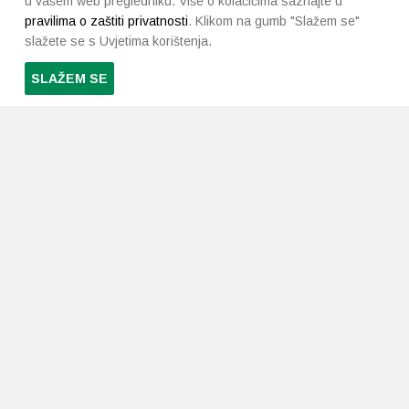
u vašem web pregledniku. Više o kolačićima saznajte u
pravilima o zaštiti privatnosti
. Klikom na gumb "Slažem se"
slažete se s Uvjetima korištenja.
SLAŽEM SE
PRETPLATI SE NA NAŠ NEWSLETTER
Prihvaćam
uvjete poslovanja
*