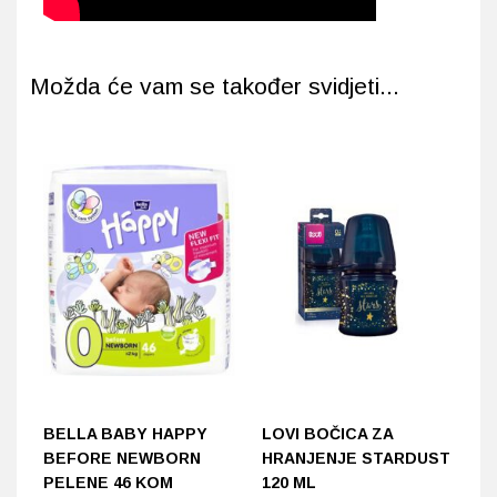
Možda će vam se također svidjeti...
BELLA BABY HAPPY
LOVI BOČICA ZA
L
BEFORE NEWBORN
HRANJENJE STARDUST
H
PELENE 46 KOM
120 ML
1