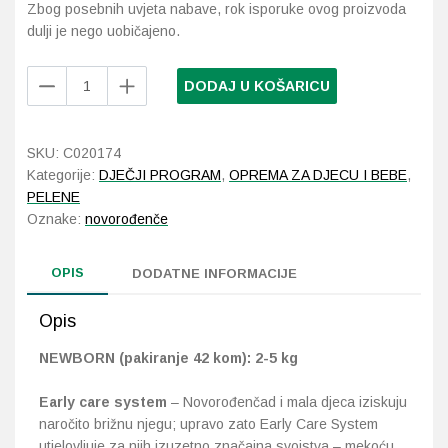
Zbog posebnih uvjeta nabave, rok isporuke ovog proizvoda
dulji je nego uobičajeno.
Probava, hemoroidi, pr
Bella
DODAJ U KOŠARICU
Srce i krvne žile, vene
Baby
Happy
Newborn
Stres, nesanica, opušt
SKU:
C020174
pelene
Kategorije:
DJEČJI PROGRAM
,
OPREMA ZA DJECU I BEBE
,
42
Uho, grlo, nos
PELENE
kom
Oznake:
novorođenče
količina
Usta, usne, zubi
OPIS
DODATNE INFORMACIJE
Opis
NEWBORN (pakiranje 42 kom): 2-5 kg
Early care system
– Novorođenčad i mala djeca iziskuju
naročito brižnu njegu; upravo zato Early Care System
utjelovljuje za njih izuzetno značajna svojstva – mekoću,