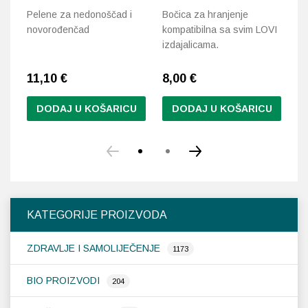
Pelene za nedonoščad i
Bočica za hranjenje
Bo
novorođenčad
kompatibilna sa svim LOVI
ko
izdajalicama.
iz
11,10
€
8,00
€
6
DODAJ U KOŠARICU
DODAJ U KOŠARICU
KATEGORIJE PROIZVODA
ZDRAVLJE I SAMOLIJEČENJE
1173
BIO PROIZVODI
204