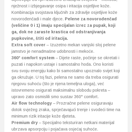
nježnost i izbjegavanje osipa i iritacija osjetljive kože.
Kombinacija svojstava ključnih za zdravlje osjetljive kože
novorođenčadi i male djece.
Pelene za novorođenčad
(veličine 0 i 1) imaju specijalan izrez za pupak, koji
ga, dok ne zaraste krastica od odstranjivanja
pupkovine, štiti od iritacija.
Extra soft cover
– Izuzetno mekan vanjski sloj pelene
jamstvo je nenadmašne udobnosti i mekoće.
360° comfort system
– Dijete raste, počinje se okretati i
puzati i napokon ustaje i samostalno hoda. Ono koristi
svu svoju energiju kako bi samostalno upoznalo svijet koji
ga okružuje. U toj fazi, pelena ne samo da treba osigurati
njegovu suhoću (što je njena temeljna uloga), već
istovremeno osigurati maksimalnu slobodu pokreta –
upravo zato osmislili smo sustav 360° comfort.
Air flow technology
– Prozračne pelene osiguravaju
dotok svježeg zraka, sprječavajući trenje i svodeći time na
minimum rizik iritacije kože djeteta.
Premium dry
– Specijalno teksturiran netkani materijal
ubrzava apsorpciju i pojačava osjećaj suhoće.