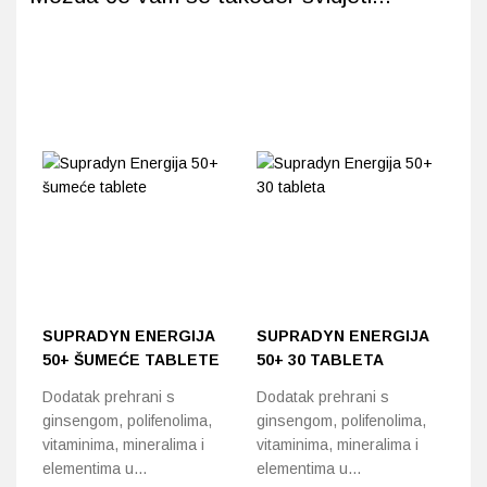
SUPRADYN ENERGIJA
SUPRADYN ENERGIJA
B
50+ ŠUMEĆE TABLETE
50+ 30 TABLETA
F
Dodatak prehrani s
Dodatak prehrani s
Ol
ginsengom, polifenolima,
ginsengom, polifenolima,
sv
vitaminima, mineralima i
vitaminima, mineralima i
elementima u…
elementima u…
1