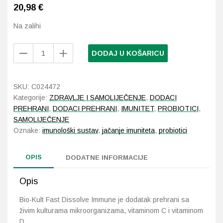
20,98
€
Probava, hemoroidi, pr
Na zalihi
Srce i krvne žile, vene
Bio-
DODAJ U KOŠARICU
Kult
Fast
Stres, nesanica, opušt
Dissolve
SKU:
C024472
Immune
Uho, grlo, nos
Kategorije:
ZDRAVLJE I SAMOLIJEČENJE
,
DODACI
30
PREHRANI
,
DODACI PREHRANI
,
IMUNITET
,
PROBIOTICI
,
vrećica
Usta, usne, zubi
SAMOLIJEČENJE
količina
Oznake:
imunološki sustav
,
jačanje imuniteta
,
probiotici
OPIS
DODATNE INFORMACIJE
Opis
Bio-Kult Fast Dissolve Immune je dodatak prehrani sa
živim kulturama mikroorganizama, vitaminom C i vitaminom
D