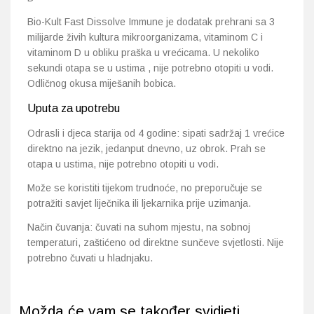
Bio-Kult Fast Dissolve Immune je dodatak prehrani sa 3
milijarde živih kultura mikroorganizama, vitaminom C i
vitaminom D u obliku praška u vrećicama. U nekoliko
sekundi otapa se u ustima , nije potrebno otopiti u vodi.
Odličnog okusa miješanih bobica.
Uputa za upotrebu
Odrasli i djeca starija od 4 godine: sipati sadržaj 1 vrećice
direktno na jezik, jedanput dnevno, uz obrok. Prah se
otapa u ustima, nije potrebno otopiti u vodi.
Može se koristiti tijekom trudnoće, no preporučuje se
potražiti savjet liječnika ili ljekarnika prije uzimanja.
Način čuvanja: čuvati na suhom mjestu, na sobnoj
temperaturi, zaštićeno od direktne sunčeve svjetlosti. Nije
potrebno čuvati u hladnjaku.
Možda će vam se također svidjeti...