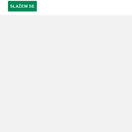
SLAŽEM SE
PRETPLATI SE NA NAŠ NEWSLETTER
Prihvaćam
uvjete poslovanja
*
LJEKARNE PAVLIĆ
PODRŠKA