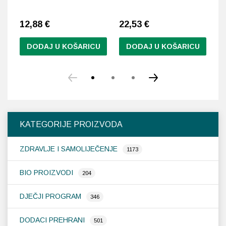
Na
12,88
€
22,53
€
30
DODAJ U KOŠARICU
DODAJ U KOŠARICU
KATEGORIJE PROIZVODA
ZDRAVLJE I SAMOLIJEČENJE
1173
BIO PROIZVODI
204
DJEČJI PROGRAM
346
DODACI PREHRANI
501