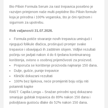
Bio-Pilixin Formula Serum za rast trepavica posebno je
razvijen primjenom naše multi-peptidne Bio-Pilixin formule
koja je prirodna i 100% veganska, što je čini nježnom i
sigurnom za upotrebu.
Rok valjanosti 31.07.2026.
Formula potiče stvaranje novih trepavica umirujući i
njegujući folikule dlačica, proširujući promjer svake
trepavice i obavijajući ih zaštitnim slojem. Vidljivi rezultati
počinju se javljati nakon 4 do 6 tjedana kontinuiranog
korištenja, ovisno o osobnoj prijemčivosti za proizvod.
Preporuča se korištenje proizvoda najmanje 150 dana.
Dulje, gušće, punije trepavice
Klinički dokazani rezultati
100% bez lijekova, neće promijeniti boju očiju niti
potamniti kapke
RAST: Capilia Longa – Snažan prirodni spoj dokazano
smanjuje gubitak trepavica do 89% nakon 150 dana i
poboljšava gustoću dlake do 52% nakon 150 dana.