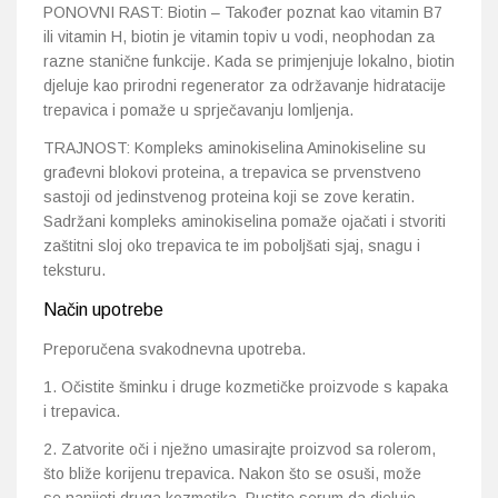
PONOVNI RAST: Biotin – Također poznat kao vitamin B7
ili vitamin H, biotin je vitamin topiv u vodi, neophodan za
razne stanične funkcije. Kada se primjenjuje lokalno, biotin
djeluje kao prirodni regenerator za održavanje hidratacije
trepavica i pomaže u sprječavanju lomljenja.
TRAJNOST: Kompleks aminokiselina Aminokiseline su
građevni blokovi proteina, a trepavica se prvenstveno
sastoji od jedinstvenog proteina koji se zove keratin.
Sadržani kompleks aminokiselina pomaže ojačati i stvoriti
zaštitni sloj oko trepavica te im poboljšati sjaj, snagu i
teksturu.
Način upotrebe
Preporučena svakodnevna upotreba.
1. Očistite šminku i druge kozmetičke proizvode s kapaka
i trepavica.
2. Zatvorite oči i nježno umasirajte proizvod sa rolerom,
što bliže korijenu trepavica. Nakon što se osuši, može