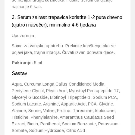
se nanijeti druga kozmetika. Pustite serum da djeluje
najmanje 6 sati.
3. Serum za rast trepavica koristite 1-2 puta dnevno
(ujutro i navečer), minimalno 4-6 tjedana
Upozorenja
Samo za vanjsku upotrebu. Prekinite korištenje ako se
pojavi jaka, trajna iritacija. Čuvati izvan dohvata djece.
Pakiranje:
5 ml
Sastav
Aqua, Curcuma Longa Callus Conditioned Media,
Pentylene Glycol, Phytic Acid, Myristoyl Pentapeptide-17,
Glyceryl Glucoside, Biotinoyl Tripeptide-1, Sodium PCA,
Sodium Lactate, Arginine, Aspartic Acid, PCA, Glycine,
Alanine, Serine, Valine, Proline, Threonine, Isoleucine,
Histidine, Phenylalanine, Amaranthus Caudatus Seed
Extract, Biotin, Panthenol, Sodium Benzoate, Potassium
Sorbate, Sodium Hydroxide, Citric Acid