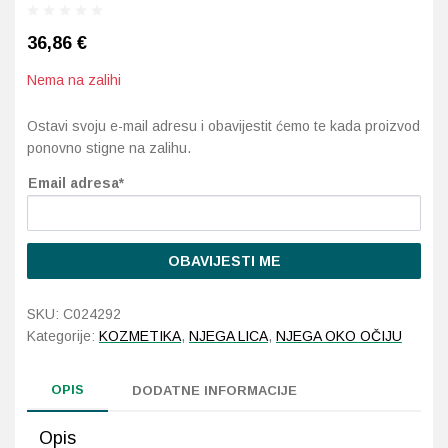
36,86
€
Probava, hemoroidi, pr
Nema na zalihi
Srce i krvne žile, vene
Ostavi svoju e-mail adresu i obavijestit ćemo te kada proizvod
Stres, nesanica, opušt
ponovno stigne na zalihu.
Email adresa*
Uho, grlo, nos
Usta, usne, zubi
OBAVIJESTI ME
SKU:
C024292
Kategorije:
KOZMETIKA
,
NJEGA LICA
,
NJEGA OKO OČIJU
OPIS
DODATNE INFORMACIJE
Opis