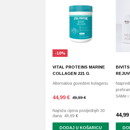
-10%
VITAL PROTEINS MARINE
BIVITS
COLLAGEN 221 G
REJUV
Alternativa goveđem kolagenu
Napredn
prehran
SAMe i
44,99
€
49,99 €
Najniža cijena posljednjih 30
44,9
dana:
49,99
€
DODAJ U KOŠARICU
DO