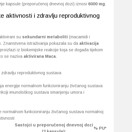
ije kapsule (preporučenoj dnevnoj dozi) iznosi
6000 mg
.
e aktivnosti i zdravlju reproduktivnog
ktivirani su
sekundarni metaboliti
(macamidi i
cu. Znanstvena istraživanja pokazala su da
aktivacija
roizlazi iz biokemijske reakcije koja se događa tijekom
ato se naziva
aktivirana Maca
.
i zdravlju reproduktivnog sustava
ja energije normalnom funkcioniranju živčanog sustava
unkciji imunološkog sustava smanjenju umora i
e normalnom funkcioniranju živčanog sustava normalnoj
ktivnosti
Sastojci u preporučenoj dnevnoj dozi
% PU*
(2 kapsule):