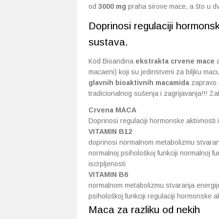
od
3000 mg
praha sirove mace, a što u dv
Doprinosi regulaciji hormonsk
sustava.
Kod Bioandina
ekstrakta crvene mace
a
macaeni) koji su jedinstveni za biljku ma
glavnih bioaktivnih macamida
zapravo p
tradicionalnog sušenja i zagrijavanja!!! Z
Crvena MACA
Doprinosi regulaciji hormonske aktivnosti 
VITAMIN B12
doprinosi normalnom metabolizmu stvaran
normalnoj psihološkoj funkciji normalnoj f
iscrpljenosti
VITAMIN B6
normalnom metabolizmu stvaranja energij
psihološkoj funkciji regulaciji hormonske a
Maca za razliku od nekih