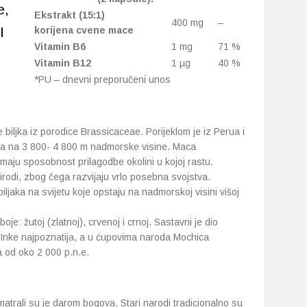
e,
Ekstrakt (15:1)
400 mg
–
I
korijena cvene mace
Vitamin B6
1 mg
71 %
Vitamin B12
1 µg
40 %
*PU – dnevni preporučeni unos
e biljka iz porodice Brassicaceae. Porijeklom je iz Perua i
ma na 3 800- 4 800 m nadmorske visine. Maca
imaju sposobnost prilagodbe okolini u kojoj rastu.
irodi, zbog čega razvijaju vrlo posebna svojstva.
ljaka na svijetu koje opstaju na nadmorskoj visini višoj
oje: žutoj (zlatnoj), crvenoj i crnoj. Sastavni je dio
u Inke najpoznatija, a u ćupovima naroda Mochica
 od oko 2 000 p.n.e.
smatrali su je darom bogova. Stari narodi tradicionalno su