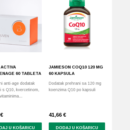
 ACTIVA
JAMIESON COQ10 120 MG
OMNI BI
ENAGE 60 TABLETA
60 KAPSULA
VREĆIC
i anti-age dodatak
Dodatak prehrani sa 120 mg
Doprinosi 
i s Q10, kvercetinom,
koenzima Q10 po kapsuli
mišića i 
 vitaminima…
smanjenj
9
€
41,66
€
41,49
€
DAJ U KOŠARICU
DODAJ U KOŠARICU
DODA