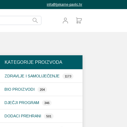
info@ljekarne-pavlic.hr
KATEGORIJE PROIZVODA
ZDRAVLJE I SAMOLIJEČENJE
1173
BIO PROIZVODI
204
DJEČJI PROGRAM
346
DODACI PREHRANI
501