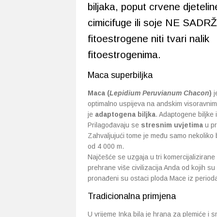
biljaka, poput crvene djetelin
cimicifuge ili soje NE SADRŽ
fitoestrogene niti tvari nalik
fitoestrogenima.
Maca superbiljka
Maca (
Lepidium Peruvianum Chacon
)
j
optimalno uspijeva na andskim visoravni
je
adaptogena biljka
. Adaptogene biljke 
Prilagođavaju se
stresnim uvjetima
u pr
Zahvaljujući tome je među samo nekoliko bi
od 4 000 m.
Najčešće se uzgaja u tri komercijalizirane b
prehrane više civilizacija Anda od kojih s
pronađeni su ostaci ploda Mace iz perioda
Tradicionalna primjena
U vrijeme Inka bila je hrana za plemiće i 