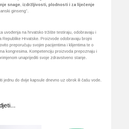
nje snage
,
izdržljivosti, plodnosti i za liječenje
anski ginseng”.
 uvođenja na hrvatsko tržište testiraju, odobravaju i
ona Republike Hrvatske. Proizvode odobravaju brojni
redovito preporučuju svojim pacijentima i klijentima te o
e na kongresima. Kompetenciju proizvoda prepoznaju i
 primjenom unaprijediti svoje zdravstveno stanje.
ti jednu do dvije kapsule dnevno uz obrok ili čašu vode.
eti...