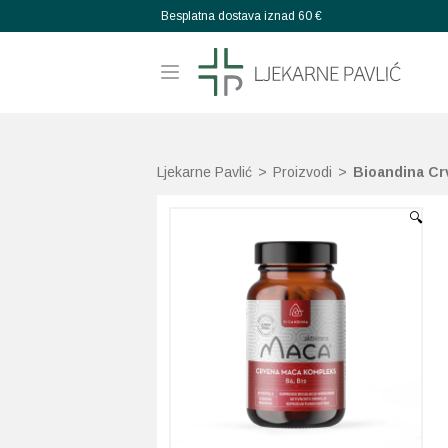
Besplatna dostava iznad 60 €
Ljekarne Pavlić
>
Proizvodi
>
Bioandina Cr
🔍