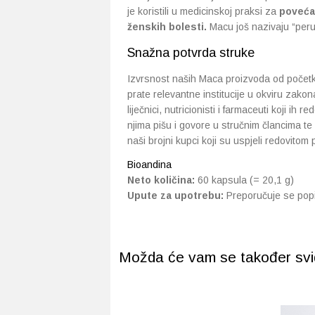
je koristili u medicinskoj praksi za
poveća
ženskih bolesti.
Macu još nazivaju “peru
Snažna potvrda struke
Izvrsnost naših Maca proizvoda od početka
prate relevantne institucije u okviru zak
liječnici, nutricionisti i farmaceuti koji ih 
njima pišu i govore u stručnim člancima t
naši brojni kupci koji su uspjeli redovitom
Bioandina
Neto količina:
60 kapsula (= 20,1 g)
Upute za upotrebu:
Preporučuje se popi
Možda će vam se također svidj