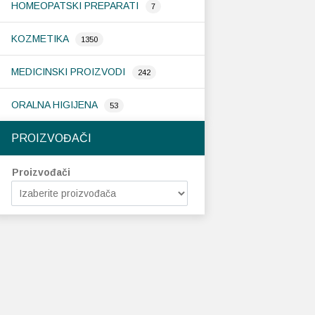
HOMEOPATSKI PREPARATI
7
KOZMETIKA
1350
MEDICINSKI PROIZVODI
242
ORALNA HIGIJENA
53
PROIZVOĐAČI
Proizvođači