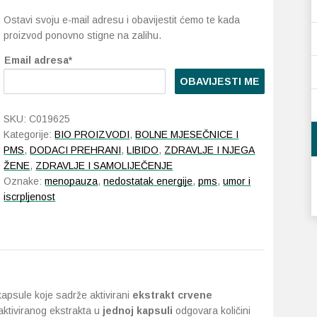
Ostavi svoju e-mail adresu i obavijestit ćemo te kada
proizvod ponovno stigne na zalihu.
Email adresa*
OBAVIJESTI ME
SKU:
C019625
Kategorije:
BIO PROIZVODI
,
BOLNE MJESEČNICE I
PMS
,
DODACI PREHRANI
,
LIBIDO
,
ZDRAVLJE I NJEGA
ŽENE
,
ZDRAVLJE I SAMOLIJEČENJE
Oznake:
menopauza
,
nedostatak energije
,
pms
,
umor i
iscrpljenost
kapsule koje sadrže aktivirani
ekstrakt crvene
 aktiviranog ekstrakta u
jednoj kapsuli
odgovara količini