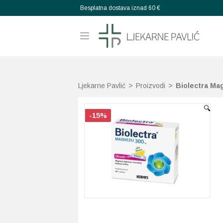
Besplatna dostava iznad 60 €
Ljekarne Pavlić
>
Proizvodi
>
Biolectra Ma
🔍
-15%