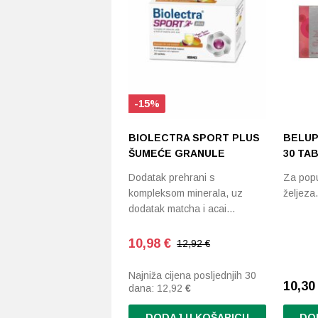
-15%
BIOLECTRA SPORT PLUS
BELUP
ŠUMEĆE GRANULE
30 TA
Dodatak prehrani s
Za popu
kompleksom minerala, uz
željeza.
dodatak matcha i acai…
10,98
€
12,92 €
Najniža cijena posljednjih 30
10,3
dana:
12,92
€
DODAJ U KOŠARICU
DO