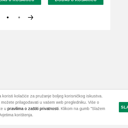
Ovaj
proizvod
ima
više
varijanti.
Opcije
se
mogu
odabrati
na
stranici
proizvoda
koristi kolačiće za pružanje boljeg korisničkog iskustva.
 možete prilagođavati u vašem web pregledniku. Više o
SL
te u
pravilima o zaštiti privatnosti
. Klikom na gumb "Slažem
vjetima korištenja.