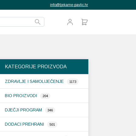
info@ljekarne-pavlic.hr
KATEGORIJE PROIZVODA
ZDRAVLJE I SAMOLIJEČENJE
1173
BIO PROIZVODI
204
DJEČJI PROGRAM
346
DODACI PREHRANI
501