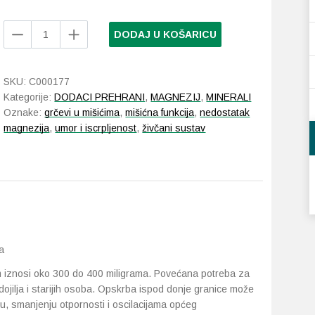
Biolectra
DODAJ U KOŠARICU
Magnezij
300
mg
SKU:
C000177
Direkt
Kategorije:
DODACI PREHRANI
,
MAGNEZIJ
,
MINERALI
Limun
Oznake:
grčevi u mišićima
,
mišićna funkcija
,
nedostatak
količina
magnezija
,
umor i iscrpljenost
,
živčani sustav
a
iznosi oko 300 do 400 miligrama. Povećana potreba za
dojilja i starijih osoba. Opskrba ispod donje granice može
su, smanjenju otpornosti i oscilacijama općeg