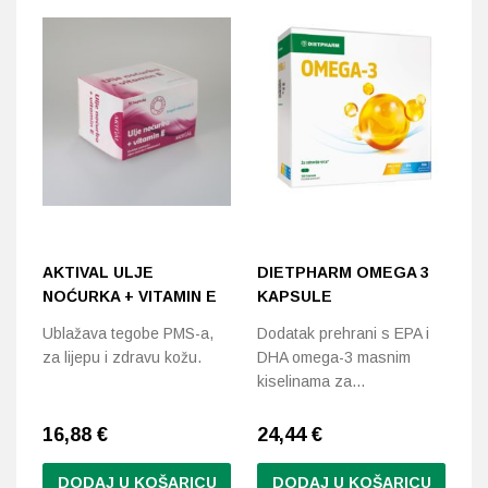
AKTIVAL ULJE
DIETPHARM OMEGA 3
S
NOĆURKA + VITAMIN E
KAPSULE
E
K
Ublažava tegobe PMS-a,
Dodatak prehrani s EPA i
za lijepu i zdravu kožu.
DHA omega-3 masnim
Za
kiselinama za…
sv
16,88
€
24,44
€
4
DODAJ U KOŠARICU
DODAJ U KOŠARICU