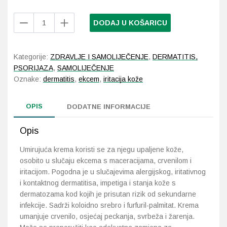
Bionike
DODAJ U KOŠARICU
Probava, hemoroidi, pr
Triderm
Lenil
Srce i krvne žile, vene
AG
Kategorije:
ZDRAVLJE I SAMOLIJEČENJE
,
DERMATITIS,
krema
PSORIJAZA
,
SAMOLIJEČENJE
Stres, nesanica, opušt
za
Oznake:
dermatitis
,
ekcem
,
iritacija kože
dermatitis
30
Uho, grlo, nos
OPIS
ml
DODATNE INFORMACIJE
količina
Usta, usne, zubi
Opis
Umirujuća krema koristi se za njegu upaljene kože,
osobito u slučaju ekcema s maceracijama, crvenilom i
iritacijom. Pogodna je u slučajevima alergijskog, iritativnog
i kontaktnog dermatitisa, impetiga i stanja kože s
dermatozama kod kojih je prisutan rizik od sekundarne
infekcije. Sadrži koloidno srebro i furfuril-palmitat. Krema
umanjuje crvenilo, osjećaj peckanja, svrbeža i žarenja.