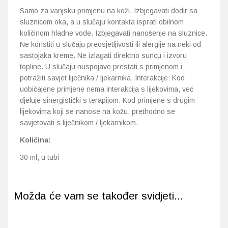
Samo za vanjsku primjenu na koži. Izbjegavati dodir sa
sluznicom oka, a u slučaju kontakta isprati obilnom
količinom hladne vode. Izbjegavati nanošenje na sluznice.
Ne koristiti u slučaju preosjetljivosti ili alergije na neki od
sastojaka kreme. Ne izlagati direktno suncu i izvoru
topline. U slučaju nuspojave prestati s primjenom i
potražiti savjet liječnika / ljekarnika. Interakcije: Kod
uobičajene primjene nema interakcija s lijekovima, već
djeluje sinergistički s terapijom. Kod primjene s drugim
lijekovima koji se nanose na kožu, prethodno se
savjetovati s liječnikom / ljekarnikom.
Količina:
30 ml, u tubi
Možda će vam se također svidjeti...