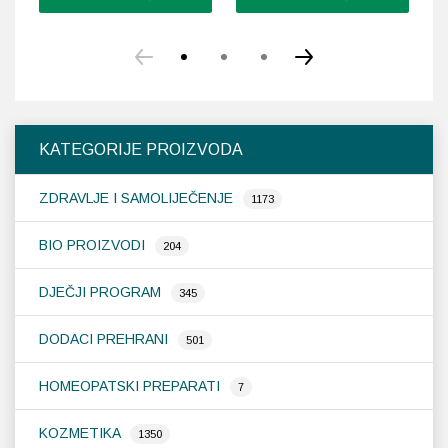
Ov
pr
im
vi
var
Op
KATEGORIJE PROIZVODA
se
m
ZDRAVLJE I SAMOLIJEČENJE
od
1173
na
st
BIO PROIZVODI
204
pr
DJEČJI PROGRAM
345
DODACI PREHRANI
501
HOMEOPATSKI PREPARATI
7
KOZMETIKA
1350