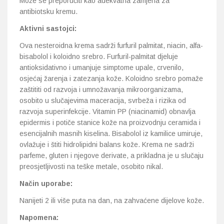
Može se preporučiti kao adekvatna zamjena za
antibiotsku kremu.
Aktivni sastojci:
Ova nesteroidna krema sadrži furfuril palmitat, niacin, alfa-
bisabolol i koloidno srebro. Furfuril-palmitat djeluje
antioksidativno i umanjuje simptome upale, crvenilo,
osjećaj žarenja i zatezanja kože. Koloidno srebro pomaže
zaštititi od razvoja i umnožavanja mikroorganizama,
osobito u slučajevima maceracija, svrbeža i rizika od
razvoja superinfekcije. Vitamin PP (niacinamid) obnavlja
epidermis i potiče stanice kože na proizvodnju ceramida i
esencijalnih masnih kiselina. Bisabolol iz kamilice umiruje,
ovlažuje i štiti hidrolipidni balans kože. Krema ne sadrži
parfeme, gluten i njegove derivate, a prikladna je u slučaju
preosjetljivosti na teške metale, osobito nikal.
Način uporabe:
Nanijeti 2 ili više puta na dan, na zahvaćene dijelove kože.
Napomena: