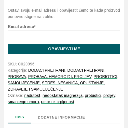
Ostavi svoju e-mail adresu i obavijestit ćemo te kada proizvod
Probava, hemoroidi, pr
ponovno stigne na zalihu.
Email adresa*
Srce i krvne žile, vene
Stres, nesanica, opušt
OBAVIJESTI ME
Uho, grlo, nos
SKU:
C020996
Usta, usne, zubi
Kategorije:
DODACI PREHRANI
,
DODACI PREHRANI
,
PROBAVA
,
PROBAVA, HEMOROIDI, PROLJEV
,
PROBIOTICI
,
SAMOLIJEČENJE
,
STRES, NESANICA, OPUŠTANJE
,
ZDRAVLJE I SAMOLIJEČENJE
Oznake:
nadutost
,
nedostatak magnezija
,
probiotici
,
proljev
,
smanjenje umora
,
umor i iscrpljenost
OPIS
DODATNE INFORMACIJE