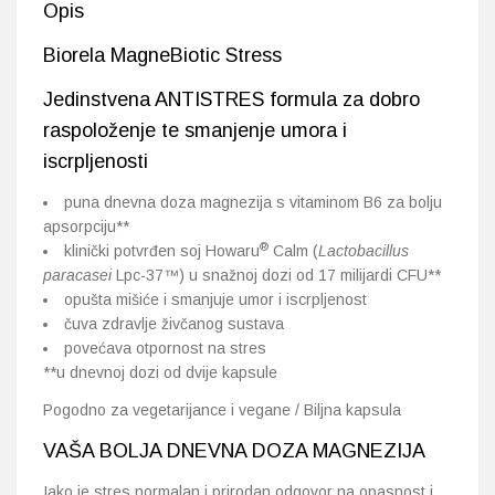
Opis
Biorela MagneBiotic Stress
Jedinstvena ANTISTRES formula za dobro
raspoloženje te smanjenje umora i
iscrpljenosti
puna dnevna doza magnezija s vitaminom B6 za bolju
apsorpciju**
®
klinički potvrđen soj Howaru
Calm (
Lactobacillus
paracasei
Lpc-37™) u snažnoj dozi od 17 milijardi CFU**
opušta mišiće i smanjuje umor i iscrpljenost
čuva zdravlje živčanog sustava
povećava otpornost na stres
**u dnevnoj dozi od dvije kapsule
Pogodno za vegetarijance i vegane / Biljna kapsula
VAŠA BOLJA DNEVNA DOZA MAGNEZIJA
Iako je stres normalan i prirodan odgovor na opasnost i