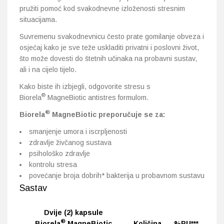
pružiti pomoć kod svakodnevne izloženosti stresnim
situacijama.
Suvremenu svakodnevnicu često prate gomilanje obveza i
osjećaj kako je sve teže uskladiti privatni i poslovni život,
što može dovesti do štetnih učinaka na probavni sustav,
ali i na cijelo tijelo.
Kako biste ih izbjegli, odgovorite stresu s
®
Biorela
MagneBiotic antistres formulom.
®
Biorela
MagneBiotic preporučuje se za:
smanjenje umora i iscrpljenosti
zdravlje živčanog sustava
psihološko zdravlje
kontrolu stresa
povećanje broja dobrih* bakterija u probavnom sustavu
Sastav
Dvije (2) kapsule
®
Biorela
MagneBiotic
Količina
%PU***