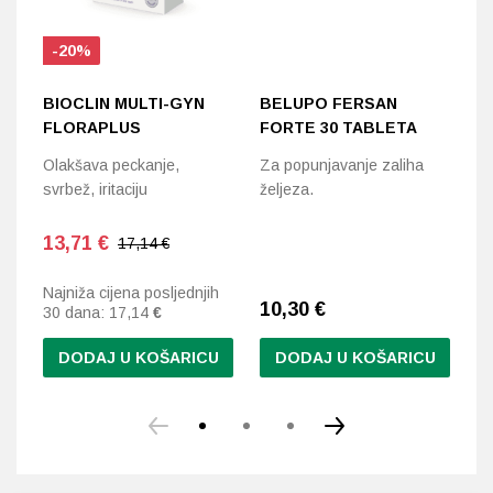
-20%
BIOCLIN MULTI-GYN
BELUPO FERSAN
D
FLORAPLUS
FORTE 30 TABLETA
C
Olakšava peckanje,
Za popunjavanje zaliha
Vi
svrbež, iritaciju
željeza.
do
k
en
13,71
€
17,14 €
Najniža cijena posljednjih
10,30
€
1
30 dana:
17,14
€
DODAJ U KOŠARICU
DODAJ U KOŠARICU
Ov
pr
im
vi
var