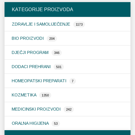
Op
KATEGORIJE PROIZVODA
se
m
ZDRAVLJE I SAMOLIJEČENJE
od
1173
na
st
BIO PROIZVODI
204
pr
DJEČJI PROGRAM
346
DODACI PREHRANI
501
HOMEOPATSKI PREPARATI
7
KOZMETIKA
1350
MEDICINSKI PROIZVODI
242
ORALNA HIGIJENA
53