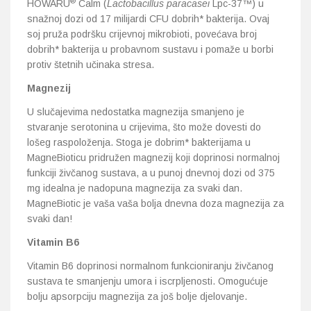
®
HOWARU
Calm (
Lactobacillus paracasei
Lpc-37™) u
snažnoj dozi od 17 milijardi CFU dobrih* bakterija. Ovaj
soj pruža podršku crijevnoj mikrobioti, povećava broj
dobrih* bakterija u probavnom sustavu i pomaže u borbi
protiv štetnih učinaka stresa.
Magnezij
U slučajevima nedostatka magnezija smanjeno je
stvaranje serotonina u crijevima, što može dovesti do
lošeg raspoloženja. Stoga je dobrim* bakterijama u
MagneBioticu pridružen magnezij koji doprinosi normalnoj
funkciji živčanog sustava, a u punoj dnevnoj dozi od 375
mg idealna je nadopuna magnezija za svaki dan.
MagneBiotic je vaša vaša bolja dnevna doza magnezija za
svaki dan!
Vitamin B6
Vitamin B6 doprinosi normalnom funkcioniranju živčanog
sustava te smanjenju umora i iscrpljenosti. Omogućuje
bolju apsorpciju magnezija za još bolje djelovanje.