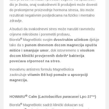
dio je života, onaj svakodnevni ili produljeni može dovesti
do prekomjerne proizvodnje hormona stresa, što može
rezultirati negativnim posljedicama na fizičko i mentalno
zdravlje.
A budući da svakodnevni stres može narušiti ravnotežu
crijevne mikrobiote i poremetiti probavu,
®
Biorela
MagneBiotic svojim
dvostrukim učinkom
djeluje
tako da s
punom dnevnom dozom magnezija opušta
mišiće i smanjuje umor
, dok istovremeno s
visokom
dozom klinički provjerenih dobrih* bakterija
povećava otpornost na stres
.
Inovativnu antistres formulu MagneBiotica
zaokružuje
vitamin B6 koji pomaže u apsorpciji
magnezija.
®
HOWARU
Calm (
Lactobacillus paracasei
Lpc-37™)
®
Biorela
MagneBiotic sadrži klinički dokazan soj