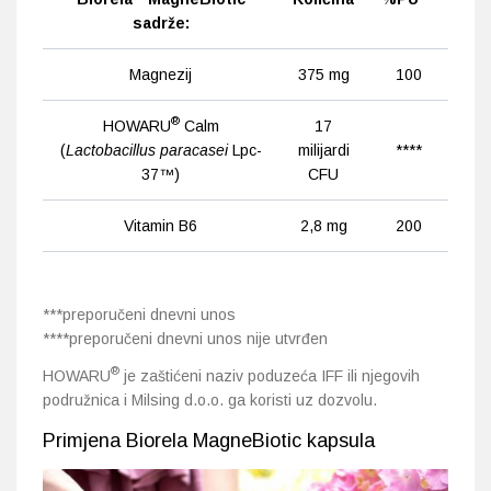
sadrže:
Magnezij
375 mg
100
®
HOWARU
Calm
17
(
Lactobacillus paracasei
Lpc-
milijardi
****
37™)
CFU
Vitamin B6
2,8 mg
200
***preporučeni dnevni unos
****preporučeni dnevni unos nije utvrđen
®
HOWARU
je zaštićeni naziv poduzeća IFF ili njegovih
podružnica i Milsing d.o.o. ga koristi uz dozvolu.
Primjena Biorela MagneBiotic kapsula