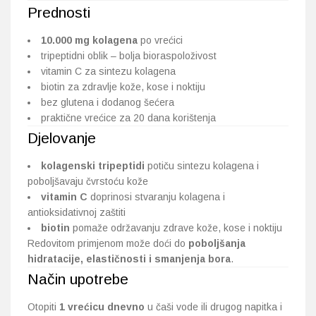
Prednosti
10.000 mg kolagena
po vrećici
tripeptidni oblik – bolja bioraspoloživost
vitamin C za sintezu kolagena
biotin za zdravlje kože, kose i noktiju
bez glutena i dodanog šećera
praktične vrećice za 20 dana korištenja
Djelovanje
kolagenski tripeptidi
potiču sintezu kolagena i
poboljšavaju čvrstoću kože
vitamin C
doprinosi stvaranju kolagena i
antioksidativnoj zaštiti
biotin
pomaže održavanju zdrave kože, kose i noktiju
Redovitom primjenom može doći do
poboljšanja
hidratacije, elastičnosti i smanjenja bora
.
Način upotrebe
Otopiti
1 vrećicu dnevno
u čaši vode ili drugog napitka i