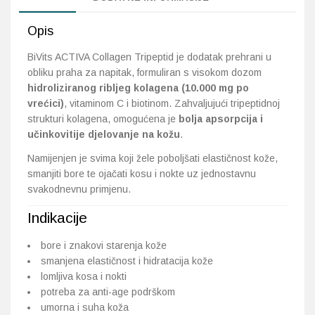
Opis
BiVits ACTIVA Collagen Tripeptid je dodatak prehrani u
obliku praha za napitak, formuliran s visokom dozom
hidroliziranog ribljeg kolagena (10.000 mg po
vrećici)
, vitaminom C i biotinom. Zahvaljujući tripeptidnoj
strukturi kolagena, omogućena je
bolja apsorpcija i
učinkovitije djelovanje na kožu
.
Namijenjen je svima koji žele poboljšati elastičnost kože,
smanjiti bore te ojačati kosu i nokte uz jednostavnu
svakodnevnu primjenu.
Indikacije
bore i znakovi starenja kože
smanjena elastičnost i hidratacija kože
lomljiva kosa i nokti
potreba za anti-age podrškom
umorna i suha koža