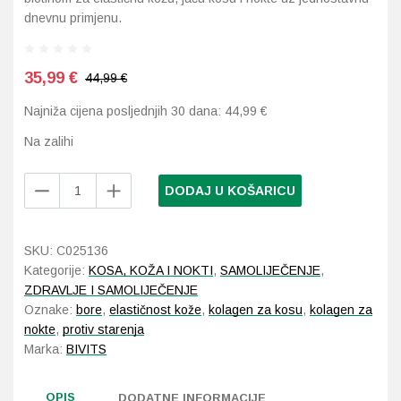
dnevnu primjenu.
Probava, hemoroidi, pr
35,99
€
44,99 €
Srce i krvne žile, vene
Najniža cijena posljednjih 30 dana:
44,99
€
Stres, nesanica, opušt
Na zalihi
Uho, grlo, nos
BiVits
DODAJ U KOŠARICU
ACTIVA
Usta, usne, zubi
Collagen
Tripeptid
SKU:
C025136
20
Kategorije:
KOSA, KOŽA I NOKTI
,
SAMOLIJEČENJE
,
vrećica
ZDRAVLJE I SAMOLIJEČENJE
količina
Oznake:
bore
,
elastičnost kože
,
kolagen za kosu
,
kolagen za
nokte
,
protiv starenja
Marka:
BIVITS
OPIS
DODATNE INFORMACIJE