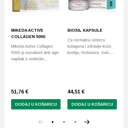
MIKEDA ACTIVE
BIOSIL KAPSULE
H
COLLAGEN 5000
C
Za normalnu sintezu
B
Mikeda Active Collagen
kolagena i zdravlje kože,
D
5000 je inovativni anti-age
kostiju, hrskavice, zubi,…
5
napitak s vodećim…
Je
pr
hr
51,76
€
44,51
€
3
DODAJ U KOŠARICU
DODAJ U KOŠARICU