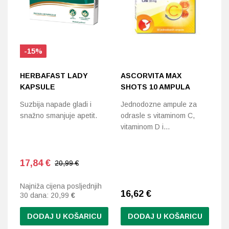
-15%
HERBAFAST LADY
ASCORVITA MAX
D
KAPSULE
SHOTS 10 AMPULA
C
K
Suzbija napade gladi i
Jednodozne ampule za
snažno smanjuje apetit.
odrasle s vitaminom C,
Do
vitaminom D i…
m
17,84
€
20,99 €
Najniža cijena posljednjih
16,62
€
1
30 dana:
20,99
€
DODAJ U KOŠARICU
DODAJ U KOŠARICU