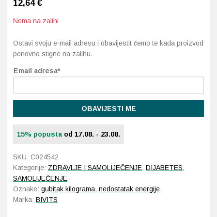
12,64
€
Nema na zalihi
Probava, hemoroidi, pr
Ostavi svoju e-mail adresu i obavijestit ćemo te kada proizvod
Srce i krvne žile, vene
ponovno stigne na zalihu.
Stres, nesanica, opušt
Email adresa*
Uho, grlo, nos
OBAVIJESTI ME
Usta, usne, zubi
15% popusta
od 17.08. - 23.08.
SKU:
C024542
Kategorije:
ZDRAVLJE I SAMOLIJEČENJE
,
DIJABETES
,
SAMOLIJEČENJE
Oznake:
gubitak kilograma
,
nedostatak energije
Marka:
BIVITS