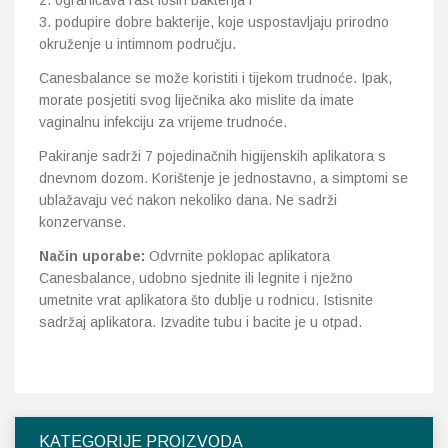
2. ograničava rast loših bakterija i
3. podupire dobre bakterije, koje uspostavljaju prirodno
okruženje u intimnom području.
Canesbalance se može koristiti i tijekom trudnoće. Ipak,
morate posjetiti svog liječnika ako mislite da imate
vaginalnu infekciju za vrijeme trudnoće.
Pakiranje sadrži 7 pojedinačnih higijenskih aplikatora s
dnevnom dozom. Korištenje je jednostavno, a simptomi se
ublažavaju već nakon nekoliko dana. Ne sadrži
konzervanse.
Način uporabe:
Odvrnite poklopac aplikatora
Canesbalance, udobno sjednite ili legnite i nježno
umetnite vrat aplikatora što dublje u rodnicu. Istisnite
sadržaj aplikatora. Izvadite tubu i bacite je u otpad.
KATEGORIJE PROIZVODA