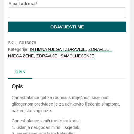
Email adresa*
Probava, hemoroidi, pr
OBAVIJESTI ME
Srce i krvne žile, vene
SKU:
C013078
Stres, nesanica, opušt
Kategorije:
INTIMNA NJEGA I ZDRAVLJE
,
ZDRAVLJE I
NJEGA ŽENE
,
ZDRAVLJE I SAMOLIJEČENJE
Uho, grlo, nos
Usta, usne, zubi
OPIS
Opis
Canesbalance gel za rodnicu s mliječnom kiselinom i
glikogenom predviđen je za učinkovito liječenje simptoma
bakterijske vaginoze.
Canesbalance jamči trostruku korist:
1. uklanja neugodan miris i iscjedak,