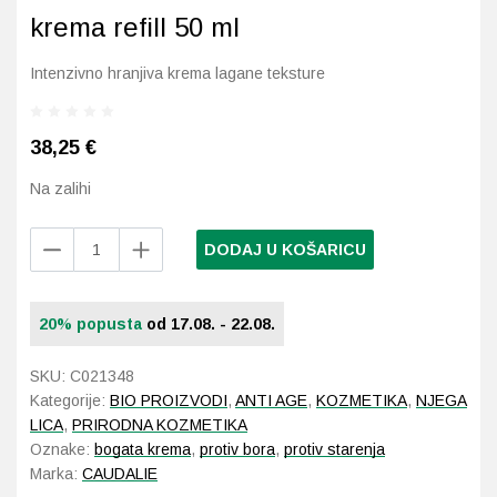
Imunitet
Magnezij
Vitamin H - Biotin
Maska i piling
Dermatitis, iritacije, s
Profesionalna njega k
Ostalo
krema refill 50 ml
Jetra
Selen
Vitamin K
Masna koža i akne
Higijena tijela
Otopine za leće
Intenzivno hranjiva krema lagane teksture
Kosa, koža i nokti
Željezo
Vitamini za djecu
Njega i hidratacija
Njega ruku
Steznici, ortoze
38,25
€
Kosti, zglobovi, mišići
Njega oko očiju
Njega stopala
Tlakomjeri
Na zalihi
Mokraćni sustav
Njega usana
Njega tijela
Toplomjeri
Caudalie
DODAJ U KOŠARICU
Resveratrol-
Mršavljenje
Njega za muškarce
Lift
dnevna
20% popusta
od 17.08. - 22.08.
krema
Oči
Osjetljiva koža, crvenil
refill
SKU:
C021348
50
Opće stanje organizma
Oštećena koža, rane
Kategorije:
BIO PROIZVODI
,
ANTI AGE
,
KOZMETIKA
,
NJEGA
ml
LICA
,
PRIRODNA KOZMETIKA
količina
Opekline, rane, ožiljci
Suha koža
Oznake:
bogata krema
,
protiv bora
,
protiv starenja
Marka:
CAUDALIE
Pamćenje i koncentraci
Umorna koža i bez sjaj