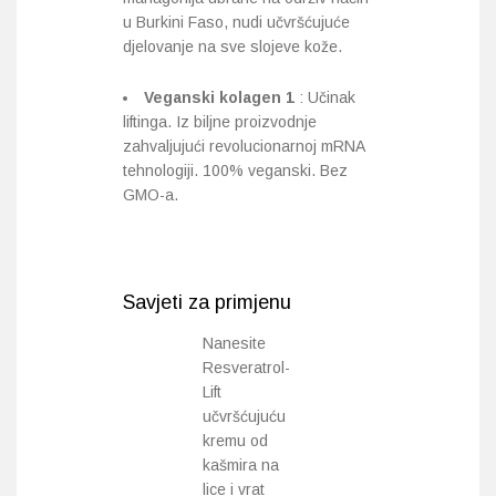
u Burkini Faso, nudi učvršćujuće
djelovanje na sve slojeve kože.
Veganski kolagen 1
: Učinak
liftinga. Iz biljne proizvodnje
zahvaljujući revolucionarnoj mRNA
tehnologiji. 100% veganski. Bez
GMO-a.
Savjeti za primjenu
Nanesite
Resveratrol-
Lift
učvršćujuću
kremu od
kašmira na
lice i vrat