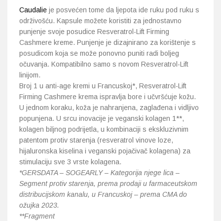
Caudalie
je posvećen tome da ljepota ide ruku pod ruku s
održivošću. Kapsule možete koristiti za jednostavno
punjenje svoje posudice Resveratrol-Lift Firming
Cashmere kreme. Punjenje je dizajnirano za korištenje s
posudicom koja se može ponovno puniti radi boljeg
očuvanja. Kompatibilno samo s novom Resveratrol-Lift
linijom.
Broj 1 u anti-age kremi u Francuskoj*, Resveratrol-Lift
Firming Cashmere krema ispravlja bore i učvršćuje kožu.
U jednom koraku, koža je nahranjena, zaglađena i vidljivo
popunjena. U srcu inovacije je veganski kolagen 1**,
kolagen biljnog podrijetla, u kombinaciji s ekskluzivnim
patentom protiv starenja (resveratrol vinove loze,
hijaluronska kiselina i veganski pojačivač kolagena) za
stimulaciju sve 3 vrste kolagena.
*GERSDATA – SOGEARLY – Kategorija njege lica –
Segment protiv starenja, prema prodaji u farmaceutskom
distribucijskom kanalu, u Francuskoj – prema CMA do
ožujka 2023.
**Fragment