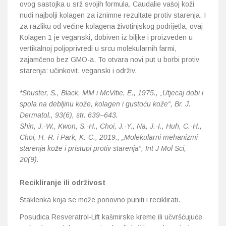
ovog sastojka u srž svojih formula, Caudalie vašoj koži
nudi najbolji kolagen za iznimne rezultate protiv starenja. I
za razliku od većine kolagena životinjskog podrijetla, ovaj
Kolagen 1 je veganski, dobiven iz biljke i proizveden u
vertikalnoj poljoprivredi u srcu molekularnih farmi,
zajamčeno bez GMO-a. To otvara novi put u borbi protiv
starenja: učinkovit, veganski i održiv.
*Shuster, S., Black, MM i McVitie, E., 1975., „Utjecaj dobi i
spola na debljinu kože, kolagen i gustoću kože“, Br. J.
Dermatol., 93(6), str. 639–643.
Shin, J.-W., Kwon, S.-H., Choi, J.-Y., Na, J.-I., Huh, C.-H.,
Choi, H.-R. i Park, K.-C., 2019., „Molekularni mehanizmi
starenja kože i pristupi protiv starenja“, Int J Mol Sci,
20(9).
Recikliranje ili održivost
Staklenka koja se može ponovno puniti i reciklirati.
Posudica Resveratrol-Lift kašmirske kreme ili učvršćujuće