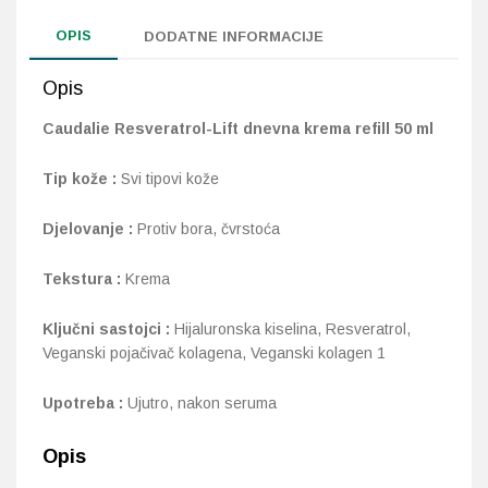
OPIS
DODATNE INFORMACIJE
Probava, hemoroidi, pr
Opis
Srce i krvne žile, vene
Caudalie Resveratrol-Lift dnevna krema refill 50 ml
Stres, nesanica, opušt
Tip kože :
Svi tipovi kože
Uho, grlo, nos
Djelovanje :
Protiv bora, čvrstoća
Usta, usne, zubi
Tekstura :
Krema
Ključni sastojci :
Hijaluronska kiselina, Resveratrol,
Veganski pojačivač kolagena, Veganski kolagen 1
Upotreba :
Ujutro, nakon seruma
Opis