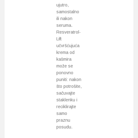
ujutro,
samostalno
ili nakon
seruma.
Resveratrol-
Lift
učvršćujuća
krema od
kašmira
može se
ponovno
puniti: nakon
što potrošite,
sačuvajte
staklenku i
reciklirajte
samo
praznu
posudu.