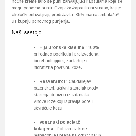
noćne kreme lako se puni zahvaljujući kapsulama koje se
mogu ponovno puniti. Ovaj eko-kapsulirani sustav, koji je
ekološki prihvatljiviji, predstavlja -85% manje ambalaže*
uz kupnju ponovnog punjenja.
Naši sastojci
Hijaluronska kiselina
: 100%
prirodnog podrijetla i proizvedena
biotehnologijom, zaglađuje i
hidratizira površinu kože.
Resveratrol
: Caudaliejev
patentirani, aktivni sastojak protiv
starenja dobiven iz izdanaka
vinove loze koji ispravlja bore i
učvršćuje kožu.
Veganski pojačivač
kolagena
: Dobiven iz kore
mahagonija ubrane na održiv način