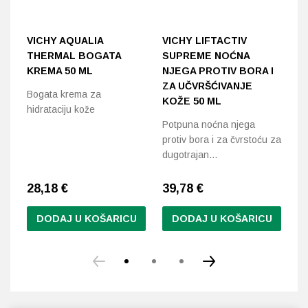
VICHY AQUALIA
VICHY LIFTACTIV
L
THERMAL BOGATA
SUPREME NOĆNA
T
KREMA 50 ML
NJEGA PROTIV BORA I
R
ZA UČVRŠĆIVANJE
Bogata krema za
Hi
KOŽE 50 ML
hidrataciju kože
sv
Potpuna noćna njega
sm
protiv bora i za čvrstoću za
dugotrajan…
28,18
€
39,78
€
2
DODAJ U KOŠARICU
DODAJ U KOŠARICU