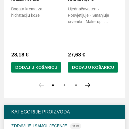
N
Bogata krema za
Ujednačava ten -
hidrataciju kože
Posvjetljuje - Smanjuje
72
crvenilo - Make-up -…
i 
vr
28,18
€
27,63 €
2
DODAJ U KOŠARICU
DODAJ U KOŠARICU
Ovaj
proizvod
ima
više
varijanti.
Opcije
KATEGORIJE PROIZVODA
se
mogu
ZDRAVLJE I SAMOLIJEČENJE
odabrati
1173