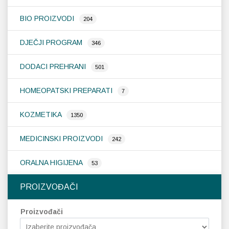
na
stranici
BIO PROIZVODI
204
proizvoda
DJEČJI PROGRAM
346
DODACI PREHRANI
501
HOMEOPATSKI PREPARATI
7
KOZMETIKA
1350
MEDICINSKI PROIZVODI
242
ORALNA HIGIJENA
53
PROIZVOĐAČI
Proizvođači