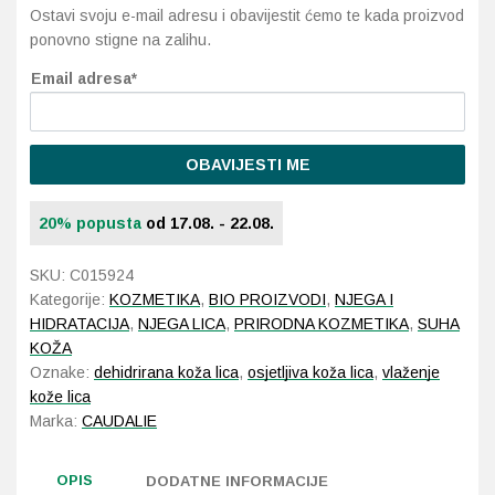
Ostavi svoju e-mail adresu i obavijestit ćemo te kada proizvod
ponovno stigne na zalihu.
Probava, hemoroidi, pr
Email adresa*
Srce i krvne žile, vene
Stres, nesanica, opušt
OBAVIJESTI ME
Uho, grlo, nos
20% popusta
od 17.08. - 22.08.
Usta, usne, zubi
SKU:
C015924
Kategorije:
KOZMETIKA
,
BIO PROIZVODI
,
NJEGA I
HIDRATACIJA
,
NJEGA LICA
,
PRIRODNA KOZMETIKA
,
SUHA
KOŽA
Oznake:
dehidrirana koža lica
,
osjetljiva koža lica
,
vlaženje
kože lica
Marka:
CAUDALIE
OPIS
DODATNE INFORMACIJE