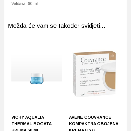
Veličina: 60 ml
Možda će vam se također svidjeti...
VICHY AQUALIA
AVENE COUVRANCE
L
THERMAL BOGATA
KOMPAKTNA OBOJENA
H
KREMA 50 ML
KREMA 8,5 G
L