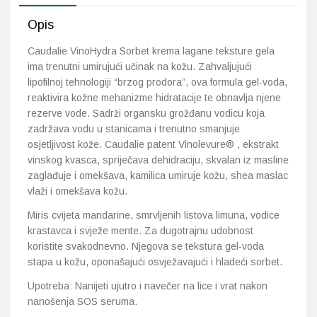
Opis
Caudalie VinoHydra Sorbet krema lagane teksture gela
ima trenutni umirujući učinak na kožu. Zahvaljujući
lipofilnoj tehnologiji “brzog prodora”, ova formula gel-voda,
reaktivira kožne mehanizme hidratacije te obnavlja njene
rezerve vode. Sadrži organsku grožđanu vodicu koja
zadržava vodu u stanicama i trenutno smanjuje
osjetljivost kože. Caudalie patent Vinolevure® , ekstrakt
vinskog kvasca, spriječava dehidraciju, skvalan iz masline
zaglađuje i omekšava, kamilica umiruje kožu, shea maslac
vlaži i omekšava kožu.
Miris cvijeta mandarine, smrvljenih listova limuna, vodice
krastavca i svježe mente. Za dugotrajnu udobnost
koristite svakodnevno. Njegova se tekstura gel-voda
stapa u kožu, oponašajući osvježavajući i hladeći sorbet.
Upotreba: Nanijeti ujutro i navečer na lice i vrat nakon
nanošenja SOS seruma.