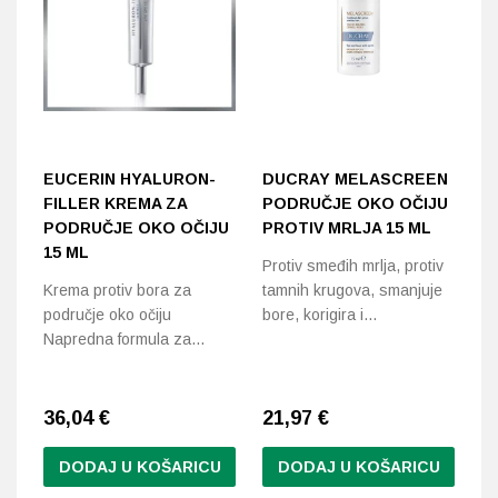
EUCERIN HYALURON-
DUCRAY MELASCREEN
V
FILLER KREMA ZA
PODRUČJE OKO OČIJU
K
PODRUČJE OKO OČIJU
PROTIV MRLJA 15 ML
U
15 ML
Z
Protiv smeđih mrlja, protiv
M
Krema protiv bora za
tamnih krugova, smanjuje
područje oko očiju
bore, korigira i…
Dn
Napredna formula za…
uč
od
36,04
€
21,97
€
4
DODAJ U KOŠARICU
DODAJ U KOŠARICU