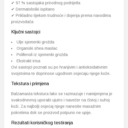
✔ 97 % sastojaka prirodnog podrijetla
✔ Dermatološki ispitano
✔ Prikladno tijekom trudnoće i dojenja prema navodima
proizvođača
Ključni sastojci
Ulje sjemenki grožđa
Organski shea maslac
Polifenoli iz sjemenki grožđa
Ekstrakt irisa
Ovi sastojci poznati su po hranjivim i antioksidativnim
svojstvima te doprinose ugodnom osjećaju njege kože.
Tekstura i primjena
Balzamasta tekstura lako se razmazuje i namijenjena je
svakodnevnoj uporabi ujutro i navečer na čistoj i suhoj
koži. Za najbolji osjećaj njege nanesite masažnim
pokretima dok se proizvod potpuno ne upije.
Rezultati korisničkog testiranja