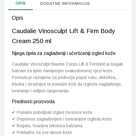
OPIS
DODATNE INFORMACIJE
Probava, hemoroidi, pr
Opis
Srce i krvne žile, vene
Caudalie Vinosculpt Lift & Firm Body
Cream 250 ml
Stres, nesanica, opušt
Njega tijela za zaglađeniji i učvršćeniji izgled kože
Uho, grlo, nos
Caudalie
Vinosculpt Baume Corps Lift & Fermeté je bogati
balzam za tijelo namijenjen svakodnevnoj njezi kože.
Usta, usne, zubi
Formula je razvijena za područja poput ruku, dekoltea,
trbuha i stražnjice te pomaže koži da izgleda zaglađenije,
toniranije i vidljivo njegovanije.
Prednosti proizvoda
✔ Pomaže poboljšati izgled čvrstoće kože
✔ Doprinosi zaglađenijem i toniranijem izgledu kože
✔ Bogata, hranjiva tekstura balzama
✔ Prikladno za sve tipove kože