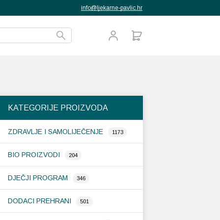
info@ljekarne-pavlic.hr
KATEGORIJE PROIZVODA
ZDRAVLJE I SAMOLIJEČENJE
1173
BIO PROIZVODI
204
DJEČJI PROGRAM
346
DODACI PREHRANI
501