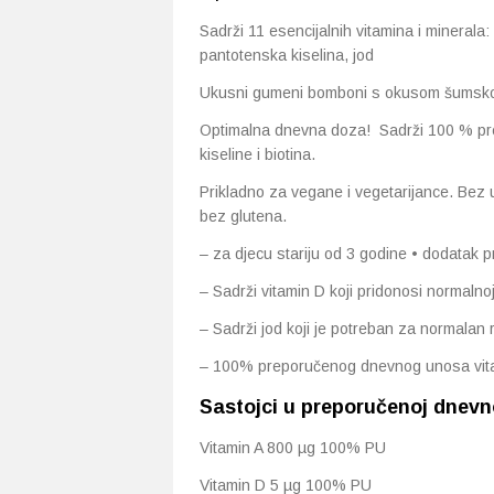
Sadrži 11 esencijalnih vitamina i minerala: v
pantotenska kiselina, jod
Ukusni gumeni bomboni s okusom šumskog
Optimalna dnevna doza! Sadrži 100 % pre
kiseline i biotina.
Prikladno za vegane i vegetarijance. Bez 
bez glutena.
– za djecu stariju od 3 godine • dodatak p
– Sadrži vitamin D koji pridonosi normalno
– Sadrži jod koji je potreban za normalan 
– 100% preporučenog dnevnog unosa vitamin
Sastojci u preporučenoj dnevn
Vitamin A 800 µg 100% PU
Vitamin D 5 µg 100% PU