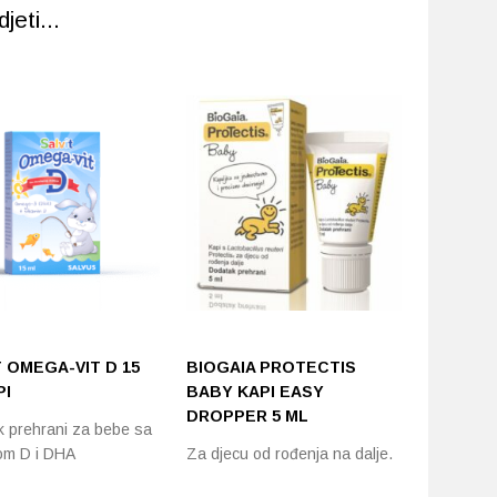
eti...
T OMEGA-VIT D 15
BIOGAIA PROTECTIS
MEDEX 
PI
BABY KAPI EASY
SIRUP
DROPPER 5 ML
 prehrani za bebe sa
Omega-3 s
om D i DHA
Za djecu od rođenja na dalje.
za djecu, 
jer…