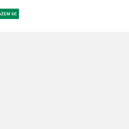
AŽEM SE
NI PLAĆANJA