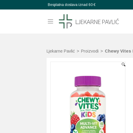
Besplatna dostava iznad 60 €
Ljekarne Pavlić
>
Proizvodi
>
Chewy Vites 
🔍