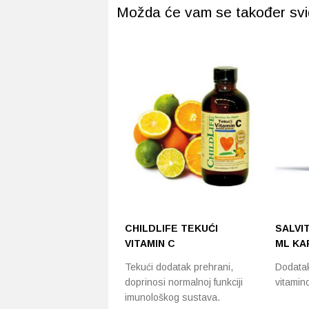
Možda će vam se također svidj
CHILDLIFE TEKUĆI
SALVI
VITAMIN C
ML KA
Tekući dodatak prehrani,
Dodatak
doprinosi normalnoj funkciji
vitamin
imunološkog sustava.