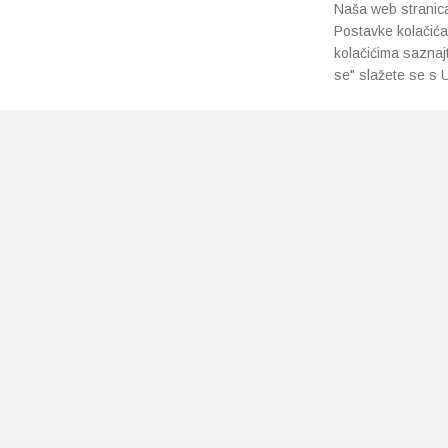
Naša web stranica 
Postavke kolačića
kolačićima saznaj
se" slažete se s U
PRETPLATI SE NA NAŠ NEWSLETTER
Prihvaćam
uvjete poslovanja
*