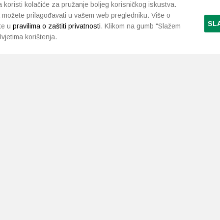
koristi kolačiće za pružanje boljeg korisničkog iskustva.
 možete prilagođavati u vašem web pregledniku. Više o
SL
te u
pravilima o zaštiti privatnosti
. Klikom na gumb "Slažem
vjetima korištenja.
LJEKARNE PAVLIĆ
PODRŠKA
NAČI
O nama
Uvjeti i pravila
Gdje smo
Dostava i isporuka
Kontakt
Raskid ugovora