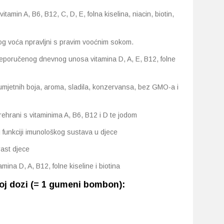
itamin A, B6, B12, C, D, E, folna kiselina, niacin, biotin,
 voća npravljni s pravim vooćnim sokom.
poručenog dnevnog unosa vitamina D, A, E, B12, folne
umjetnih boja, aroma, sladila, konzervansa, bez GMO-a i
rehrani s vitaminima A, B6, B12 i D te jodom
j funkciji imunološkog sustava u djece
rast djece
a D, A, B12, folne kiseline i biotina
oj dozi (= 1 gumeni bombon):