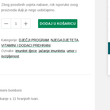
Zbog posebnih uvjeta nabave, rok isporuke ovog
proizvoda dulji je nego uobičajeno.
Chewy
DODAJ U KOŠARICU
Vites
Kids
Multi
Kategorije:
DJEČJI PROGRAM
,
NJEGA DJETETA
,
-
VITAMINI I DODACI PREHRANI
Vit
Oznake:
imunitet djece
,
jačanje imuniteta
,
umor i
+
iscrpljenost
Advance
gumeni
bomboni
60
kom
količina
gumeni bomboni
nje s 11 hranjivih tvari.