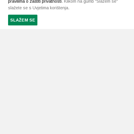
pravilima o zaštiti privatnosti
. Klikom na gumb "Slažem se"
slažete se s Uvjetima korištenja.
SLAŽEM SE
PRETPLATI SE NA NAŠ NEWSLETTER
Prihvaćam
uvjete poslovanja
*