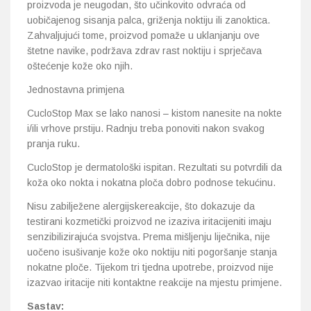
proizvoda je neugodan, što učinkovito odvraća od
uobičajenog sisanja palca, griženja noktiju ili zanoktica.
Zahvaljujući tome, proizvod pomaže u uklanjanju ove
štetne navike, podržava zdrav rast noktiju i sprječava
oštećenje kože oko njih.
Jednostavna primjena
CucloStop Max se lako nanosi – kistom nanesite na nokte
i/ili vrhove prstiju. Radnju treba ponoviti nakon svakog
pranja ruku.
CucloStop je dermatološki ispitan. Rezultati su potvrdili da
koža oko nokta i nokatna ploča dobro podnose tekućinu.
Nisu zabilježene alergijskereakcije, što dokazuje da
testirani kozmetički proizvod ne izaziva iritacijeniti imaju
senzibilizirajuća svojstva. Prema mišljenju liječnika, nije
uočeno isušivanje kože oko noktiju niti pogoršanje stanja
nokatne ploče. Tijekom tri tjedna upotrebe, proizvod nije
izazvao iritacije niti kontaktne reakcije na mjestu primjene.
Sastav: