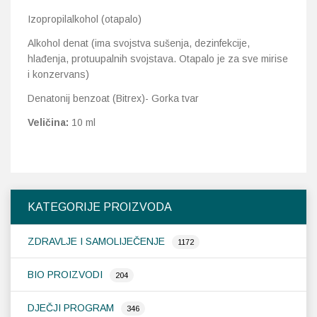
Izopropilalkohol (otapalo)
Alkohol denat (ima svojstva sušenja, dezinfekcije,
hlađenja, protuupalnih svojstava. Otapalo je za sve mirise
i konzervans)
Denatonij benzoat (Bitrex)- Gorka tvar
Veličina:
10 ml
KATEGORIJE PROIZVODA
ZDRAVLJE I SAMOLIJEČENJE
1172
BIO PROIZVODI
204
DJEČJI PROGRAM
346