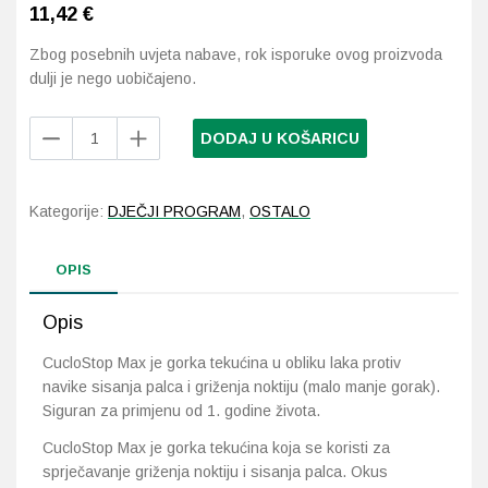
11,42
€
Probava, hemoroidi, pr
Zbog posebnih uvjeta nabave, rok isporuke ovog proizvoda
dulji je nego uobičajeno.
Srce i krvne žile, vene
CucloStop
DODAJ U KOŠARICU
Max
Stres, nesanica, opušt
tekućina
u
Uho, grlo, nos
Kategorije:
DJEČJI PROGRAM
,
OSTALO
obliku
laka
Usta, usne, zubi
OPIS
količina
Opis
CucloStop Max je gorka tekućina u obliku laka protiv
navike sisanja palca i griženja noktiju (malo manje gorak).
Siguran za primjenu od 1. godine života.
CucloStop Max je gorka tekućina koja se koristi za
sprječavanje griženja noktiju i sisanja palca. Okus