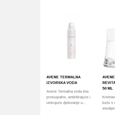
AVENE TERMALNA
AVENE
IZVORSKA VODA
REVIT
50 ML
Avene Termalna voda ima
protuupalno, antiiritirajuće i
Kremast
umirujuće djelovanje u…
kožu s 
emolijen