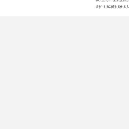
kolačićima saznaj
se" slažete se s U
PRETPLATI SE NA NAŠ NEWSLETTER
Prihvaćam
uvjete poslovanja
*
Copyright 2026 © Ljekarne Pavlić