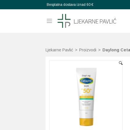
Besplatna dostava iznad 60 €
Ljekarne Pavlić
>
Proizvodi
>
Daylong Ceta
🔍