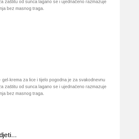
 za zaštitu od sunca lagano se i ujednačeno razmazuje
enja bez masnog traga.
gel-krema za lice i tijelo pogodna je za svakodnevnu
 za zaštitu od sunca lagano se i ujednačeno razmazuje
enja bez masnog traga.
eti...