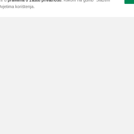
te u
pravilima o zaštiti privatnosti
. Klikom na gumb "Slažem
vjetima korištenja.
LJEKARNE PAVLIĆ
PODRŠKA
NAČI
O nama
Uvjeti i pravila
Gdje smo
Dostava i isporuka
Kontakt
Raskid ugovora
a.neuralab.site