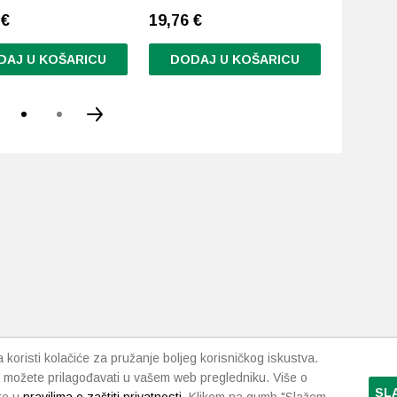
7
€
19,76
€
21,85
€
DAJ U KOŠARICU
DODAJ U KOŠARICU
DODA
koristi kolačiće za pružanje boljeg korisničkog iskustva.
 možete prilagođavati u vašem web pregledniku. Više o
SL