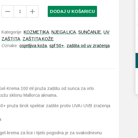
Daylong
DODAJ U KOŠARICU
Cetaphil
Sun
Sensitive
Kategorije:
KOZMETIKA
,
NJEGA LICA
,
SUNČANJE
,
UV
SPF
ZAŠTITA
,
ZAŠTITA KOŽE
50+
Oznake:
osjetljiva koža
,
spf 50+
,
zaštita od uv zračenja
Gel-
Krema
100
ml
količina
el-Krema 100 ml pruža zaštitu od sunca za vrlo
i kožu sklonu Mallorca aknama.
50+ pruža širok spektar zaštite protiv UVA i UVB zračenja
a
.
el-krema za lice i tijelo pogodna je za svakodnevnu