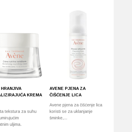
 HRANJIVA
AVENE PJENA ZA
AVENE M
ALIZIRAJUĆA KREMA
ČIŠĆENJE LICA
ČIŠĆENJ
Avene pjena za čišćenje lica
Uklanja šm
a tekstura za suhu
koristi se za uklanjanje
pruža ugo
umirujućim
šminke,…
tnim uljima.