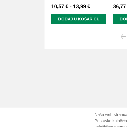
10,57 € - 13,99 €
36,7
DODAJ U KOŠARICU
DO
Ovaj
proizvod
ima
više
varijanti.
Opcije
se
mogu
odabrati
na
stranici
proizvoda
Naša web stranica 
Postavke kolačića