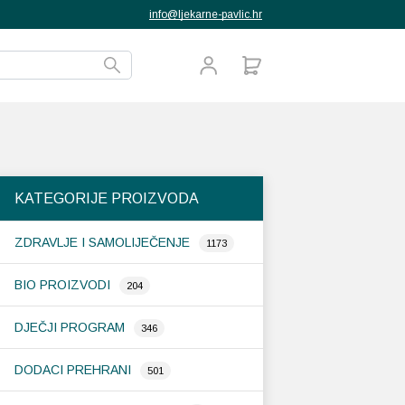
info@ljekarne-pavlic.hr
KATEGORIJE PROIZVODA
ZDRAVLJE I SAMOLIJEČENJE
1173
BIO PROIZVODI
204
DJEČJI PROGRAM
346
DODACI PREHRANI
501