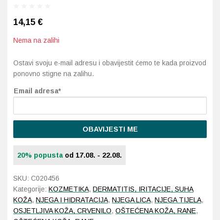
14,15
€
Probava, hemoroidi, pr
Nema na zalihi
Srce i krvne žile, vene
Ostavi svoju e-mail adresu i obavijestit ćemo te kada proizvod
Stres, nesanica, opušt
ponovno stigne na zalihu.
Email adresa*
Uho, grlo, nos
Usta, usne, zubi
OBAVIJESTI ME
20% popusta
od 17.08. - 22.08.
SKU:
C020456
Kategorije:
KOZMETIKA
,
DERMATITIS, IRITACIJE, SUHA
KOŽA
,
NJEGA I HIDRATACIJA
,
NJEGA LICA
,
NJEGA TIJELA
,
OSJETLJIVA KOŽA, CRVENILO
,
OŠTEĆENA KOŽA, RANE
,