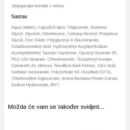
Izbjegavajte kontakt s očima.
Sastav
Aqua (Water), Caprylic/Capric Triglyceride, Butylene
Glycol, Glycerin, Dimethicone, Cetearyl Alcohol, Propylene
Glycol, Zinc Oxide, Polyglyceryl-3 Diisostearate,
Octadecenedioic Acid, Hydroxyethyl Acrylate/Sodium
Acryloyldimethyl Taurate Copolymer, Glyceryl Stearate SE,
PEG-100 Stearate, Chlorphenesin, Tocopheryl Acetate,
Ceteareth-20, Mimosa Tenuiflora Bark Extract, Citric Acid,
Sorbitan Isostearate, Polysorbate 60, Disodium EDTA,
Chlorhexidine Digluconate, Arnica Montana Flower Extract,
Sodium Hyaluronate, BHT.
Možda će vam se također svidjeti...