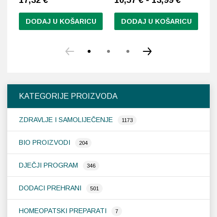
DODAJ U KOŠARICU
DODAJ U KOŠARICU
Ovaj
Ov
proizvod
pr
ima
im
više
vi
varijanti.
var
Opcije
Op
KATEGORIJE PROIZVODA
se
se
mogu
m
ZDRAVLJE I SAMOLIJEČENJE
odabrati
od
1173
na
na
stranici
st
BIO PROIZVODI
204
proizvoda
pr
DJEČJI PROGRAM
346
DODACI PREHRANI
501
HOMEOPATSKI PREPARATI
7