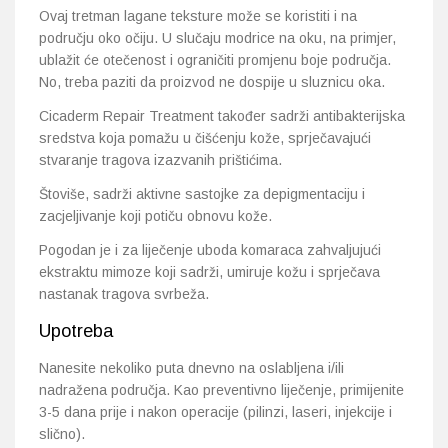
Ovaj tretman lagane teksture može se koristiti i na
području oko očiju. U slučaju modrice na oku, na primjer,
ublažit će otečenost i ograničiti promjenu boje područja.
No, treba paziti da proizvod ne dospije u sluznicu oka.
Cicaderm Repair Treatment također sadrži antibakterijska
sredstva koja pomažu u čišćenju kože, sprječavajući
stvaranje tragova izazvanih prištićima.
Štoviše, sadrži aktivne sastojke za depigmentaciju i
zacjeljivanje koji potiču obnovu kože.
Pogodan je i za liječenje uboda komaraca zahvaljujući
ekstraktu mimoze koji sadrži, umiruje kožu i sprječava
nastanak tragova svrbeža.
Upotreba
Nanesite nekoliko puta dnevno na oslabljena i/ili
nadražena područja. Kao preventivno liječenje, primijenite
3-5 dana prije i nakon operacije (pilinzi, laseri, injekcije i
slično).