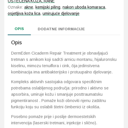
OŠTEĆENA KOŽA, RANE
Oznake:
akne
,
kemijski piling
,
nakon uboda komaraca
,
osjetljiva koža lica
,
umirujuće djelovanje
OPIS
DODATNE INFORMACIJE
Opis
DermEden Cicaderm Repair Treatment je obnavljajući
tretman s arnikom koji sadrži arnicu montanu, hijaluronsku
kiselinu, mimozu tenuiflora i cink, čija jedinstvena
kombinacija ima antibakterijsko i protuupalno djelovanje.
Kompleks aktivnih sastojaka odgovara specifičnim
potrebama oslabljenog područja: prirodno i aktivno se
apsorbira, umiruje kožu i smanjuje posttraumatsku
pigmentiranost . Pomaže koži obnoviti njenu zaštitnu
funkciju koju su oslabili štetni čimbenici iz okoliša.
Posebno pomaže prije i poslije dermoestetskih
intervencija (laserski tretmani, injekcije i slično).