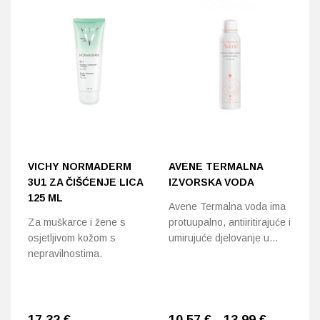
VICHY NORMADERM
AVENE TERMALNA
A
3U1 ZA ČIŠĆENJE LICA
IZVORSKA VODA
G
125 ML
Avene Termalna voda ima
Nj
Za muškarce i žene s
protuupalno, antiiritirajuće i
ko
osjetljivom kožom s
umirujuće djelovanje u…
šm
nepravilnostima.
17,32
€
10,57 € - 13,99 €
1