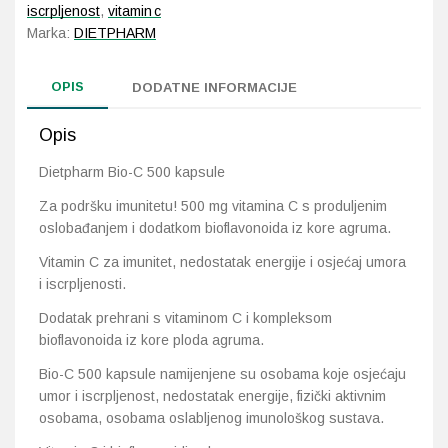
iscrpljenost
,
vitamin c
Marka:
DIETPHARM
Probava, hemoroidi, pr
OPIS
DODATNE INFORMACIJE
Srce i krvne žile, vene
Opis
Stres, nesanica, opušt
Dietpharm Bio-C 500 kapsule
Uho, grlo, nos
Za podršku imunitetu! 500 mg vitamina C s produljenim
oslobađanjem i dodatkom bioflavonoida iz kore agruma.
Usta, usne, zubi
Vitamin C za imunitet, nedostatak energije i osjećaj umora
i iscrpljenosti.
Dodatak prehrani s vitaminom C i kompleksom
bioflavonoida iz kore ploda agruma.
Bio-C 500 kapsule namijenjene su osobama koje osjećaju
umor i iscrpljenost, nedostatak energije, fizički aktivnim
osobama, osobama oslabljenog imunološkog sustava.