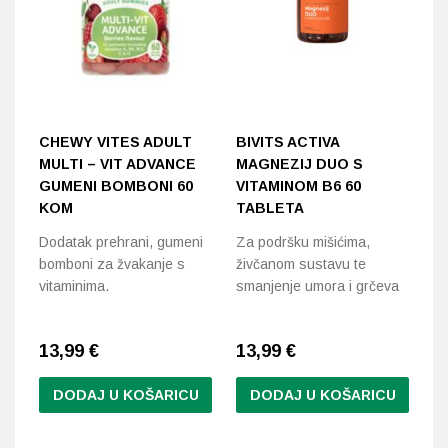
CHEWY VITES ADULT
BIVITS ACTIVA
H
MULTI – VIT ADVANCE
MAGNEZIJ DUO S
Š
GUMENI BOMBONI 60
VITAMINOM B6 60
K
KOM
TABLETA
Os
Dodatak prehrani, gumeni
Za podršku mišićima,
u 
bomboni za žvakanje s
živčanom sustavu te
n
vitaminima.
smanjenje umora i grčeva
13,99
€
13,99
€
1
DODAJ U KOŠARICU
DODAJ U KOŠARICU