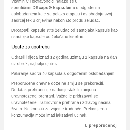
Vitamin C i bioflavonoidi nalaze se u
specifičnim
DRcaps® kapsulama
s odgođenim
oslobađanjem koje se polako otapaju i oslobađaju svoj
sadržaj tek u crijevima nakon što prođu želudac.
DRcaps® kapsule štite želudac od sastojaka kapsule kao
i sastojke kapsule od želučane kiseline.
Upute za upotrebu
Odrasli i djeca iznad 12 godina uzimaju 1 kapsula na dan
uz obrok, najbolje ujutro.
Pakiranje sadrži 40 kapsula s odgođenim oslobađanjem.
Preporučene dnevne doze ne smiju se prekoračiti.
Dodatak prehrani nije nadomjestak ili zamjena
uravnoteženoj prehrani. Važno je pridržavati se
uravnotežene i raznovrsne prehrana i zdravog načina
života. Ne koristiti za vrijeme trudnoće. Prekomjerna
konzumacija može imati laksativni učinak.
U preporučenoj