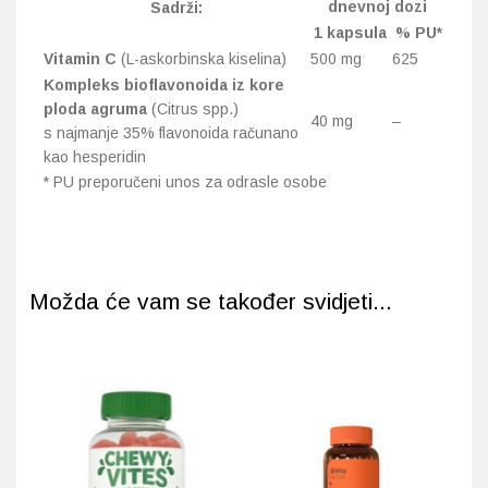
dnevnoj dozi
Sadrži:
1 kapsula
% PU*
Vitamin C
(L-askorbinska kiselina)
500 mg
625
Kompleks bioflavonoida iz kore
ploda agruma
(Citrus spp.)
40 mg
–
s najmanje 35% flavonoida računano
kao hesperidin
* PU preporučeni unos za odrasle osobe
Možda će vam se također svidjeti...