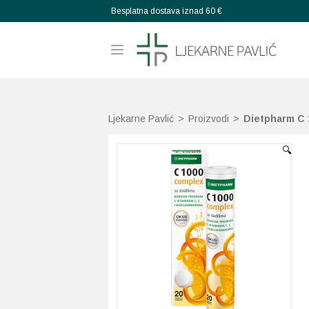
Besplatna dostava iznad 60 €
Ljekarne Pavlić
>
Proizvodi
>
Dietpharm C 
🔍