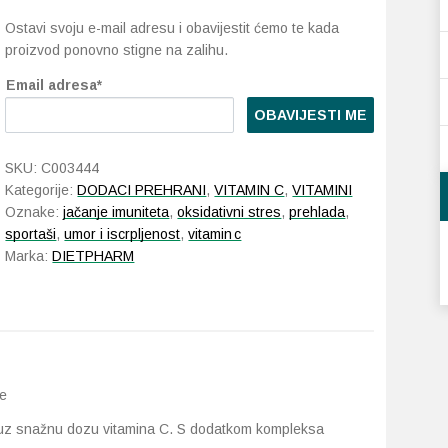
Ostavi svoju e-mail adresu i obavijestit ćemo te kada
proizvod ponovno stigne na zalihu.
Email adresa*
OBAVIJESTI ME
SKU:
C003444
Kategorije:
DODACI PREHRANI
,
VITAMIN C
,
VITAMINI
Oznake:
jačanje imuniteta
,
oksidativni stres
,
prehlada
,
sportaši
,
umor i iscrpljenost
,
vitamin c
Marka:
DIETPHARM
e
 uz snažnu dozu vitamina C. S dodatkom kompleksa