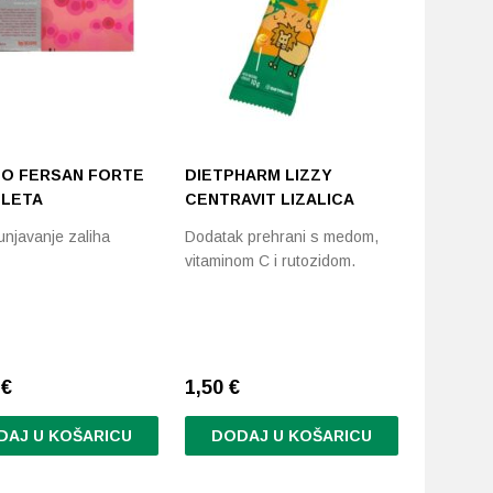
O FERSAN FORTE
DIETPHARM LIZZY
DIETPH
BLETA
CENTRAVIT LIZALICA
375 30 
njavanje zaliha
Dodatak prehrani s medom,
Dodatak p
vitaminom C i rutozidom.
magnezije
vitamino
0
€
1,50
€
9,01
€
DAJ U KOŠARICU
DODAJ U KOŠARICU
DODA