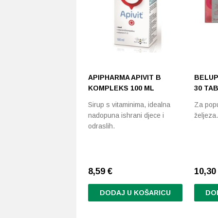
APIPHARMA APIVIT B
BELUP
KOMPLEKS 100 ML
30 TA
Sirup s vitaminima, idealna
Za popu
nadopuna ishrani djece i
željeza.
odraslih.
8,59
€
10,3
DODAJ U KOŠARICU
DO