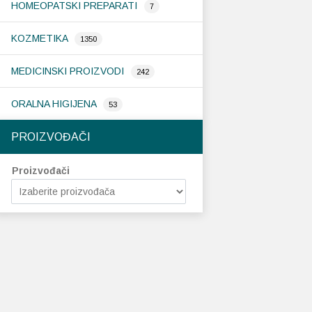
HOMEOPATSKI PREPARATI
7
KOZMETIKA
1350
MEDICINSKI PROIZVODI
242
ORALNA HIGIJENA
53
PROIZVOĐAČI
Proizvođači