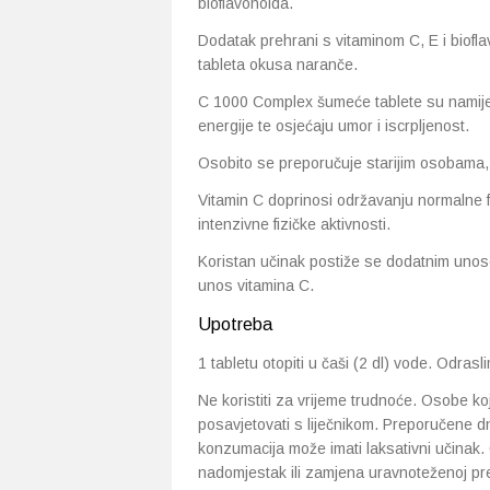
bioflavonoida.
Dodatak prehrani s vitaminom C, E i biofl
tableta okusa naranče.
C 1000 Complex šumeće tablete su namije
energije te osjećaju umor i iscrpljenost.
Osobito se preporučuje starijim osobama, 
Vitamin C doprinosi održavanju normalne 
intenzivne fizičke aktivnosti.
Koristan učinak postiže se dodatnim uno
unos vitamina C.
Upotreba
1 tabletu otopiti u čaši (2 dl) vode. Odra
Ne koristiti za vrijeme trudnoće. Osobe ko
posavjetovati s liječnikom. Preporučene d
konzumacija može imati laksativni učinak.
nadomjestak ili zamjena uravnoteženoj pre