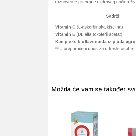
raznovrsne prehrane i zdravog načina živ
Sadrži:
Vitamin C
(L-askorbinska kiselina)
Vitamin E
(DL-alfa-tokoferil acetat)
Kompleks bioflavonoida iz ploda agru
*PU preporučeni unos za odrasle osobe
Možda će vam se također svidj