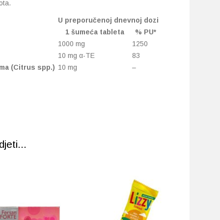
ota.
U preporučenoj dnevnoj dozi
1 šumeća tableta
% PU*
1000 mg
1250
10 mg α-TE
83
ma (Citrus spp.)
10 mg
–
eti...