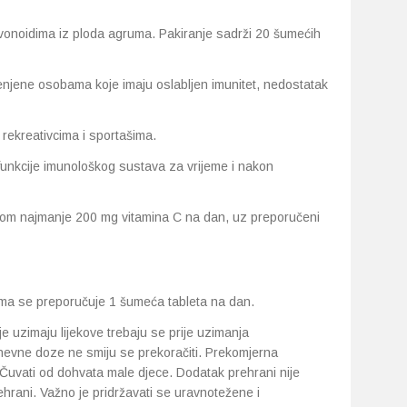
avonoidima iz ploda agruma. Pakiranje sadrži 20 šumećih
njene osobama koje imaju oslabljen imunitet, nedostatak
rekreativcima i sportašima.
funkcije imunološkog sustava za vrijeme i nakon
som najmanje 200 mg vitamina C na dan, uz preporučeni
slima se preporučuje 1 šumeća tableta na dan.
je uzimaju lijekove trebaju se prije uzimanja
nevne doze ne smiju se prekoračiti. Prekomjerna
 Čuvati od dohvata male djece. Dodatak prehrani nije
hrani. Važno je pridržavati se uravnotežene i