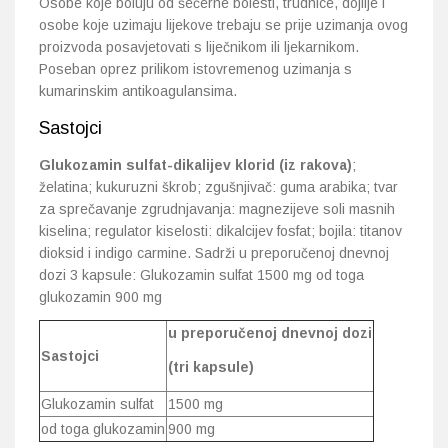
Osobe koje boluju od šećerne bolesti, trudnice, dojilje i
osobe koje uzimaju lijekove trebaju se prije uzimanja ovog
proizvoda posavjetovati s liječnikom ili ljekarnikom.
Poseban oprez prilikom istovremenog uzimanja s
kumarinskim antikoagulansima.
Sastojci
Glukozamin sulfat-dikalijev klorid (iz rakova)
;
želatina; kukuruzni škrob; zgušnjivač: guma arabika; tvar
za sprečavanje zgrudnjavanja: magnezijeve soli masnih
kiselina; regulator kiselosti: dikalcijev fosfat; bojila: titanov
dioksid i indigo carmine. Sadrži u preporučenoj dnevnoj
dozi 3 kapsule: Glukozamin sulfat 1500 mg od toga
glukozamin 900 mg
u preporučenoj dnevnoj dozi
Sastojci
(tri kapsule)
Glukozamin sulfat
1500 mg
od toga glukozamin
900 mg