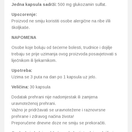
Jedna kapsula sadrži:
500 mg glukozamin sulfat.
Upozorenje:
Proizvod ne smiju koristiti osobe alergične na ribe i/ili
školjkaše.
NAPOMENA
Osobe koje boluju od šećerne bolesti, trudnice i dojilje
trebaju se prije uzimanja ovog proizvoda posavjetovati s
liječnikom ili ljekarnikom.
Upotreba:
Uzima se 3 puta na dan po 1 kapsula uz jelo.
Veličina:
30 kapsula
Dodatak prehrani nije nadomjestak ili zamjena
uravnoteženoj prehrani.
Važno je pridržavati se uravnotežene i raznovrsne
prehrane i zdravog načina života!
Preporučene dnevne doze ne smiju se prekoračiti.