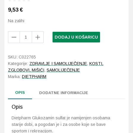
9,53
€
Probava, hemoroidi, pr
Na zalihi
Srce i krvne žile, vene
Dietpharm
DODAJ U KOŠARICU
Glukozamin
Stres, nesanica, opušt
sulfat
500
Uho, grlo, nos
SKU:
C022765
kapsule
Kategorije:
ZDRAVLJE I SAMOLIJEČENJE
,
KOSTI,
količina
ZGLOBOVI, MIŠIĆI
,
SAMOLIJEČENJE
Usta, usne, zubi
Marka:
DIETPHARM
OPIS
DODATNE INFORMACIJE
Opis
Dietpharm Glukozamin sulfat je namijenjen osobama
starije dobi, a pogodan je i za osobe koje se bave
sportom i rekreacijom.