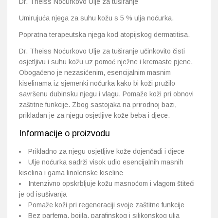
Dr. Theiss Noćurkovo Ulje za tuširanje
Umirujuća njega za suhu kožu s 5 % ulja noćurka.
Popratna terapeutska njega kod atopijskog dermatitisa.
Dr. Theiss Noćurkovo Ulje za tuširanje učinkovito čisti
osjetljivu i suhu kožu uz pomoć nježne i kremaste pjene.
Obogaćeno je nezasićenim, esencijalnim masnim
kiselinama iz sjemenki noćurka kako bi koži pružilo
savršenu dubinsku njegu i vlagu. Pomaže koži pri obnovi
zaštitne funkcije. Zbog sastojaka na prirodnoj bazi,
prikladan je za njegu osjetljive kože beba i djece.
Informacije o proizvodu
Prikladno za njegu osjetljive kože dojenčadi i djece
Ulje noćurka sadrži visok udio esencijalnih masnih
kiselina i gama linolenske kiseline
Intenzivno opskrbljuje kožu masnoćom i vlagom štiteći
je od isušivanja
Pomaže koži pri regeneraciji svoje zaštitne funkcije
Bez parfema, bojila, parafinskog i silikonskog ulja