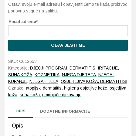
Ostavi svoju e-mail adresu i obavijestit ćemo te kada proizvod
ponovno stigne na zalihu.
Probava, hemoroidi, pr
Email adresa*
Srce i krvne žile, vene
Stres, nesanica, opušt
OBAVIJESTI ME
Uho, grlo, nos
SKU:
C012653
Kategorije:
DJEČJI PROGRAM
,
DERMATITIS, IRITACIJE,
Usta, usne, zubi
SUHA KOŽA
,
KOZMETIKA
,
NJEGA DJETETA
,
NJEGA I
KUPANJE
,
NJEGA TIJELA
,
OSJETLJIVA KOŽA, DERMATITISI
Oznake:
atopijski dermatitis
,
higijena osjetljive kože
,
osjetljiva
koža
,
suha koža
,
umirujuće djelovanje
OPIS
DODATNE INFORMACIJE
Opis