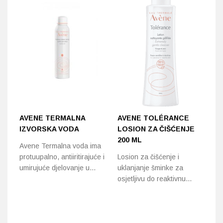
AVENE TERMALNA
AVENE TOLÉRANCE
A
IZVORSKA VODA
LOSION ZA ČIŠĆENJE
G
200 ML
Avene Termalna voda ima
Nj
protuupalno, antiiritirajuće i
Losion za čišćenje i
ko
umirujuće djelovanje u…
uklanjanje šminke za
šm
osjetljivu do reaktivnu…