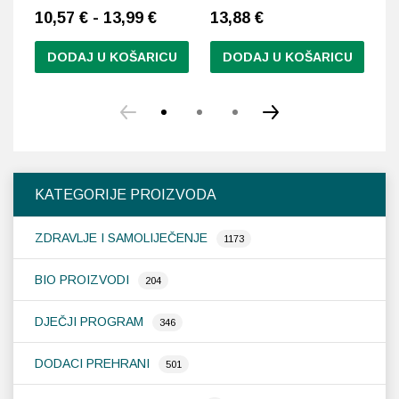
10,57 € - 13,99 €
13,88
€
1
DODAJ U KOŠARICU
DODAJ U KOŠARICU
Ovaj
Ov
proizvod
pr
ima
im
više
vi
varijanti.
var
Opcije
Op
KATEGORIJE PROIZVODA
se
se
mogu
m
ZDRAVLJE I SAMOLIJEČENJE
odabrati
od
1173
na
na
stranici
st
BIO PROIZVODI
204
proizvoda
pr
DJEČJI PROGRAM
346
DODACI PREHRANI
501