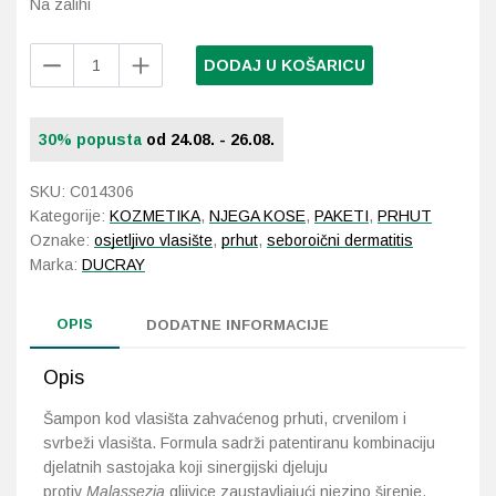
Na zalihi
Probava, hemoroidi, pr
Ducray
DODAJ U KOŠARICU
Kelual
DS
Srce i krvne žile, vene
šampon
30% popusta
od 24.08. - 26.08.
duo
Stres, nesanica, opušt
2
SKU:
C014306
x
Uho, grlo, nos
Kategorije:
KOZMETIKA
,
NJEGA KOSE
,
PAKETI
,
PRHUT
100
Oznake:
osjetljivo vlasište
,
prhut
,
seboroični dermatitis
ml
Usta, usne, zubi
Marka:
DUCRAY
količina
OPIS
DODATNE INFORMACIJE
Opis
Šampon kod vlasišta zahvaćenog prhuti, crvenilom i
svrbeži vlasišta. Formula sadrži patentiranu kombinaciju
djelatnih sastojaka koji sinergijski djeluju
protiv
Malassezia
gljivice zaustavljajući njezino širenje.