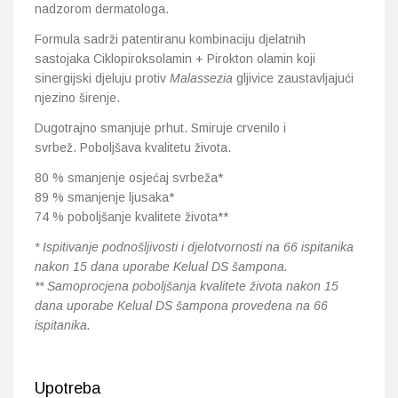
nadzorom dermatologa.
Formula sadrži patentiranu kombinaciju djelatnih
sastojaka Ciklopiroksolamin + Pirokton olamin koji
sinergijski djeluju protiv
Malassezia
gljivice zaustavljajući
njezino širenje.
Dugotrajno smanjuje prhut. Smiruje crvenilo i
svrbež. Poboljšava kvalitetu života.
80 % smanjenje osjećaj svrbeža*
89 % smanjenje ljusaka*
74 % poboljšanje kvalitete života**
* Ispitivanje podnošljivosti i djelotvornosti na 66 ispitanika
nakon 15 dana uporabe Kelual DS šampona.
** Samoprocjena poboljšanja kvalitete života nakon 15
dana uporabe Kelual DS šampona provedena na 66
ispitanika.
Upotreba