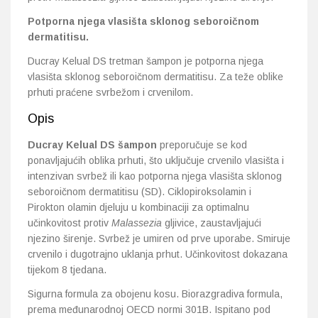
Potporna njega vlasišta sklonog seboroičnom
dermatitisu.
Ducray Kelual DS tretman šampon je potporna njega
vlasišta sklonog seboroičnom dermatitisu. Za teže oblike
prhuti praćene svrbežom i crvenilom.
Opis
Ducray Kelual DS šampon
preporučuje se kod
ponavljajućih oblika prhuti, što uključuje crvenilo vlasišta i
intenzivan svrbež ili kao potporna njega vlasišta sklonog
seboroičnom dermatitisu (SD). Ciklopiroksolamin i
Pirokton olamin djeluju u kombinaciji za optimalnu
učinkovitost protiv
Malassezia
gljivice, zaustavljajući
njezino širenje. Svrbež je umiren od prve uporabe. Smiruje
crvenilo i dugotrajno uklanja prhut. Učinkovitost dokazana
tijekom 8 tjedana.
Sigurna formula za obojenu kosu. Biorazgradiva formula,
prema međunarodnoj OECD normi 301B. Ispitano pod