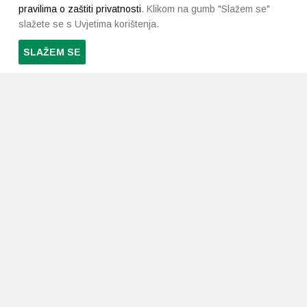
pravilima o zaštiti privatnosti
. Klikom na gumb "Slažem se"
slažete se s Uvjetima korištenja.
SLAŽEM SE
PRETPLATI SE NA NAŠ NEWSLETTER
Prihvaćam
uvjete poslovanja
*