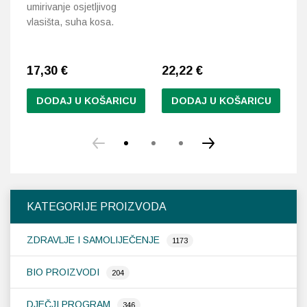
umirivanje osjetljivog
vlasišta, suha kosa.
17,30
€
22,22
€
1
DODAJ U KOŠARICU
DODAJ U KOŠARICU
KATEGORIJE PROIZVODA
ZDRAVLJE I SAMOLIJEČENJE
1173
BIO PROIZVODI
204
DJEČJI PROGRAM
346