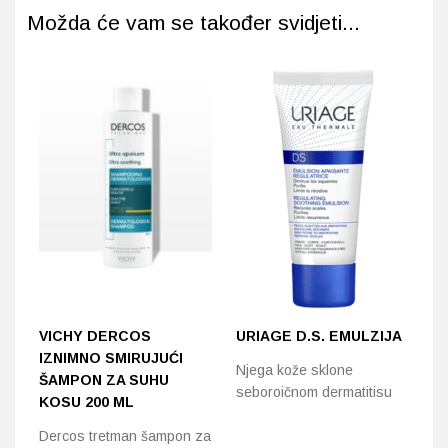
Možda će vam se također svidjeti...
VICHY DERCOS
URIAGE D.S. EMULZIJA
K
IZNIMNO SMIRUJUĆI
Z
Njega kože sklone
ŠAMPON ZA SUHU
seboroičnom dermatitisu
Po
KOSU 200 ML
sa
Dercos tretman šampon za
i