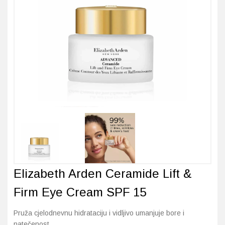
Imunitet
Magnezij
Vitamin H - Biotin
Maska i piling
Dermatitis, iritacije, s
Profesionalna njega k
Ostalo
Jetra
Selen
Vitamin K
Masna koža i akne
Higijena tijela
Otopine za leće
Kosa, koža i nokti
Željezo
Vitamini za djecu
Njega i hidratacija
Njega ruku
Steznici, ortoze
Kosti, zglobovi, mišići
Njega oko očiju
Njega stopala
Tlakomjeri
Mokraćni sustav
Njega usana
Njega tijela
Toplomjeri
Mršavljenje
Njega za muškarce
Oči
Osjetljiva koža, crvenil
Elizabeth Arden Ceramide Lift &
Opće stanje organizma
Oštećena koža, rane
Firm Eye Cream SPF 15
Opekline, rane, ožiljci
Suha koža
Pruža cjelodnevnu hidrataciju i vidljivo umanjuje bore i
natečenost
Pamćenje i koncentraci
Umorna koža i bez sjaj