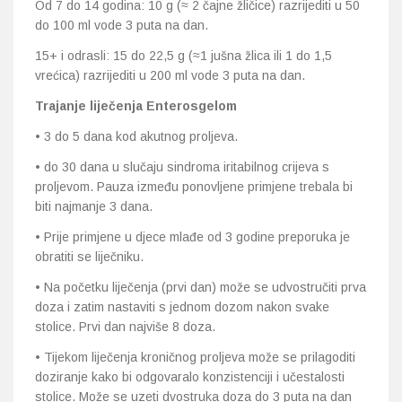
Od 7 do 14 godina: 10 g (≈ 2 čajne žličice) razrijediti u 50
do 100 ml vode 3 puta na dan.
15+ i odrasli: 15 do 22,5 g (≈1 jušna žlica ili 1 do 1,5
vrećica) razrijediti u 200 ml vode 3 puta na dan.
Trajanje liječenja Enterosgelom
• 3 do 5 dana kod akutnog proljeva.
• do 30 dana u slučaju sindroma iritabilnog crijeva s
proljevom. Pauza između ponovljene primjene trebala bi
biti najmanje 3 dana.
• Prije primjene u djece mlađe od 3 godine preporuka je
obratiti se liječniku.
• Na početku liječenja (prvi dan) može se udvostručiti prva
doza i zatim nastaviti s jednom dozom nakon svake
stolice. Prvi dan najviše 8 doza.
• Tijekom liječenja kroničnog proljeva može se prilagoditi
doziranje kako bi odgovaralo konzistenciji i učestalosti
stolice. Može se uzeti dvostruka doza do 3 puta na dan