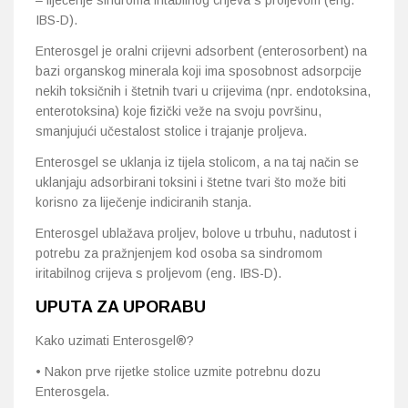
– liječenje sindroma iritabilnog crijeva s proljevom (eng.
IBS-D).
Enterosgel je oralni crijevni adsorbent (enterosorbent) na
bazi organskog minerala koji ima sposobnost adsorpcije
nekih toksičnih i štetnih tvari u crijevima (npr. endotoksina,
enterotoksina) koje fizički veže na svoju površinu,
smanjujući učestalost stolice i trajanje proljeva.
Enterosgel se uklanja iz tijela stolicom, a na taj način se
uklanjaju adsorbirani toksini i štetne tvari što može biti
korisno za liječenje indiciranih stanja.
Enterosgel ublažava proljev, bolove u trbuhu, nadutost i
potrebu za pražnjenjem kod osoba sa sindromom
iritabilnog crijeva s proljevom (eng. IBS-D).
UPUTA ZA UPORABU
Kako uzimati Enterosgel®?
• Nakon prve rijetke stolice uzmite potrebnu dozu
Enterosgela.