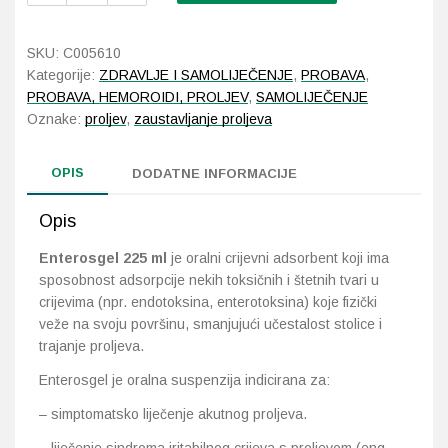
ml
količina
Probava, hemoroidi, pr
SKU:
C005610
Kategorije:
ZDRAVLJE I SAMOLIJEČENJE
,
PROBAVA
,
Srce i krvne žile, vene
PROBAVA, HEMOROIDI, PROLJEV
,
SAMOLIJEČENJE
Oznake:
proljev
,
zaustavljanje proljeva
Stres, nesanica, opušt
OPIS
DODATNE INFORMACIJE
Uho, grlo, nos
Opis
Usta, usne, zubi
Enterosgel 225 ml
je oralni crijevni adsorbent koji ima
sposobnost adsorpcije nekih toksičnih i štetnih tvari u
crijevima (npr. endotoksina, enterotoksina) koje fizički
veže na svoju površinu, smanjujući učestalost stolice i
trajanje proljeva.
Enterosgel je oralna suspenzija indicirana za:
– simptomatsko liječenje akutnog proljeva.