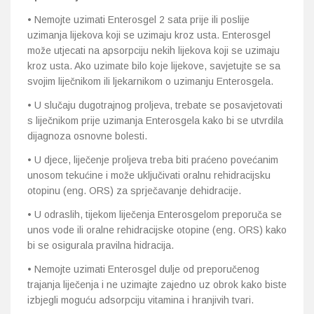
• Nemojte uzimati Enterosgel 2 sata prije ili poslije
uzimanja lijekova koji se uzimaju kroz usta. Enterosgel
može utjecati na apsorpciju nekih lijekova koji se uzimaju
kroz usta. Ako uzimate bilo koje lijekove, savjetujte se sa
svojim liječnikom ili ljekarnikom o uzimanju Enterosgela.
• U slučaju dugotrajnog proljeva, trebate se posavjetovati
s liječnikom prije uzimanja Enterosgela kako bi se utvrdila
dijagnoza osnovne bolesti.
• U djece, liječenje proljeva treba biti praćeno povećanim
unosom tekućine i može uključivati oralnu rehidracijsku
otopinu (eng. ORS) za sprječavanje dehidracije.
• U odraslih, tijekom liječenja Enterosgelom preporuča se
unos vode ili oralne rehidracijske otopine (eng. ORS) kako
bi se osigurala pravilna hidracija.
• Nemojte uzimati Enterosgel dulje od preporučenog
trajanja liječenja i ne uzimajte zajedno uz obrok kako biste
izbjegli moguću adsorpciju vitamina i hranjivih tvari.