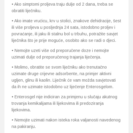
• Ako simptomi proljeva traju dulje od 2 dana, treba se
obratiti liječniku.
• Ako imate vrućicu, krv u stolici, znakove dehidracije, šest
ili više proljeva u posljednja 24 sata, istodobno proljev i
povraćanje, ili jaku ili stalnu bol u trbuhu, potražite savjet
liječnika što je prije moguće, osobito ako se radi o djeci.
• Nemojte uzeti više od preporučene doze i nemojte
uzimati dulje od preporučenog trajanja liječenja.
• Molimo, obratite se svom liječniku ako trenutačno
uzimate druge crijevne adsorbente, na primjer aktivni
ugljen, glinu ili kaolin. Liječnik će vam možda savjetovati
da ih ne uzimate istodobno uz liječenje Enterosgelom.
• Enterosgel nije indiciran za primjenu u slučaju akutnog
trovanja kemikalijama ili lijekovima ili predoziranja
lijekovima.
• Nemojte uzimati nakon isteka roka valjanosti navedenog
na pakiranju.