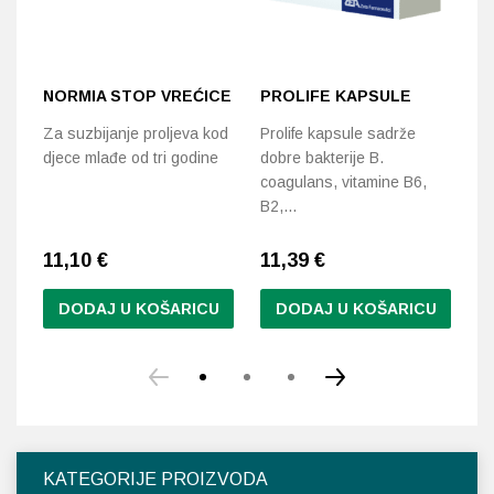
NORMIA STOP VREĆICE
PROLIFE KAPSULE
P
Za suzbijanje proljeva kod
Prolife kapsule sadrže
Id
djece mlađe od tri godine
dobre bakterije B.
ko
coagulans, vitamine B6,
an
B2,…
11,10
€
11,39
€
1
DODAJ U KOŠARICU
DODAJ U KOŠARICU
KATEGORIJE PROIZVODA