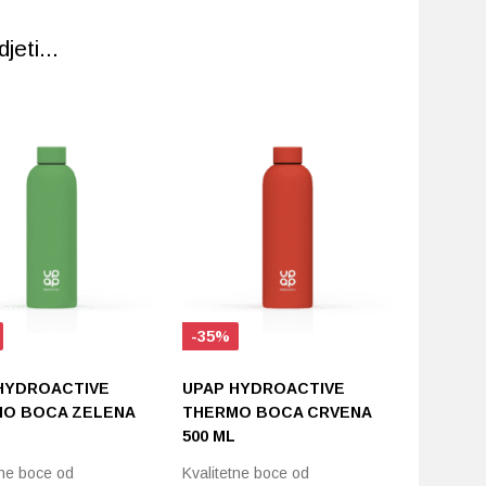
eti...
-35%
-35%
HYDROACTIVE
UPAP HYDROACTIVE
UPAP H
O BOCA ZELENA
THERMO BOCA CRVENA
THERMO
500 ML
500 ML
tne boce od
Kvalitetne boce od
Kvalitetn