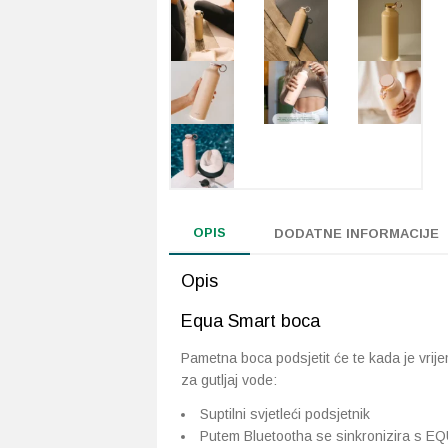
OPIS
DODATNE INFORMACIJE
Opis
Equa Smart boca
Pametna boca podsjetit će te kada je vrij
za gutljaj vode:
Suptilni svjetleći podsjetnik
Putem Bluetootha se sinkronizira s E