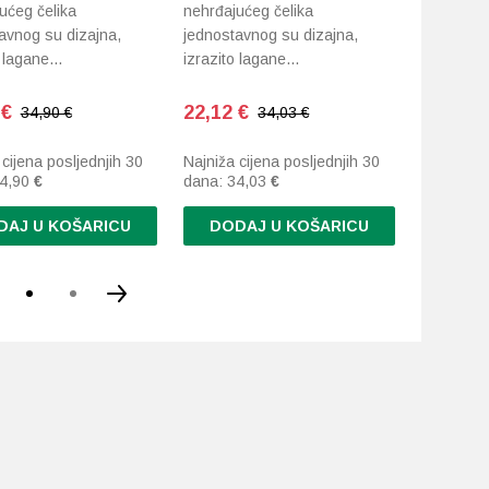
ućeg čelika
nehrđajućeg čelika
nehrđajuć
avnog su dizajna,
jednostavnog su dizajna,
jednostav
o lagane…
izrazito lagane…
izrazito 
9
€
22,12
€
22,69
€
34,90 €
34,03 €
 cijena posljednjih 30
Najniža cijena posljednjih 30
Najniža c
4,90
€
dana:
34,03
€
dana:
34
DAJ U KOŠARICU
DODAJ U KOŠARICU
DODA