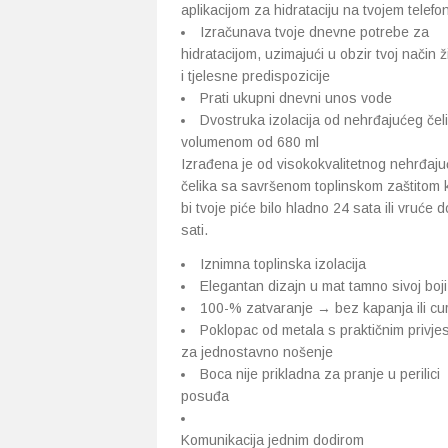
aplikacijom za hidrataciju na tvojem telefo
Izračunava tvoje dnevne potrebe za
hidratacijom, uzimajući u obzir tvoj način ž
i tjelesne predispozicije
Prati ukupni dnevni unos vode
Dvostruka izolacija od nehrđajućeg čel
volumenom od 680 ml
Izrađena je od visokokvalitetnog nehrđaj
čelika sa savršenom toplinskom zaštitom 
bi tvoje piće bilo hladno 24 sata ili vruće 
sati.
Iznimna toplinska izolacija
Elegantan dizajn u mat tamno sivoj boji
100-% zatvaranje → bez kapanja ili cu
Poklopac od metala s praktičnim privj
za jednostavno nošenje
Boca nije prikladna za pranje u perilici
posuđa
Komunikacija jednim dodirom