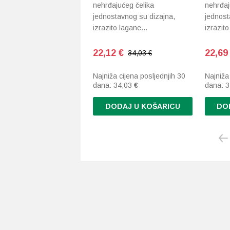
nehrđajućeg čelika
nehrđaj
jednostavnog su dizajna,
jednost
izrazito lagane…
izrazit
22,12
€
22,6
34,03 €
Najniža cijena posljednjih 30
Najniža
dana:
34,03
€
dana:
3
DODAJ U KOŠARICU
DO