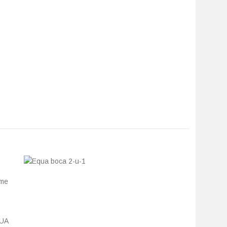
eme
QUA