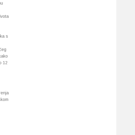
nu
ivota
ika s
ućeg
kako
do 12
renja
eskom