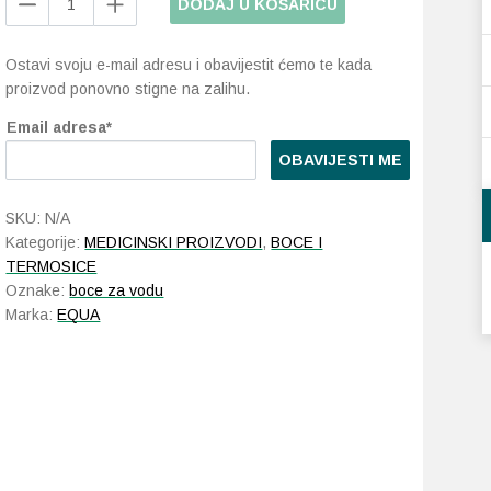
DODAJ U KOŠARICU
Smart
boca
Ostavi svoju e-mail adresu i obavijestit ćemo te kada
680
proizvod ponovno stigne na zalihu.
ml
količina
Email adresa*
OBAVIJESTI ME
SKU:
N/A
Kategorije:
MEDICINSKI PROIZVODI
,
BOCE I
TERMOSICE
Oznake:
boce za vodu
Marka:
EQUA