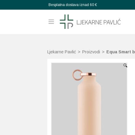
Besplatna dostava iznad 60 €
Ljekarne Pavlić
>
Proizvodi
>
Equa Smart b
🔍