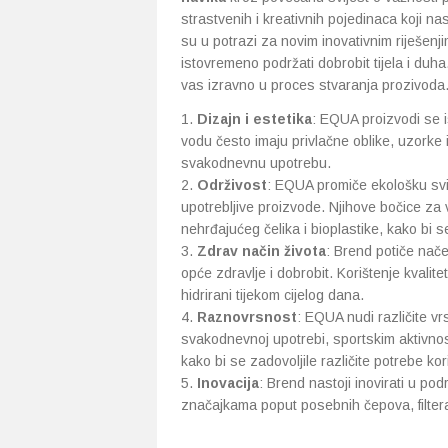
strastvenih i kreativnih pojedinaca koji na
su u potrazi za novim inovativnim riješenji
istovremeno podržati dobrobit tijela i duha.
vas izravno u proces stvaranja prozivoda. 
Dizajn i estetika
: EQUA proizvodi se 
vodu često imaju privlačne oblike, uzorke i
svakodnevnu upotrebu.
Održivost
: EQUA promiče ekološku svij
upotrebljive proizvode. Njihove bočice za v
nehrđajućeg čelika i bioplastike, kako bi 
Zdrav način života
: Brend potiče nače
opće zdravlje i dobrobit. Korištenje kvali
hidrirani tijekom cijelog dana.
Raznovrsnost
: EQUA nudi različite v
svakodnevnoj upotrebi, sportskim aktivnost
kako bi se zadovoljile različite potrebe kor
Inovacija
: Brend nastoji inovirati u pod
značajkama poput posebnih čepova, filtera 