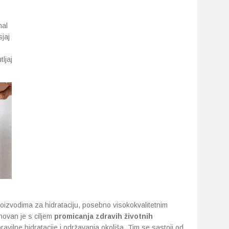
nal
sjaj
ljaj
roizvodima za hidrataciju, posebno visokokvalitetnim
ovan je s ciljem
promicanja zdravih životnih
avilne hidratacije i održavanja okoliša. Tim se sastoji od