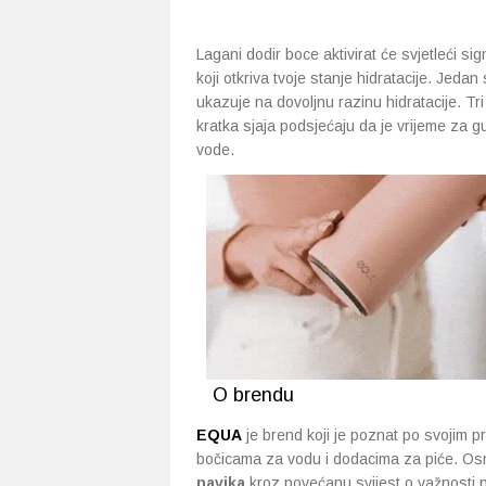
Lagani dodir boce aktivirat će svjetleći sig
koji otkriva tvoje stanje hidratacije. Jedan 
ukazuje na dovoljnu razinu hidratacije. Tri
kratka sjaja podsjećaju da je vrijeme za gut
vode.
O brendu
EQUA
je brend koji je poznat po svojim p
bočicama za vodu i dodacima za piće. Osn
navika
kroz povećanu svijest o važnosti pr