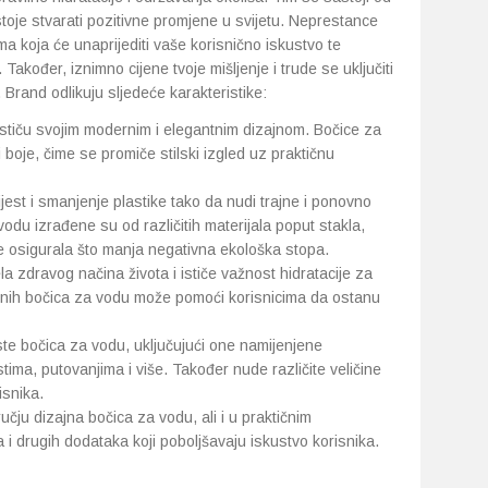
stoje stvarati pozitivne promjene u svijetu. Neprestance
ma koja će unaprijediti vaše korisnično iskustvo te
 Također, iznimno cijene tvoje mišljenje i trude se uključiti
Brand odlikuju sljedeće karakteristike:
ističu svojim modernim i elegantnim dizajnom. Bočice za
 boje, čime se promiče stilski izgled uz praktičnu
est i smanjenje plastike tako da nudi trajne i ponovno
odu izrađene su od različitih materijala poput stakla,
se osigurala što manja negativna ekološka stopa.
la zdravog načina života i ističe važnost hidratacije za
tetnih bočica za vodu može pomoći korisnicima da ostanu
rste bočica za vodu, uključujući one namijenjene
ima, putovanjima i više. Također nude različite veličine
isnika.
ručju dizajna bočica za vodu, ali i u praktičnim
i drugih dodataka koji poboljšavaju iskustvo korisnika.