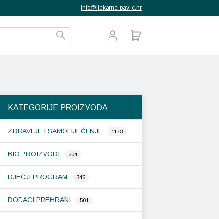
info@ljekarne-pavlic.hr
KATEGORIJE PROIZVODA
ZDRAVLJE I SAMOLIJEČENJE
1173
BIO PROIZVODI
204
DJEČJI PROGRAM
346
DODACI PREHRANI
501