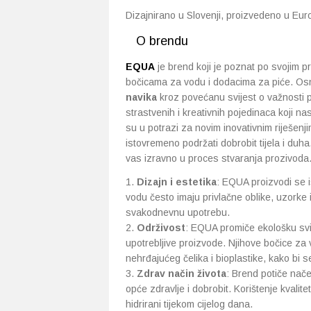
Dizajnirano u Slovenji, proizvedeno u Eur
O brendu
EQUA
je brend koji je poznat po svojim p
bočicama za vodu i dodacima za piće. Osn
navika
kroz povećanu svijest o važnosti pr
strastvenih i kreativnih pojedinaca koji na
su u potrazi za novim inovativnim riješenji
istovremeno podržati dobrobit tijela i duha.
vas izravno u proces stvaranja prozivoda. 
Dizajn i estetika
: EQUA proizvodi se 
vodu često imaju privlačne oblike, uzorke i
svakodnevnu upotrebu.
Održivost
: EQUA promiče ekološku svij
upotrebljive proizvode. Njihove bočice za v
nehrđajućeg čelika i bioplastike, kako bi 
Zdrav način života
: Brend potiče nače
opće zdravlje i dobrobit. Korištenje kvali
hidrirani tijekom cijelog dana.