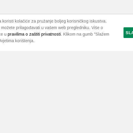
i
odabrati
na
stranici
da
proizvoda
koristi kolačiće za pružanje boljeg korisničkog iskustva.
 možete prilagođavati u vašem web pregledniku. Više o
SL
te u
pravilima o zaštiti privatnosti
. Klikom na gumb "Slažem
vjetima korištenja.
LJEKARNE PAVLIĆ
PODRŠKA
NAČI
O nama
Uvjeti i pravila
Gdje smo
Dostava i isporuka
Kontakt
Raskid ugovora