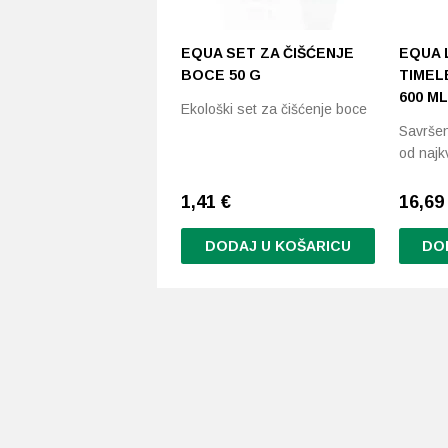
EQUA SET ZA ČIŠĆENJE
EQUA 
BOCE 50 G
TIMEL
600 ML
Ekološki set za čišćenje boce
Savrše
od najkv
1,41
€
16,69 
DODAJ U KOŠARICU
DO
Ovaj
proizvo
ima
više
varijanti
Opcije
se
mogu