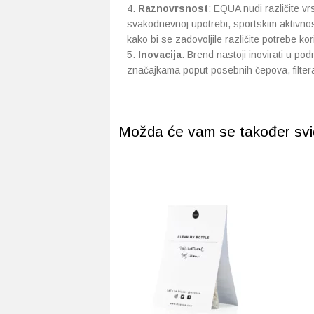
Raznovrsnost
: EQUA nudi različite v
svakodnevnoj upotrebi, sportskim aktivnost
kako bi se zadovoljile različite potrebe kor
Inovacija
: Brend nastoji inovirati u pod
značajkama poput posebnih čepova, filtera 
Možda će vam se također svidj