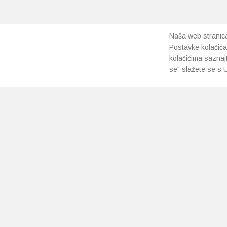
odabrat
na
stranici
proizvo
Naša web stranica 
Postavke kolačića
kolačićima saznaj
se" slažete se s U
PRETPLATI SE NA NAŠ NEWSLETTER
Prihvaćam
uvjete poslovanja
*