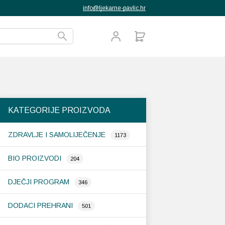
info@ljekarne-pavlic.hr
KATEGORIJE PROIZVODA
ZDRAVLJE I SAMOLIJEČENJE
1173
BIO PROIZVODI
204
DJEČJI PROGRAM
346
DODACI PREHRANI
501