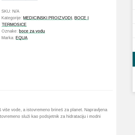
boca
SKU:
N/A
750
Kategorije:
MEDICINSKI PROIZVODI
,
BOCE I
ml
TERMOSICE
količina
Oznake:
boce za vodu
Marka:
EQUA
š više vode, a istovremeno brineš za planet. Napravljena
istovremeno služi kao podsjetnik za hidrataciju i modni