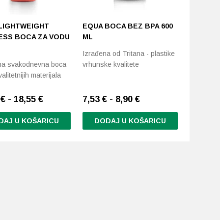
LIGHTWEIGHT
EQUA BOCA BEZ BPA 600
ESS BOCA ZA VODU
ML
Izrađena od Tritana - plastike
na svakodnevna boca
vrhunske kvalitete
alitetnijih materijala
€ - 18,55 €
7,53 € - 8,90 €
DAJ U KOŠARICU
DODAJ U KOŠARICU
Ovaj
d
proizvod
ima
više
.
varijanti.
Opcije
se
mogu