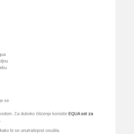
qua
oljnu
rebu
je se
vodom. Za duboko čišćenje koristite
EQUA set za
.
kako bi se unutrašnjost osušila.