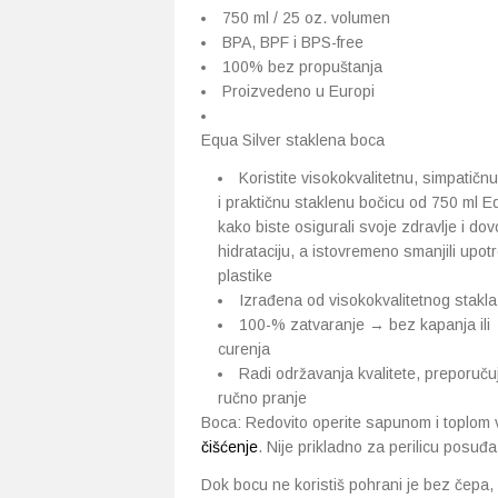
750 ml / 25 oz. volumen
BPA, BPF i BPS-free
100% bez propuštanja
Proizvedeno u Europi
Equa Silver staklena boca
Koristite visokokvalitetnu, simpatičnu
i praktičnu staklenu bočicu od 750 ml E
kako biste osigurali svoje zdravlje i dov
hidrataciju, a istovremeno smanjili upot
plastike
Izrađena od visokokvalitetnog stakla
100-% zatvaranje → bez kapanja ili
curenja
Radi održavanja kvalitete, preporuču
ručno pranje
Boca: Redovito operite sapunom i toplom 
čišćenje
. Nije prikladno za perilicu posuđa
Dok bocu ne koristiš pohrani je bez čepa, 