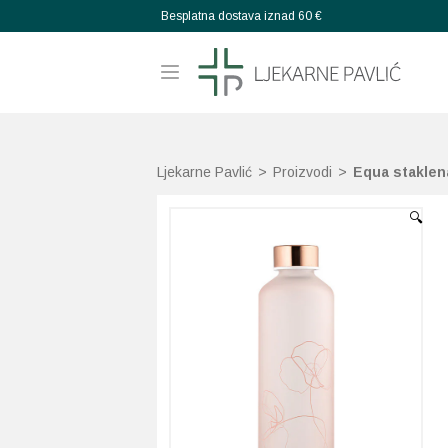
Besplatna dostava iznad 60 €
Ljekarne Pavlić
>
Proizvodi
>
Equa staklen
🔍