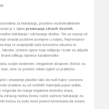
opi
roizvodima za hidrataciju, posebno visokokvalitetnim
ovan je s ciljem
promicanja zdravih životnih
avilne hidratacije i održavanja okoliša. Tim se sastoji od
stoje stvarati pozitivne promjene u svijetu. Neprestance
ma koja će unaprijediti vaše korisnično iskustvo te
 Također, iznimno cijene tvoje mišljenje i trude se uključiti
Brand odlikuju sljedeće karakteristike:
ističu svojim modernim i elegantnim dizajnom. Bočice za
 boje, čime se promiče stilski izgled uz praktičnu
est i smanjenje plastike tako da nudi trajne i ponovno
odu izrađene su od različitih materijala poput stakla,
se osigurala što manja negativna ekološka stopa.
la zdravog načina života i ističe važnost hidratacije za
tetnih bočica za vodu može pomoći korisnicima da ostanu