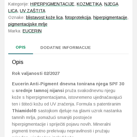
Kategorije:
HIPERPIGMENTACIJE
,
KOZMETIKA
,
NJEGA
LICA
,
UV ZAŠTITA
Oznake:
blistavost kože lica
,
fotoprotekcija
,
hiperpigmentacije
,
pigmentacijske mrlje
Marka:
EUCERIN
OPIS
DODATNE INFORMACIJE
Opis
Rok valjanosti 02/2027
Eucerin Anti-Pigment dnevna tonirana njega SPF 30
u
srednje tamnoj nijansi
pruža svakodnevnu njegu
kože s hiperpigmentacijama, istovremeno ujednačavajući
ten i štiteći kožu od UV zračenja. Formula s patentiranim
Thiamidol®
sastojkom djeluje na glavni uzrok nastanka
tamnih mrlja, pomažući smanjiti postojeće
hiperpigmentacije i spriječiti pojavu novih. Mineralni
pigmenti trenutno prekrivaju nepravilnosti i pružaju