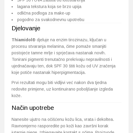
SPF 30 i UVA zaštita od fotostarenja
lagana tekstura koja se brzo upija
odlična podloga za make-up
pogodno za svakodnevnu upotrebu
Djelovanje
Thiamidol®
djeluje na enzim tirozinazu, ključan u
procesu stvaranja melanina, čime pomaže smanjiti
postojeće tamne mrlje i sprječava nastanak novih.
Tonirani pigmenti trenutačno prekrivaju nepravilnosti i
ujednačavaju ten, dok SPF 30 štiti kožu od UV zračenja
koje potiče nastanak hiperpigmentacija.
Prvi rezultati mogu biti vidljivi već nakon dva tjedna
redovite primjene, uz kontinuirano poboljšanje izgleda
kože.
Način upotrebe
Nanesite ujutro na očišćenu kožu lica, vrata i dekoltea.
Ravnomjerno rasporedite po koži kao završni korak
jutarnje njege. Izbjegavajte kontakt s očima. Proizvode