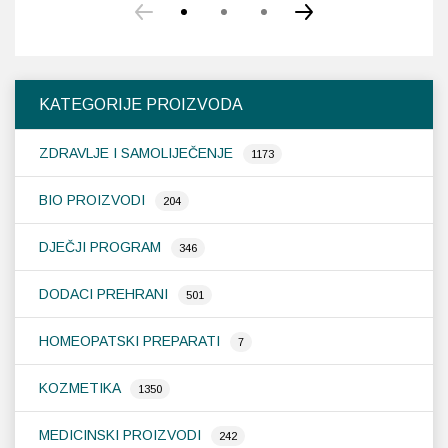
proizvod
ima
više
varijanti.
Opcije
KATEGORIJE PROIZVODA
se
mogu
ZDRAVLJE I SAMOLIJEČENJE
odabrati
1173
na
stranici
BIO PROIZVODI
204
proizvoda
DJEČJI PROGRAM
346
DODACI PREHRANI
501
HOMEOPATSKI PREPARATI
7
KOZMETIKA
1350
MEDICINSKI PROIZVODI
242