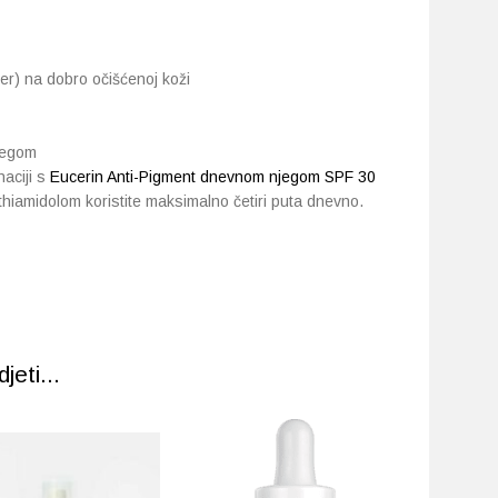
čer) na dobro očišćenoj koži
njegom
naciji s
Eucerin Anti-Pigment dnevnom njegom SPF 30
hiamidolom koristite maksimalno četiri puta dnevno.
eti...