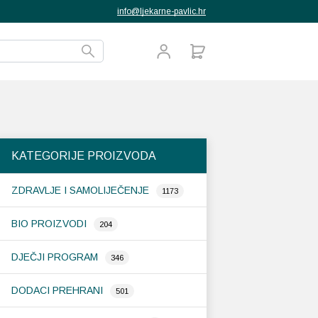
info@ljekarne-pavlic.hr
KATEGORIJE PROIZVODA
ZDRAVLJE I SAMOLIJEČENJE
1173
BIO PROIZVODI
204
DJEČJI PROGRAM
346
DODACI PREHRANI
501