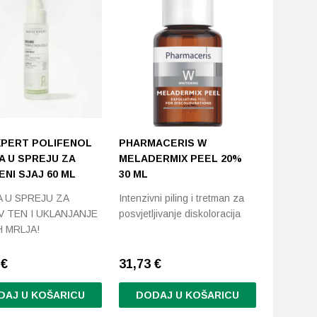
PERT POLIFENOL
PHARMACERIS W
JANE IR
A U SPREJU ZA
MELADERMIX PEEL 20%
ENLIGH
NI SJAJ 60 ML
30 ML
Korektor k
 U SPREJU ZA
Intenzivni piling i tretman za
izuzetno 
V TEN I UKLANJANJE
posvjetljivanje diskoloracija
hiperpigm
 MRLJA!
5
€
31,73
€
39,00
€
DAJ U KOŠARICU
DODAJ U KOŠARICU
DODA