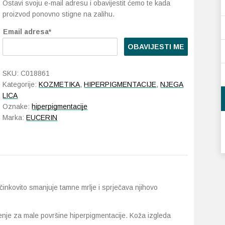
Ostavi svoju e-mail adresu i obavijestit ćemo te kada
proizvod ponovno stigne na zalihu.
Email adresa*
OBAVIJESTI ME
SKU:
C018861
Kategorije:
KOZMETIKA
,
HIPERPIGMENTACIJE
,
NJEGA
LICA
Oznake:
hiperpigmentacije
Marka:
EUCERIN
inkovito smanjuje tamne mrlje i sprječava njihovo
šenje za male površine hiperpigmentacije. Koža izgleda