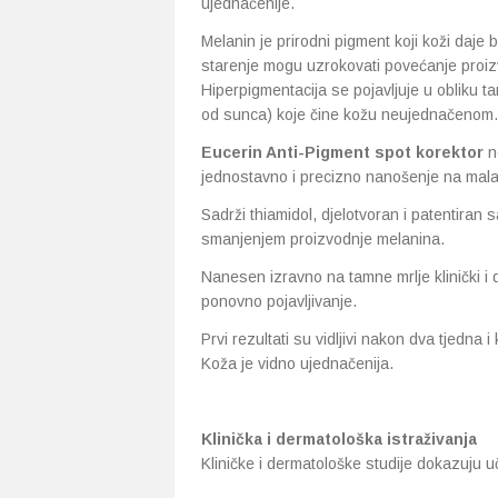
ujednačenije.
Melanin je prirodni pigment koji koži daje b
starenje mogu uzrokovati povećanje proizv
Hiperpigmentacija se pojavljuje u obliku t
od sunca) koje čine kožu neujednačenom.
Eucerin Anti-Pigment spot korektor
n
jednostavno i precizno nanošenje na mala
Sadrži thiamidol, djelotvoran i patentiran 
smanjenjem proizvodnje melanina.
Nanesen izravno na tamne mrlje klinički i
ponovno pojavljivanje.
Prvi rezultati su vidljivi nakon dva tjedna 
Koža je vidno ujednačenija.
Klinička i dermatološka istraživanja
Kliničke i dermatološke studije dokazuju uč