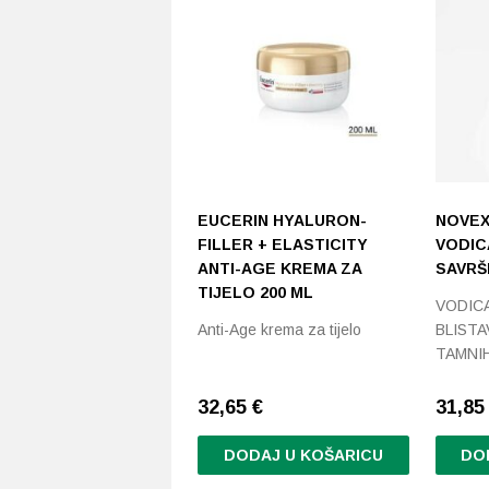
EUCERIN HYALURON-
NOVEX
FILLER + ELASTICITY
VODIC
ANTI-AGE KREMA ZA
SAVRŠE
TIJELO 200 ML
VODICA
Anti-Age krema za tijelo
BLISTA
TAMNIH
32,65
€
31,8
DODAJ U KOŠARICU
DO