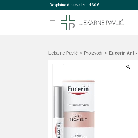
Besplatna dostava iznad 60 €
Ljekarne Pavlić
>
Proizvodi
>
Eucerin Anti
🔍