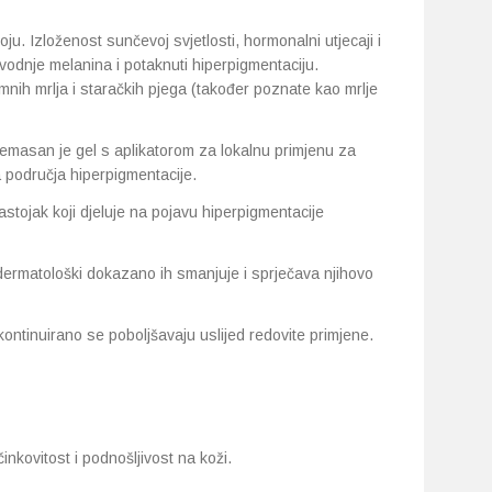
oju. Izloženost sunčevoj svjetlosti, hormonalni utjecaji i
odnje melanina i potaknuti hiperpigmentaciju.
amnih mrlja i staračkih pjega (također poznate kao mrlje
emasan je gel s aplikatorom za lokalnu primjenu za
 područja hiperpigmentacije.
sastojak koji djeluje na pojavu hiperpigmentacije
 dermatološki dokazano ih smanjuje i sprječava njihovo
i kontinuirano se poboljšavaju uslijed redovite primjene.
inkovitost i podnošljivost na koži.