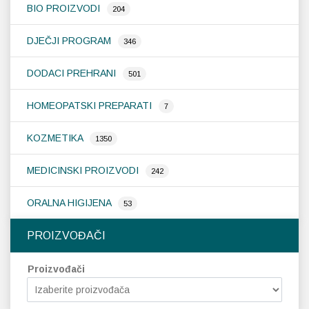
stranici
BIO PROIZVODI
204
proizvoda
DJEČJI PROGRAM
346
DODACI PREHRANI
501
HOMEOPATSKI PREPARATI
7
KOZMETIKA
1350
MEDICINSKI PROIZVODI
242
ORALNA HIGIJENA
53
PROIZVOĐAČI
Proizvođači