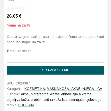
Probava, hemoroidi, pr
26,05
€
Srce i krvne žile, vene
Nema na zalihi
Stres, nesanica, opušt
Ostavi svoju e-mail adresu i obavijestit ćemo te kada proizvod
ponovno stigne na zalihu.
Uho, grlo, nos
Email adresa*
Usta, usne, zubi
OBAVIJESTI ME
SKU:
C024307
Kategorije:
KOZMETIKA
,
MASNA KOŽA I AKNE
,
NJEGA LICA
Oznake:
akne
,
hidratantna krema
,
obnavljajuća krema
,
osjetljiva koža
,
problematična koža lica
,
umirujuće djelovanje
Marka:
EUCERIN