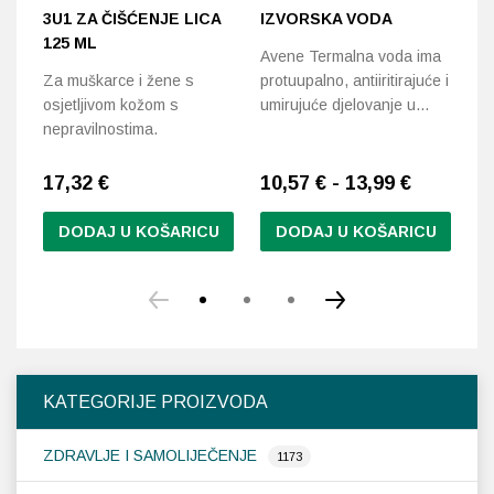
3U1 ZA ČIŠĆENJE LICA
IZVORSKA VODA
R
125 ML
K
Avene Termalna voda ima
Za muškarce i žene s
protuupalno, antiiritirajuće i
Kr
osjetljivom kožom s
umirujuće djelovanje u…
ko
nepravilnostima.
em
17,32
€
10,57 € - 13,99 €
3
DODAJ U KOŠARICU
DODAJ U KOŠARICU
Ovaj
proizvod
ima
više
varijanti.
Opcije
KATEGORIJE PROIZVODA
se
mogu
ZDRAVLJE I SAMOLIJEČENJE
odabrati
1173
na